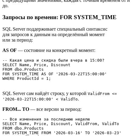
с предыдущими значениями, каждая с точным временем от и
до.
Запросы по времени: FOR SYSTEM_TIME
SQL Server поддерживает специальный синтаксис
для запросов к данным на определённый момент
или за период:
AS OF
— состояние на конкретный момент:
-- Какая цена и скидка были вчера в 15:00?

SELECT Name, Price, Discount

FROM dbo.Products

FOR SYSTEM_TIME AS OF '2026-03-22T15:00:00'

WHERE ProductId = 1;
SQL Server сам найдёт строку, у которой
ValidFrom <=
.
'2026-03-22T15:00:00' < ValidTo
FROM... TO
— все версии за период:
-- Все изменения за последнюю неделю

SELECT Name, Price, Discount, ValidFrom, ValidTo

FROM dbo.Products

FOR SYSTEM_TIME FROM '2026-03-16' TO '2026-03-23'
