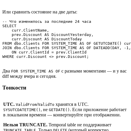
Или сравнить состояние на две даты:
-- Что изменилось за последние 24 часа

SELECT 

    curr.ClientName,

    prev.Discount AS DiscountYesterday,

    curr.Discount AS DiscountToday

FROM dbo.Clients FOR SYSTEM_TIME AS OF GETUTCDATE() cur
JOIN dbo.Clients FOR SYSTEM_TIME AS OF DATEADD(DAY, -1,
    ON curr.ClientId = prev.ClientId

WHERE curr.Discount <> prev.Discount;
Два
с разными моментами — и у вас
FOR SYSTEM_TIME AS OF
diff между вчера и сегодня.
Тонкости
UTC.
/
хранятся в UTC.
ValidFrom
ValidTo
, не
. Если приложение работает
SYSUTCDATETIME()
GETDATE()
в локальном времени — конвертируйте при отображении.
Нельзя TRUNCATE.
Temporal table не поддерживает
. Только
(который корректно
TRUNCATE TABLE
DELETE