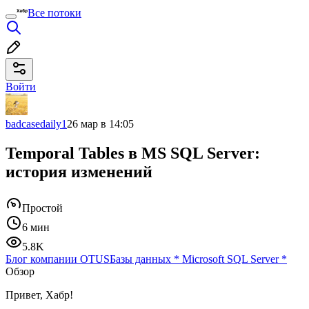
Все потоки
Войти
badcasedaily1
26 мар в 14:05
Temporal Tables в MS SQL Server:
история изменений
Простой
6 мин
5.8K
Блог компании OTUS
Базы данных
*
Microsoft SQL Server
*
Обзор
Привет, Хабр!