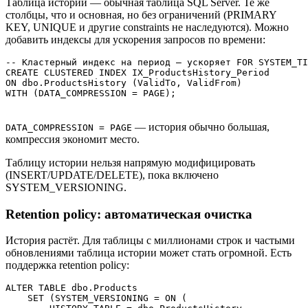
Таблица истории — обычная таблица SQL Server. Те же
столбцы, что и основная, но без ограничений (PRIMARY
KEY, UNIQUE и другие constraints не наследуются). Можно
добавить индексы для ускорения запросов по времени:
-- Кластерный индекс на период — ускоряет FOR SYSTEM_TI
CREATE CLUSTERED INDEX IX_ProductsHistory_Period

ON dbo.ProductsHistory (ValidTo, ValidFrom)

WITH (DATA_COMPRESSION = PAGE);
— история обычно большая,
DATA_COMPRESSION = PAGE
компрессия экономит место.
Таблицу истории нельзя напрямую модифицировать
(INSERT/UPDATE/DELETE), пока включено
SYSTEM_VERSIONING.
Retention policy: автоматическая очистка
История растёт. Для таблицы с миллионами строк и частыми
обновлениями таблица истории может стать огромной. Есть
поддержка retention policy:
ALTER TABLE dbo.Products

    SET (SYSTEM_VERSIONING = ON (
