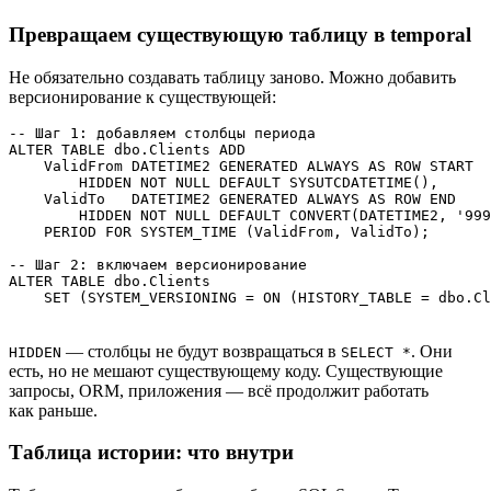
Превращаем существующую таблицу в temporal
Не обязательно создавать таблицу заново. Можно добавить
версионирование к существующей:
-- Шаг 1: добавляем столбцы периода

ALTER TABLE dbo.Clients ADD

    ValidFrom DATETIME2 GENERATED ALWAYS AS ROW START 

        HIDDEN NOT NULL DEFAULT SYSUTCDATETIME(),

    ValidTo   DATETIME2 GENERATED ALWAYS AS ROW END   

        HIDDEN NOT NULL DEFAULT CONVERT(DATETIME2, '999
    PERIOD FOR SYSTEM_TIME (ValidFrom, ValidTo);

-- Шаг 2: включаем версионирование

ALTER TABLE dbo.Clients

    SET (SYSTEM_VERSIONING = ON (HISTORY_TABLE = dbo.Cl
— столбцы не будут возвращаться в
. Они
HIDDEN
SELECT *
есть, но не мешают существующему коду. Существующие
запросы, ORM, приложения — всё продолжит работать
как раньше.
Таблица истории: что внутри