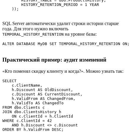
        HISTORY_TABLE = dbo.ProductsHistory,

        HISTORY_RETENTION_PERIOD = 1 YEAR

    ));
SQL Server автоматически удалит строки истории старше
года. Для этого нужно включить
на уровне базы:
TEMPORAL_HISTORY_RETENTION
ALTER DATABASE MyDB SET TEMPORAL_HISTORY_RETENTION ON;
Практический пример: аудит изменений
«Кто поменял скидку клиенту и когда?». Можно узнать так:
SELECT 

    c.ClientName,

    h.Discount AS OldDiscount,

    c.Discount AS CurrentDiscount,

    h.ValidFrom AS ChangedFrom,

    h.ValidTo AS ChangedTo

FROM dbo.Clients c

JOIN dbo.ClientsHistory h 

    ON c.ClientId = h.ClientId

WHERE c.ClientId = 42

    AND h.Discount <> c.Discount

ORDER BY h.ValidFrom DESC;