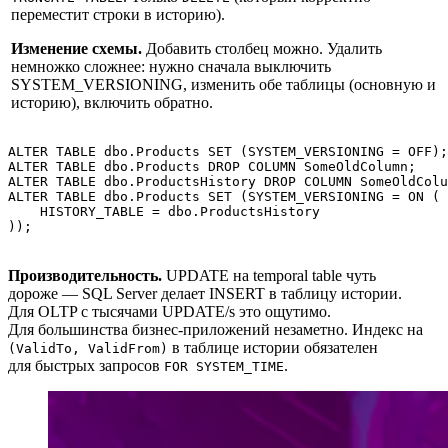
переместит строки в историю).
Изменение схемы.
Добавить столбец можно. Удалить
немножко сложнее: нужно сначала выключить
SYSTEM_VERSIONING, изменить обе таблицы (основную и
историю), включить обратно.
ALTER TABLE dbo.Products SET (SYSTEM_VERSIONING = OFF);

ALTER TABLE dbo.Products DROP COLUMN SomeOldColumn;

ALTER TABLE dbo.ProductsHistory DROP COLUMN SomeOldColu
ALTER TABLE dbo.Products SET (SYSTEM_VERSIONING = ON (

    HISTORY_TABLE = dbo.ProductsHistory

));
Производительность.
UPDATE на temporal table чуть
дороже — SQL Server делает INSERT в таблицу истории.
Для OLTP с тысячами UPDATE/s это ощутимо.
Для большинства бизнес‑приложений незаметно. Индекс на
в таблице истории обязателен
(ValidTo, ValidFrom)
для быстрых запросов
.
FOR SYSTEM_TIME