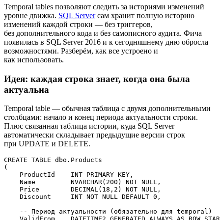
Temporal tables позволяют следить за историями изменений
уровне движка.
SQL Server
сам хранит полную историю
изменений каждой строки — без триггеров,
без дополнительного кода и без самописного аудита. Фича
появилась в SQL Server 2016 и к сегодняшнему дню обросла
возможностями. Разберём, как все устроено и
как использовать.
Идея: каждая строка знает, когда она была
актуальна
Temporal table — обычная таблица с двумя дополнительными
столбцами: начало и конец периода актуальности строки.
Плюс связанная таблица истории, куда SQL Server
автоматически складывает предыдущие версии строк
при UPDATE и DELETE.
CREATE TABLE dbo.Products

(

    ProductId    INT PRIMARY KEY,

    Name         NVARCHAR(200) NOT NULL,

    Price        DECIMAL(18,2) NOT NULL,

    Discount     INT NOT NULL DEFAULT 0,

    -- Период актуальности (обязательно для temporal)

    ValidFrom    DATETIME2 GENERATED ALWAYS AS ROW STAR