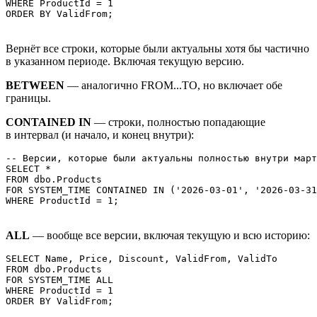
WHERE ProductId = 1

ORDER BY ValidFrom;
Вернёт все строки, которые были актуальны хотя бы частично
в указанном периоде. Включая текущую версию.
BETWEEN
— аналогично FROM...TO, но включает обе
границы.
CONTAINED IN
— строки, полностью попадающие
в интервал (и начало, и конец внутри):
-- Версии, которые были актуальны полностью внутри март
SELECT *

FROM dbo.Products

FOR SYSTEM_TIME CONTAINED IN ('2026-03-01', '2026-03-31
WHERE ProductId = 1;
ALL
— вообще все версии, включая текущую и всю историю:
SELECT Name, Price, Discount, ValidFrom, ValidTo

FROM dbo.Products

FOR SYSTEM_TIME ALL

WHERE ProductId = 1

ORDER BY ValidFrom;