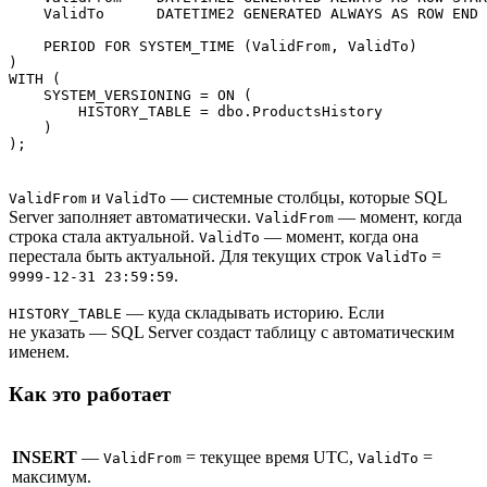
    ValidTo      DATETIME2 GENERATED ALWAYS AS ROW END 
    PERIOD FOR SYSTEM_TIME (ValidFrom, ValidTo)

)

WITH (

    SYSTEM_VERSIONING = ON (

        HISTORY_TABLE = dbo.ProductsHistory

    )

);
и
— системные столбцы, которые SQL
ValidFrom
ValidTo
Server заполняет автоматически.
— момент, когда
ValidFrom
строка стала актуальной.
— момент, когда она
ValidTo
перестала быть актуальной. Для текущих строк
=
ValidTo
.
9999-12-31 23:59:59
— куда складывать историю. Если
HISTORY_TABLE
не указать — SQL Server создаст таблицу с автоматическим
именем.
Как это работает
INSERT
—
= текущее время UTC,
=
ValidFrom
ValidTo
максимум.