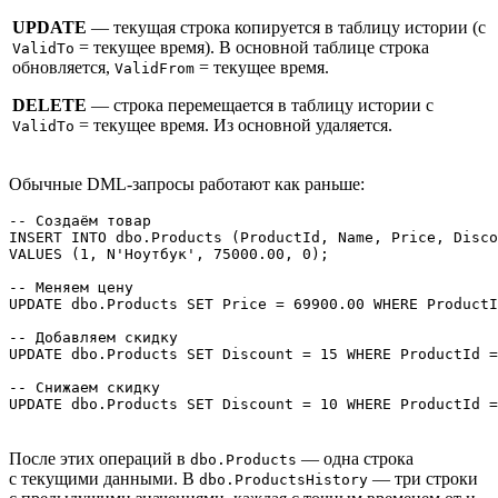
UPDATE
— текущая строка копируется в таблицу истории (с
= текущее время). В основной таблице строка
ValidTo
обновляется,
= текущее время.
ValidFrom
DELETE
— строка перемещается в таблицу истории с
= текущее время. Из основной удаляется.
ValidTo
Обычные DML‑запросы работают как раньше:
-- Создаём товар

INSERT INTO dbo.Products (ProductId, Name, Price, Disco
VALUES (1, N'Ноутбук', 75000.00, 0);

-- Меняем цену

UPDATE dbo.Products SET Price = 69900.00 WHERE ProductI
-- Добавляем скидку

UPDATE dbo.Products SET Discount = 15 WHERE ProductId =
-- Снижаем скидку

UPDATE dbo.Products SET Discount = 10 WHERE ProductId =
После этих операций в
— одна строка
dbo.Products
с текущими данными. В
— три строки
dbo.ProductsHistory