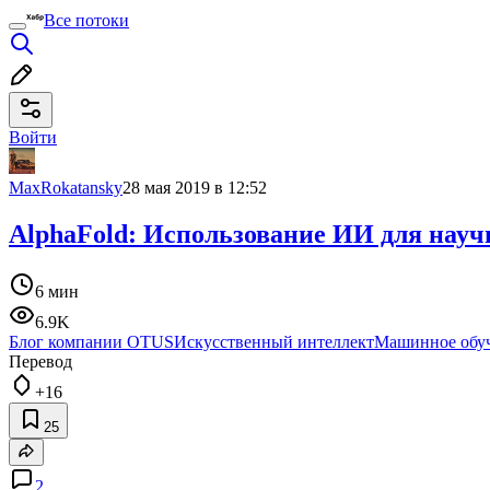
Все потоки
Войти
MaxRokatansky
28 мая 2019 в 12:52
AlphaFold: Использование ИИ для нау
6 мин
6.9K
Блог компании OTUS
Искусственный интеллект
Машинное обу
Перевод
+16
25
2