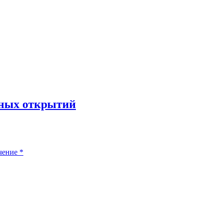
чных открытий
чение
*