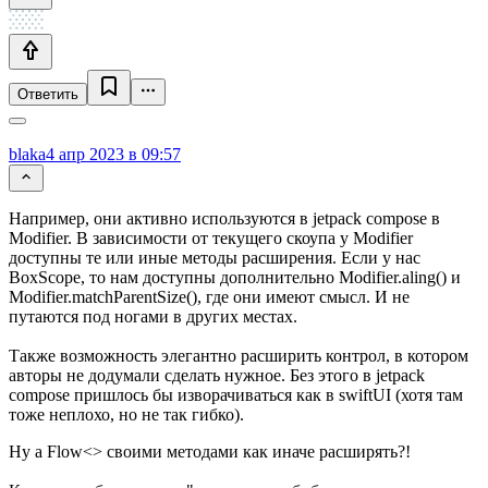
Ответить
blaka
4 апр 2023 в 09:57
Например, они активно используются в jetpack compose в
Modifier. В зависимости от текущего скоупа у Modifier
доступны те или иные методы расширения. Если у нас
BoxScope, то нам доступны дополнительно Modifier.aling() и
Modifier.matchParentSize(), где они имеют смысл. И не
путаются под ногами в других местах.
Также возможность элегантно расширить контрол, в котором
авторы не додумали сделать нужное. Без этого в jetpack
compose пришлось бы изворачиваться как в swiftUI (хотя там
тоже неплохо, но не так гибко).
Ну а Flow<> своими методами как иначе расширять?!