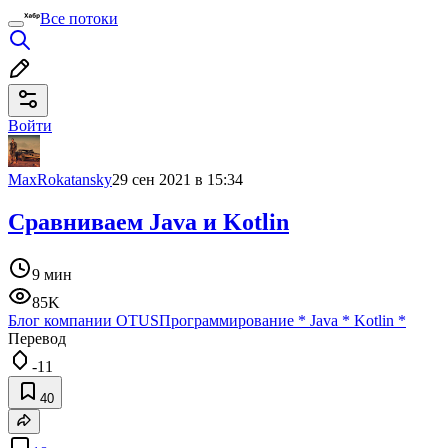
Все потоки
Войти
MaxRokatansky
29 сен 2021 в 15:34
Сравниваем Java и Kotlin
9 мин
85K
Блог компании OTUS
Программирование
*
Java
*
Kotlin
*
Перевод
-11
40