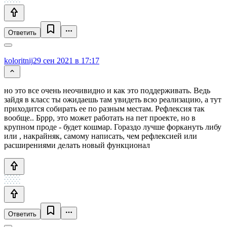
Ответить
koloritnij
29 сен 2021 в 17:17
но это все очень неочивидно и как это поддерживать. Ведь
зайдя в класс ты ожидаешь там увидеть всю реализацию, а тут
приходится собирать ее по разным местам. Рефлексия так
вообще.. Бррр, это может работать на пет проекте, но в
крупном проде - будет кошмар. Гораздо лучше форкануть либу
или , накрайняк, самому написать, чем рефлексией или
расширениями делать новый функционал
Ответить