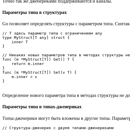
Точно так же дженериками поддерживаются и каналы.
Параметры типа в структурах
Go позволяет определять структуры с параметром типа. Синтак
// T здесь параметр типа с ограничением any

type MyStruct[T any] struct {

    inner T

}

// Никаких новых параметров типа в методах структуры не
func (m *MyStruct[T]) Get() T {

    return m.inner

}

func (m *MyStruct[T]) Set(v T) {

    m.inner = v

}
Определение нового параметра типа в методах структуры не до
Параметры типа в типах-дженериках
Типы-дженерики могут быть вложены в другие типы. Параметр
// Структура-дженерик с двумя типами-дженериками
