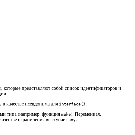
s), которые представляют собой список идентификаторов и
ции.
y в качестве псевдонима для
.
interface{}
ми типа (например, функция
). Переменная,
make
качестве ограничения выступает
.
any