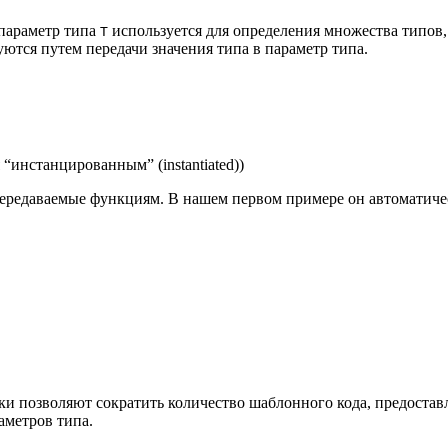
 параметр типа
используется для определения множества типов
Т
тся путем передачи значения типа в параметр типа.
“инстанцированным” (instantiated))
ередаваемые функциям. В нашем первом примере он автоматичес
и позволяют сократить количество шаблонного кода, предоставл
аметров типа.