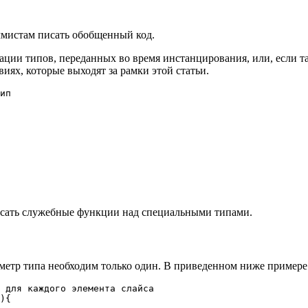
ммистам писать обобщенный код.
ции типов, переданных во время инстанцирования, или, если та
иях, которые выходят за рамки этой статьи.
ип

писать служебные функции над специальными типами.
раметр типа необходим только один. В приведенном ниже примере
 для каждого элемента слайса

){
