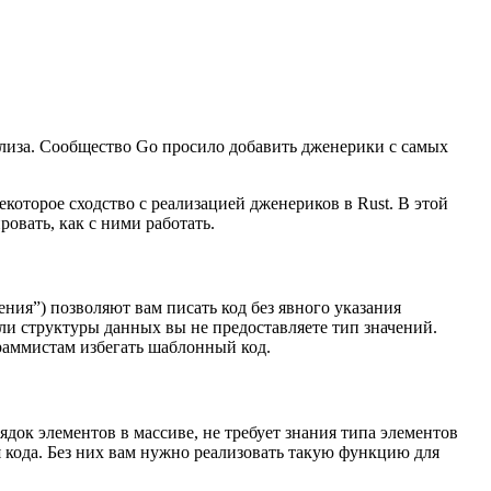
релиза. Сообщество Go просило добавить дженерики с самых
которое сходство с реализацией дженериков в Rust. В этой
вать, как с ними работать.
ния”) позволяют вам писать код без явного указания
ли структуры данных вы не предоставляете тип значений.
раммистам избегать шаблонный код.
док элементов в массиве, не требует знания типа элементов
 кода. Без них вам нужно реализовать такую функцию для