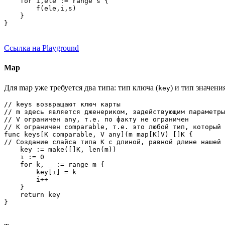
    for i,ele := range s {

        f(ele,i,s)

    }

}
Ссылка на Playground
Map
Для map уже требуется два типа: тип ключа (
) и тип значения
key
// keys возвращают ключ карты

// m здесь является дженериком, задействующим параметры
// V ограничен any, т.е. по факту не ограничен

// K ограничен comparable, т.е. это любой тип, который 
func keys[K comparable, V any](m map[K]V) []K {

// Создание слайса типа K с длиной, равной длине нашей 
    key := make([]K, len(m))

    i := 0

    for k, _ := range m {

        key[i] = k

        i++

    }

    return key

}