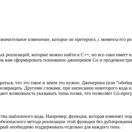
 значительное изменение, которое он претерпел, с момента его 
х реализаций, которые можно найти в C++, но все-таки имеет не
ь вам сформировать понимание дженериков Go и продемонстриро
ться, что это такое и зачем это нужно. Дженерики (или “обобще
озвращать. Другими словами, при написании некоторого кода и
ают возможность указывать типы позже, что позволяет Go-прог
ва шаблонного кода. Например, функция, которая изменяет поря
обезопасного метода реализации этой функции без дублирования
торый необходимо поддерживать отдельно для каждого типа.