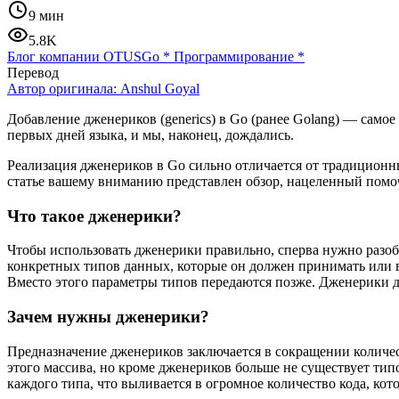
9 мин
5.8K
Блог компании OTUS
Go
*
Программирование
*
Перевод
Автор оригинала:
Anshul Goyal
Добавление дженериков (generics) в Go (ранее Golang) — самое
первых дней языка, и мы, наконец, дождались.
Реализация дженериков в Go сильно отличается от традиционны
статье вашему вниманию представлен обзор, нацеленный помоч
Что такое дженерики?
Чтобы использовать дженерики правильно, сперва нужно разобра
конкретных типов данных, которые он должен принимать или в
Вместо этого параметры типов передаются позже. Дженерики д
Зачем нужны дженерики?
Предназначение дженериков заключается в сокращении количест
этого массива, но кроме дженериков больше не существует тип
каждого типа, что выливается в огромное количество кода, ко