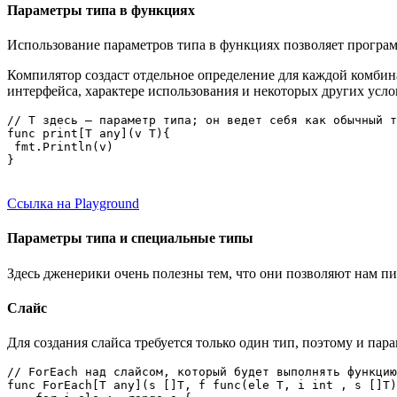
Параметры типа в функциях
Использование параметров типа в функциях позволяет програ
Компилятор создаст отдельное определение для каждой комбина
интерфейса, характере использования и некоторых других услов
// T здесь — параметр типа; он ведет себя как обычный т
func print[T any](v T){

 fmt.Println(v)

}
Ссылка на Playground
Параметры типа и специальные типы
Здесь дженерики очень полезны тем, что они позволяют нам 
Слайс
Для создания слайса требуется только один тип, поэтому и па
// ForEach над слайсом, который будет выполнять функцию
func ForEach[T any](s []T, f func(ele T, i int , s []T)