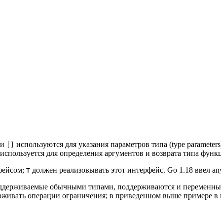
ки
используются для указания параметров типа (type parameter
[]
 используется для определения аргументов и возврата типа функ
фейсом;
должен реализовывать этот интерфейс. Go 1.18 ввел an
Т
оддерживаемые обычными типами, поддерживаются и переменны
рживать операции ограничения; в приведенном выше примере в 