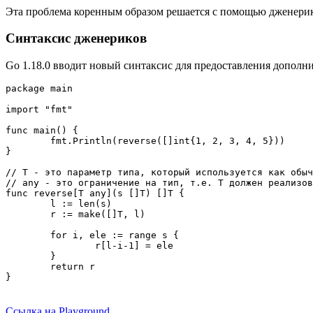
Эта проблема коренным образом решается с помощью дженерик
Синтаксис дженериков
Go 1.18.0 вводит новый синтаксис для предоставления дополни
package main

import "fmt"

func main() {

        fmt.Println(reverse([]int{1, 2, 3, 4, 5}))

}

// T - это параметр типа, который используется как обыч
// any - это ограничение на тип, т.е. T должен реализов
func reverse[T any](s []T) []T {

        l := len(s)

        r := make([]T, l)

        for i, ele := range s {

                r[l-i-1] = ele

        }

        return r

}
Ссылка на Playground