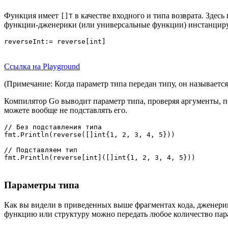
Функция имеет
в качестве входного и типа возврата. Здесь
[]Т
функции-дженерики (или универсальные функции) инстанцирую
reverseInt:= reverse[int]
Ссылка на Playground
(Примечание: Когда параметр типа передан типу, он называется 
Компилятор Go выводит параметр типа, проверяя аргументы, п
можете вообще не подставлять его.
// Без подставления типа

fmt.Println(reverse([]int{1, 2, 3, 4, 5}))

// Подставляем тип

fmt.Println(reverse[int]([]int{1, 2, 3, 4, 5}))
Параметры типа
Как вы видели в приведенных выше фрагментах кода, дженерик
функцию или структуру можно передать любое количество пар