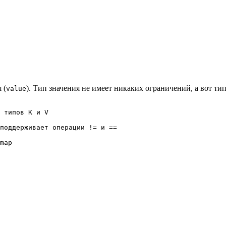
 (
). Тип значения не имеет никаких ограничений, а вот т
value
 типов K и V

поддерживает операции != и ==

map
