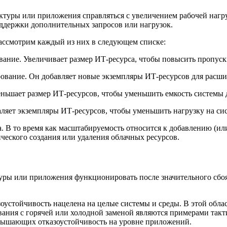
уры или приложения справляться с увеличением рабочей нагруз
ддержки дополнительных запросов или нагрузок.
рассмотрим каждый из них в следующем списке:
ование. Увеличивает размер ИТ-ресурса, чтобы повысить пропус
ирование. Он добавляет новые экземпляры ИТ-ресурсов для расш
еньшает размер ИТ-ресурсов, чтобы уменьшить емкость системы 
ляет экземпляры ИТ-ресурсов, чтобы уменьшить нагрузку на сис
. В то время как масштабируемость относится к добавлению (ил
ческого создания или удаления облачных ресурсов.
уры или приложения функционировать после значительного сбоя
азоустойчивость нацелена на целые системы и среды. В этой обл
рования с горячей или холодной заменой являются примерами та
вышающих отказоустойчивость на уровне приложений.