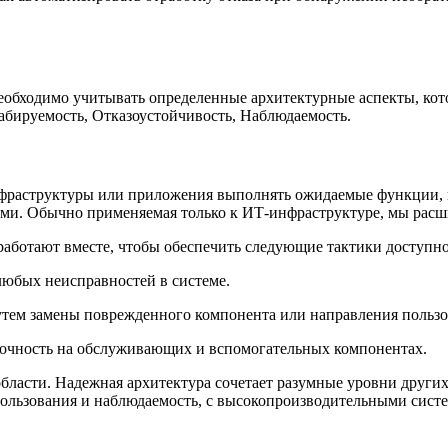
еобходимо учитывать определенные архитектурные аспекты, кот
абируемость, Отказоустойчивость, Наблюдаемость.
фраструктуры или приложения выполнять ожидаемые функции, ко
ами. Обычно применяемая только к ИТ-инфраструктуре, мы рас
аботают вместе, чтобы обеспечить следующие тактики доступно
 любых неисправностей в системе.
путем замены поврежденного компонента или направления пользо
точность на обслуживающих и вспомогательных компонентах.
ласти. Надежная архитектура сочетает разумные уровни других 
спользования и наблюдаемость, с высокопроизводительными сист