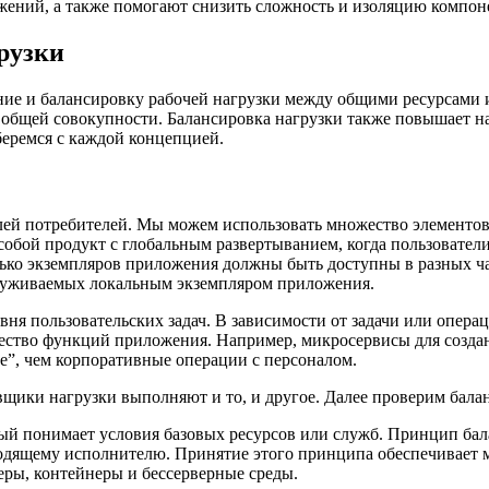
ожений, а также помогают снизить сложность и изоляцию компо
рузки
ние и балансировку рабочей нагрузки между общими ресурсами 
х общей совокупности. Балансировка нагрузки также повышает н
беремся с каждой концепцией.
лей потребителей. Мы можем использовать множество элементов 
собой продукт с глобальным развертыванием, когда пользователи
ько экземпляров приложения должны быть доступны в разных час
бслуживаемых локальным экземпляром приложения.
ня пользовательских задач. В зависимости от задачи или опера
ожество функций приложения. Например, микросервисы для созда
е”, чем корпоративные операции с персоналом.
вщики нагрузки выполняют и то, и другое. Далее проверим бала
ый понимает условия базовых ресурсов или служб. Принцип бала
одящему исполнителю. Принятие этого принципа обеспечивает м
веры, контейнеры и бессерверные среды.