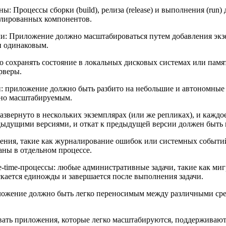
ы: Процессы сборки (build), релиза (release) и выполнения (ru
олированных компонентов.
 Приложение должно масштабироваться путем добавления экзем
и одинаковым.
о сохранять состояние в локальных дисковых системах или памя
рверы.
приложение должно быть разбито на небольшие и автономные се
ьно масштабируемым.
азвернуто в нескольких экземплярах (или же репликах), и кажд
дыдущими версиями, и откат к предыдущей версии должен быть 
ения, такие как журналирование ошибок или системных событий
ны в отдельном процессе.
-time-процессы: любые административные задачи, такие как м
кается единожды и завершается после выполнения задачи.
жение должно быть легко переносимым между различными сред
авать приложения, которые легко масштабируются, поддерживаю