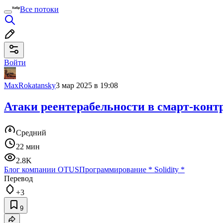
Все потоки
Войти
MaxRokatansky
3 мар 2025 в 19:08
Атаки реентерабельности в смарт-контра
Средний
22 мин
2.8K
Блог компании OTUS
Программирование
*
Solidity
*
Перевод
+3
9