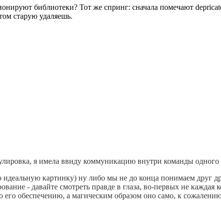
ионируют библиотеки? Тот же спринг: сначала помечают deprica
том старую удаляешь.
улировка, я имела ввиду коммуникацию внутри команды одного 
о идеальную картинку) ну либо мы не до конца понимаем друг др
вание - давайте смотреть правде в глаза, во-первых не каждая 
 его обеспечению, а магическим образом оно само, к сожалению