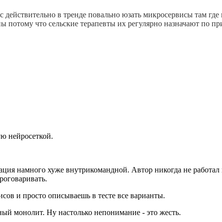
ас действительно в тренде повально юзать микросервисы там где н
ны потому что сельские терапевты их регулярно назначают по п
ую нейросеткой.
ия намного хуже внутрикомандной. Автор никогда не работал 
проговаривать.
висов и просто описываешь в тесте все варианты.
ный монолит. Ну настолько непонимание - это жесть.