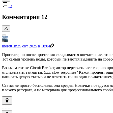
12
Комментарии
12
morett1m
25 окт 2025 в 18:04
Простите, но после прочтения складывается впечатление, что 
Тот самый уровень воды, который пытаются выдавить на собесе
Возьмем тот же Circuit Breaker, автор пересказывает теорию 
отслеживать, таймауты, 5xx, slow responses? Какой процент о
написать целую статью и не ответить ни на один по-настояще
Статья не просто бесполезна, она вредна. Новички поведутся н
плохого реферата, а не материала для профессионального сооб