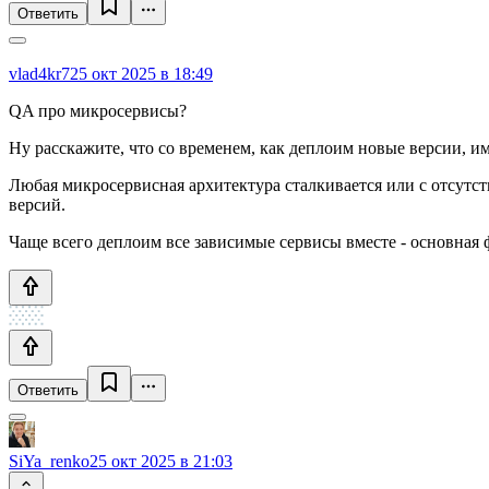
Ответить
vlad4kr7
25 окт 2025 в 18:49
QA про микросервисы?
Ну расскажите, что со временем, как деплоим новые версии, им
Любая микросервисная архитектура сталкивается или с отсутст
версий.
Чаще всего деплоим все зависимые сервисы вместе - основная ф
Ответить
SiYa_renko
25 окт 2025 в 21:03