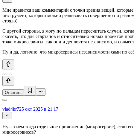
Мне нравится ваш комментарий с точки зрения вещей, которые 
инструмент, который можно реализовать совершенно по разному.
стояло)
С другой стороны, я могу по пальцам пересчитать случаи, ког
сказать, что для стартапов и относительно новых проектов проб
тоже микросервисы, так они и деплоятся независимо, и совмес
Ну и да, логично, что микросервисы независимости сами по себ
Ответить
vlad4kr7
25 окт 2025 в 21:17
Ну а зачем тогда отдельное приложение (микросервис), если е
микросервисов?