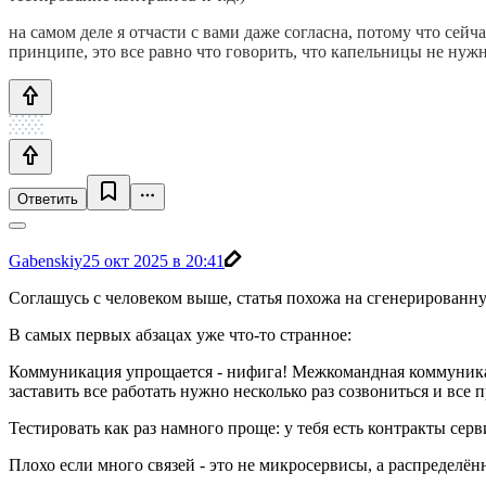
на самом деле я отчасти с вами даже согласна, потому что сейч
принципе, это все равно что говорить, что капельницы не нуж
Ответить
Gabenskiy
25 окт 2025 в 20:41
Соглашусь с человеком выше, статья похожа на сгенерированн
В самых первых абзацах уже что-то странное:
Коммуникация упрощается - нифига! Межкомандная коммуникац
заставить все работать нужно несколько раз созвониться и все 
Тестировать как раз намного проще: у тебя есть контракты сер
Плохо если много связей - это не микросервисы, а распределён