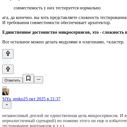
совместимость у них тестируется нормально
ага, да конечно. вы хоть представляете сложность тестирова
И требования совместимости обеспечивает архитектор.
Единственное достоинство микросервисов, это - сложность в
Все остальное можно делать модулями и плагинами, +кластер.
Ответить
SiYa_renko
25 окт 2025 в 21:37
независимый деплой не единственная цель микросервисов. И я в
нереалистичный сценарий) но помимо этого он еще и избыточны
тестирование контрактов и т.д.)