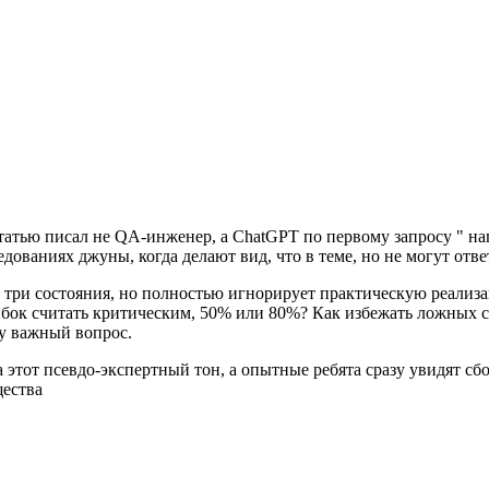
статью писал не QA-инженер, а ChatGPT по первому запросу " н
дованиях джуны, когда делают вид, что в теме, но не могут от
про три состояния, но полностью игнорирует практическую реали
шибок считать критическим, 50% или 80%? Как избежать ложных 
му важный вопрос.
а этот псевдо-экспертный тон, а опытные ребята сразу увидят сб
щества