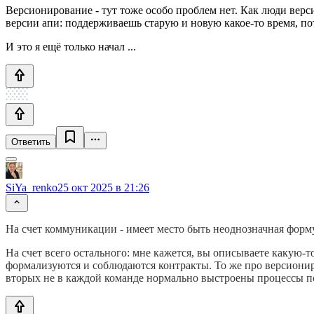
Версионирование - тут тоже особо проблем нет. Как люди верс
версии апи: поддерживаешь старую и новую какое-то время, по
И это я ещё только начал ...
Ответить
SiYa_renko
25 окт 2025 в 21:26
На счет коммуникации - имеет место быть неоднозначная форм
На счет всего остального: мне кажется, вы описываете какую-т
формализуются и соблюдаются контракты. То же про версиониро
вторых не в каждой команде нормально выстроены процессы по