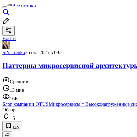
Все потоки
Войти
SiYa_renko
25 окт 2025 в 09:21
Паттерны микросервисной архитектуры:
Средний
13 мин
16K
Блог компании OTUS
Микросервисы
*
Высоконагруженные си
Обзор
+5
149