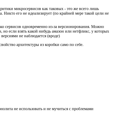
критики микросервисов как таковых - это же всего лишь
. Никто его не идеализирует (по крайней мере такой цели не
лько сервисов одновременно из-за версионирования. Можно
в, но если взять какой нибудь амазон или нетфликс, у которых
 версиями не наблюдается (вроде)
 свойство архитектуры из коробки само по себе.
онолита не использовать и не мучиться с проблемами