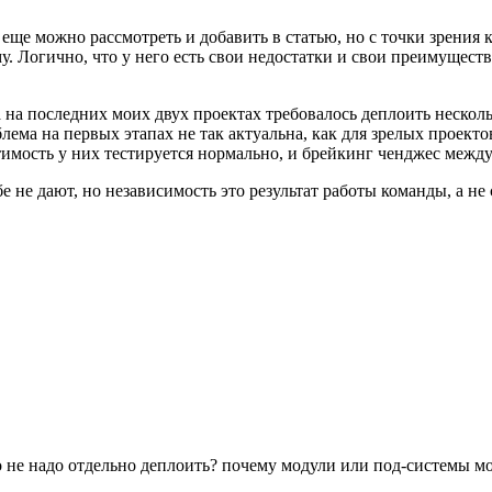
еще можно рассмотреть и добавить в статью, но с точки зрения 
 Логично, что у него есть свои недостатки и свои преимущества
да на последних моих двух проектах требовалось деплоить неско
лема на первых этапах не так актуальна, как для зрелых проекто
тимость у них тестируется нормально, и брейкинг ченджес между
е не дают, но независимость это результат работы команды, а не
го не надо отдельно деплоить? почему модули или под-системы м