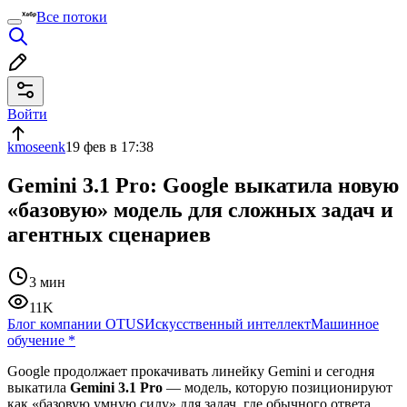
Все потоки
Войти
kmoseenk
19 фев в 17:38
Gemini 3.1 Pro: Google выкатила новую
«базовую» модель для сложных задач и
агентных сценариев
3 мин
11K
Блог компании OTUS
Искусственный интеллект
Машинное
обучение
*
Google продолжает прокачивать линейку Gemini и сегодня
выкатила
Gemini 3.1 Pro
— модель, которую позиционируют
как «базовую умную силу» для задач, где обычного ответа