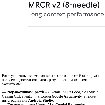
Роллаут начинается «сегодня», но с классической оговоркой
«preview». Доступ обещают сразу в нескольких слоях
экосистемы:
—
Разработчикам (preview):
Gemini API в Google AI Studio,
Gemini CLI, agentic‑платформа
Google Antigravity
, а также
интеграции для
Android Studio
.
—
Enterprise:
через
Vertex AI
и
Gemini Enterprise
.