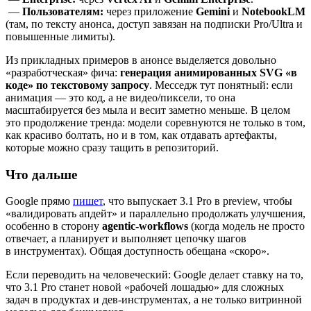
—
Пользователям:
через приложение
Gemini
и
NotebookLM
(там, по тексту анонса, доступ завязан на подписки Pro/Ultra и
повышенные лимиты).
Из прикладных примеров в анонсе выделяется довольно
«разработческая» фича:
генерация анимированных SVG «в
коде» по текстовому запросу
. Месседж тут понятный: если
анимация — это код, а не видео/пиксели, то она
масштабируется без мыла и весит заметно меньше. В целом
это продолжение тренда: модели соревнуются не только в том,
как красиво болтать, но и в том, как отдавать артефакты,
которые можно сразу тащить в репозиторий.
Что дальше
Google прямо
пишет
, что выпускает 3.1 Pro в preview, чтобы
«валидировать апдейт» и параллельно продолжать улучшения,
особенно в сторону
agentic‑workflows
(когда модель не просто
отвечает, а планирует и выполняет цепочку шагов
в инструментах). Общая доступность обещана «скоро».
Если переводить на человеческий: Google делает ставку на то,
что 3.1 Pro станет новой «рабочей лошадью» для сложных
задач в продуктах и дев‑инструментах, а не только витринной