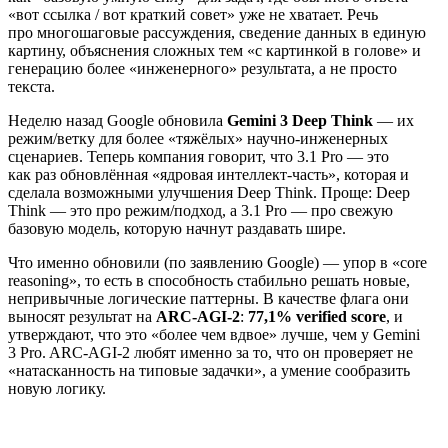
«вот ссылка / вот краткий совет» уже не хватает. Речь
про многошаговые рассуждения, сведение данных в единую
картину, объяснения сложных тем «с картинкой в голове» и
генерацию более «инженерного» результата, а не просто
текста.
Неделю назад Google обновила
Gemini 3 Deep Think
— их
режим/ветку для более «тяжёлых» научно‑инженерных
сценариев. Теперь компания говорит, что 3.1 Pro — это
как раз обновлённая «ядровая интеллект‑часть», которая и
сделала возможными улучшения Deep Think. Проще: Deep
Think — это про режим/подход, а 3.1 Pro — про свежую
базовую модель, которую начнут раздавать шире.
Что именно обновили (по заявлению Google) — упор в «core
reasoning», то есть в способность стабильно решать новые,
непривычные логические паттерны. В качестве флага они
выносят результат на
ARC‑AGI-2
:
77,1% verified score
, и
утверждают, что это «более чем вдвое» лучше, чем у Gemini
3 Pro. ARC‑AGI-2 любят именно за то, что он проверяет не
«натасканность на типовые задачки», а умение сообразить
новую логику.