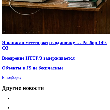
Я написал мессенджер в одиночку … Разбор 149-
ФЗ
Внедрение HTTP/3 задерживается
Объекты в JS не бесплатные
В подборку
Другие новости