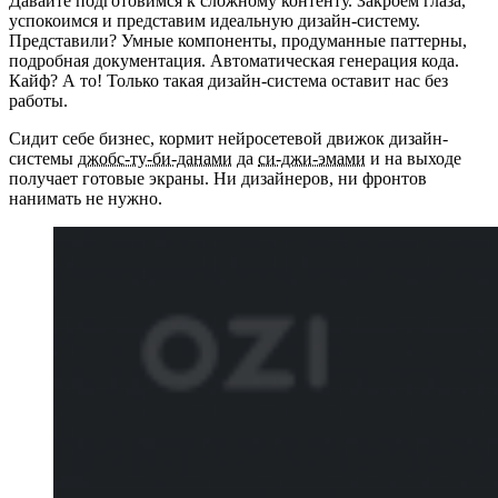
Давайте подготовимся к сложному контенту. Закроем глаза,
успокоимся и представим идеальную дизайн-систему.
Представили? Умные компоненты, продуманные паттерны,
подробная документация. Автоматическая генерация кода.
Кайф? А то! Только такая дизайн-система оставит нас без
работы.
Сидит себе бизнес, кормит нейросетевой движок дизайн-
системы
джобс-ту-би-данами
да
си-джи-эмами
и на выходе
получает готовые экраны. Ни дизайнеров, ни фронтов
нанимать не нужно.