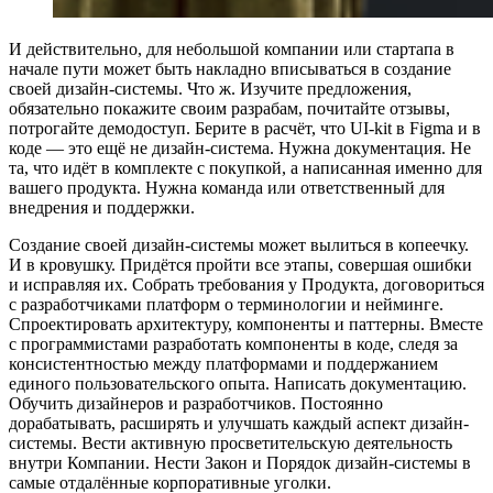
И действительно, для небольшой компании или стартапа в
начале пути может быть накладно вписываться в создание
своей дизайн-системы. Что ж. Изучите предложения,
обязательно покажите своим разрабам, почитайте отзывы,
потрогайте демодоступ. Берите в расчёт, что UI-kit в Figma и в
коде — это ещё не дизайн-система. Нужна документация. Не
та, что идёт в комплекте с покупкой, а написанная именно для
вашего продукта. Нужна команда или ответственный для
внедрения и поддержки.
Создание своей дизайн-системы может вылиться в копеечку.
И в кровушку. Придётся пройти все этапы, совершая ошибки
и исправляя их. Собрать требования у Продукта, договориться
с разработчиками платформ о терминологии и нейминге.
Спроектировать архитектуру, компоненты и паттерны. Вместе
с программистами разработать компоненты в коде, следя за
консистентностью между платформами и поддержанием
единого пользовательского опыта. Написать документацию.
Обучить дизайнеров и разработчиков. Постоянно
дорабатывать, расширять и улучшать каждый аспект дизайн-
системы. Вести активную просветительскую деятельность
внутри Компании. Нести Закон и Порядок дизайн-системы в
самые отдалённые корпоративные уголки.