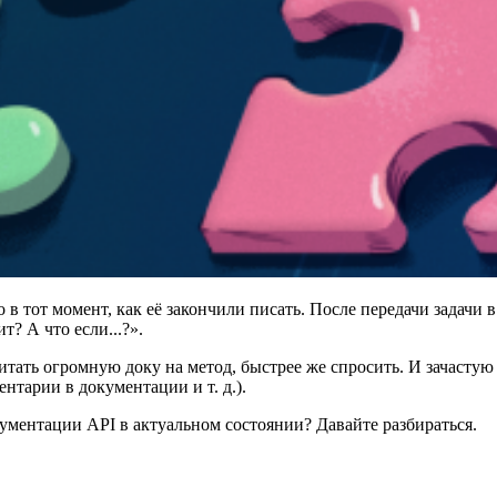
в тот момент, как её закончили писать. После передачи задачи в 
т? А что если...?».
 читать огромную доку на метод, быстрее же спросить. И зачасту
нтарии в документации и т. д.).
ументации API в актуальном состоянии? Давайте разбираться.