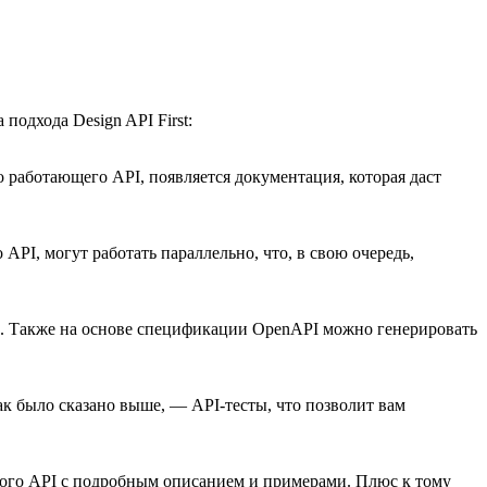
подхода Design API First:
о работающего API, появляется документация, которая даст
API, могут работать параллельно, что, в свою очередь,
О. Также на основе спецификации OpenAPI можно генерировать
ак было сказано выше, — API-тесты, что позволит вам
тного API с подробным описанием и примерами. Плюс к тому