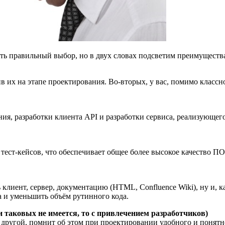
ть правильный выбор, но в двух словах подсветим преимущества 
 их на этапе проектирования. Во-вторых, у вас, помимо классн
я, разработки клиента API и разработки сервиса, реализующего 
ест-кейсов, что обеспечивает общее более высокое качество П
лиент, сервер, документацию (HTML, Confluence Wiki), ну и, к
а и уменьшить объём рутинного кода.
 таковых не имеется, то с привлечением разработчиков)
о другой, помнит об этом при проектировании удобного и поня