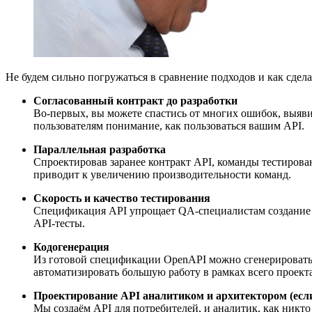
Не будем сильно погружаться в сравнение подходов и как сдела
Согласованный контракт до разработки
Во-первых, вы можете спастись от многих ошибок, выявив
пользователям понимание, как пользоваться вашим API.
Параллельная разработка
Спроектировав заранее контракт API, команды тестировани
приводит к увеличению производительности команд.
Скорость и качество тестирования
Спецификация API упрощает QA-специалистам создание т
API-тесты.
Кодогенерация
Из готовой спецификации OpenAPI можно сгенерировать к
автоматизировать большую работу в рамках всего проект
Проектирование API аналитиком и архитектором (если
Мы создаём API для потребителей, и аналитик, как никт