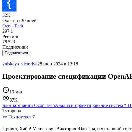
32K+
Охват за 30 дней
Ozon Tech
297,1
Рейтинг
78 523
Подписчики
Подписаться
yulskaya_victoriya
28 июн 2024 в 13:18
Проектирование спецификации OpenA
19 мин
87K
Блог компании Ozon Tech
Анализ и проектирование систем
*
IT
Туториал
✏️ Технотекст 7
Привет, Хабр! Меня зовут Виктория Юльская, и я старший сис