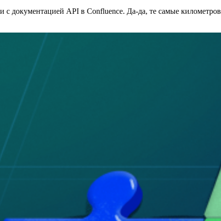
ли с документацией API в Confluence. Да-да, те самые километр