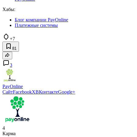
Хабы:
Блог компании PayOnline
Платежные системы
+7
81
3
PayOnline
Сайт
Facebook
X
ВКонтакте
Google+
4
Карма