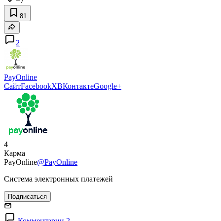
+7
81
2
PayOnline
Сайт
Facebook
X
ВКонтакте
Google+
4
Карма
PayOnline
@PayOnline
Система электронных платежей
Подписаться
Комментарии 2