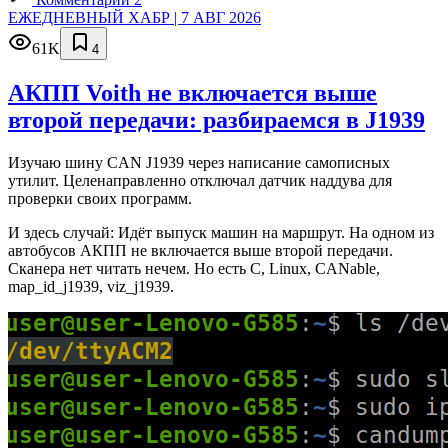
ЕЖЕДНЕВНЫЙ ХАБР | 7 АВГ 2026
61K
4
АКПП Voith не включается выше
второй передачи: разбираемся в J1939
Изучаю шину CAN J1939 через написание самописных
утилит. Целенаправленно отключал датчик наддува для
проверки своих программ.
И здесь случай: Идёт выпуск машин на маршрут. На одном из
автобусов АКПП не включается выше второй передачи.
Сканера нет читать нечем. Но есть C, Linux, CANable,
map_id_j1939, viz_j1939.