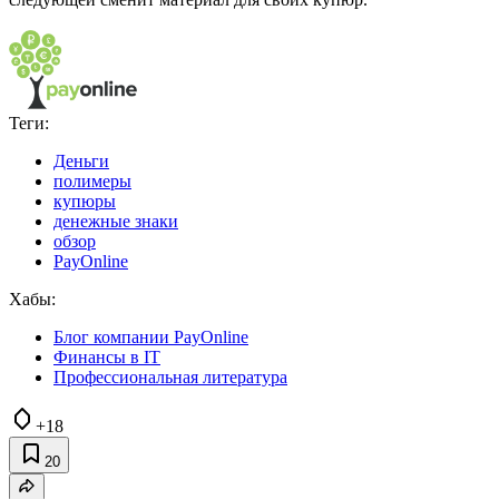
Теги:
Деньги
полимеры
купюры
денежные знаки
обзор
PayOnline
Хабы:
Блог компании PayOnline
Финансы в IT
Профессиональная литература
+18
20