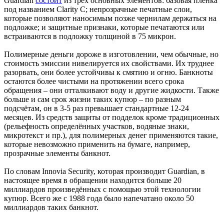
Guardian
состоит
из трёх основных элементов: базовая плёнка
под названием Clarity C; непрозрачные печатные слои,
которые позволяют наносимым позже чернилам держаться на
подложке; и защитные признаки, которые печатаются или
встраиваются в подложку толщиной в 75 микрон.
Полимерные деньги дороже в изготовлении, чем обычные, но
стоимость эмиссии нивелируется их свойствами. Их труднее
разорвать, они более устойчивы к смятию и огню. Банкноты
остаются более чистыми на протяжении всего срока
обращения – они отталкивают воду и другие жидкости. Также
больше и сам срок жизни таких купюр – по разным
подсчётам, он в 3-5 раз превышает стандартные 12-24
месяцев. Из средств защиты от подделок кроме традиционных
(рельефность определённых участков, водяные знаки,
микротекст и пр.), для полимерных денег применяются такие,
которые невозможно применить на бумаге, например,
прозрачные элементы банкнот.
По словам Innovia Security, которая производит Guardian, в
настоящее время в обращении находится больше 20
миллиардов произведённых с помощью этой технологии
купюр. Всего же с 1988 года было напечатано около 50
миллиардов таких банкнот.