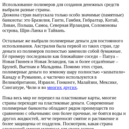
Использование полимеров для создания денежных средств
выбрали разные страны.
Дюжина стран выпускала только особо значимые (памятные)
банкноты: это Бразилия, Гаити, Гамбия, Гибралтар, Китай,
Ливан, Польша, Самоа, Северная Ирландия, Соломоновы
острова, Шри-Ланка и Тайвань.
Остальные же выбрали полимерные деньги для постоянного
использования. Австралия была первой из таких стран, где
деньги из полимеров полностью заменили собой бумажные.
Её примеру последовали как ближайшие соседи – Папуа –
Новая Гвинея и Новая Зеландия, так и более отдалённые –
Бруней, Вьетнам и Мальдивы. Помимо этих стран,
полимерные деньги по земному шару полностью «захватили»
Канаду и Румынию, а частично используются в
Великобритании, Израиле, Гонконге, Малайзии, Мексике,
Сингапуре, Чили и во
многих других
.
Пока весь мир не перешел на пластиковые карты, многие
страны переходят на пластиковые деньги. Современные
полимерные банкноты обладают рядом преимуществ по
сравнению с обычными: они более прочные, не боятся воды и
других жидкостей, легче переносят смятие и растяжение и
более защищены от подделок. Посмотрим, какая страна
следующей сменит материал для своих купюр.