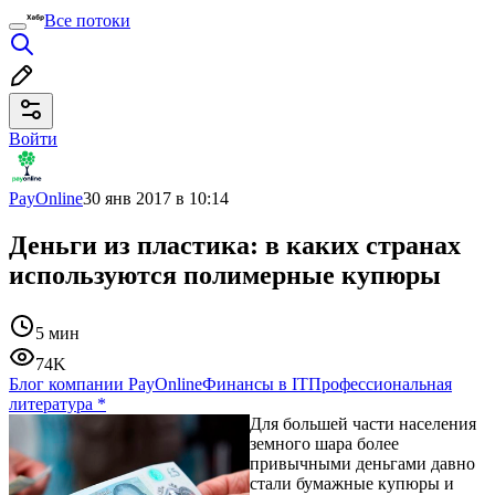
Все потоки
Войти
PayOnline
30 янв 2017 в 10:14
Деньги из пластика: в каких странах
используются полимерные купюры
5 мин
74K
Блог компании PayOnline
Финансы в IT
Профессиональная
литература
*
Для большей части населения
земного шара более
привычными деньгами давно
стали бумажные купюры и