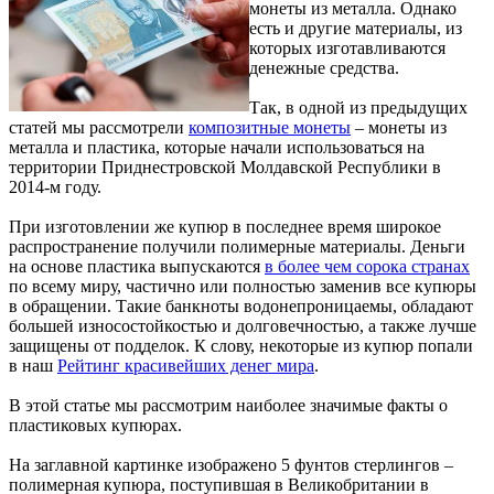
монеты из металла. Однако
есть и другие материалы, из
которых изготавливаются
денежные средства.
Так, в одной из предыдущих
статей мы рассмотрели
композитные монеты
– монеты из
металла и пластика, которые начали использоваться на
территории Приднестровской Молдавской Республики в
2014-м году.
При изготовлении же купюр в последнее время широкое
распространение получили полимерные материалы. Деньги
на основе пластика выпускаются
в более чем сорока странах
по всему миру, частично или полностью заменив все купюры
в обращении. Такие банкноты водонепроницаемы, обладают
большей износостойкостью и долговечностью, а также лучше
защищены от подделок. К слову, некоторые из купюр попали
в наш
Рейтинг красивейших денег мира
.
В этой статье мы рассмотрим наиболее значимые факты о
пластиковых купюрах.
На заглавной картинке изображено 5 фунтов стерлингов –
полимерная купюра, поступившая в Великобритании в