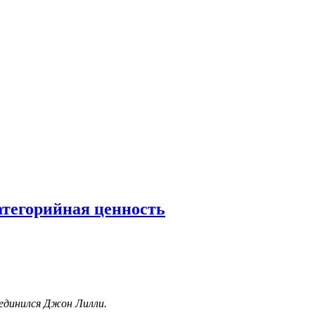
категорийная ценность
оединился Джон Лилли.