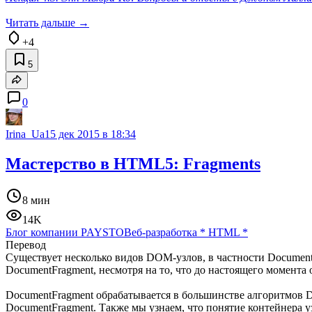
Читать дальше →
+4
5
0
Irina_Ua
15 дек 2015 в 18:34
Мастерство в HTML5: Fragments
8 мин
14K
Блог компании PAYSTO
Веб-разработка
*
HTML
*
Перевод
Существует несколько видов DOM-узлов, в частности Document,
DocumentFragment, несмотря на то, что до настоящего момента 
DocumentFragment обрабатывается в большинстве алгоритмов D
DocumentFragment. Также мы узнаем, что понятие контейнера у