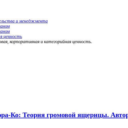
тельства и менеджмента
маном
маном
ая ценность
овая, корпоративная и категорийная ценность.
ьюра-Ко: Теория громовой ящерицы. Авто