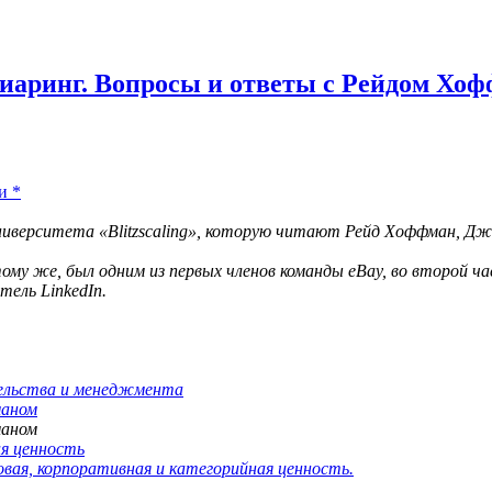
 Диаринг. Вопросы и ответы с Рейдом Хо
и
*
иверситета «Blitzscaling», которую читают Рейд Хоффман, Джон
тому же, был одним из первых членов команды eBay, во второй ч
тель LinkedIn.
тельства и менеджмента
маном
маном
ая ценность
овая, корпоративная и категорийная ценность.