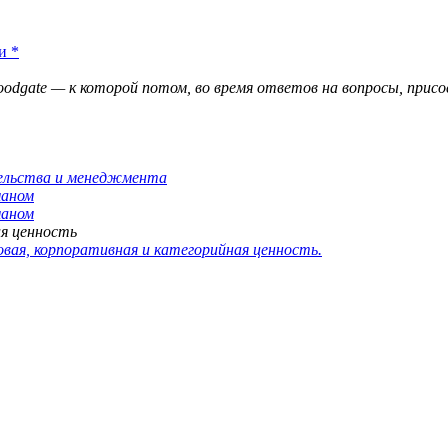
и
*
odgate — к которой потом, во время ответов на вопросы, прис
тельства и менеджмента
маном
маном
ая ценность
овая, корпоративная и категорийная ценность.