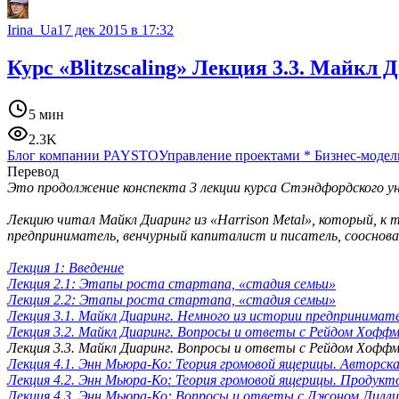
Irina_Ua
17 дек 2015 в 17:32
Курс «Blitzscaling» Лекция 3.3. Майкл
5 мин
2.3K
Блог компании PAYSTO
Управление проектами
*
Бизнес-модел
Перевод
Это продолжение конспекта 3 лекции курса Стэндфордского ун
Лекцию читал Майкл Диаринг из «Harrison Metal», который, к 
предприниматель, венчурный капиталист и писатель, сооснова
Лекция 1: Введение
Лекция 2.1: Этапы роста стартапа, «стадия семьи»
Лекция 2.2: Этапы роста стартапа, «стадия семьи»
Лекция 3.1. Майкл Диаринг. Немного из истории предпринима
Лекция 3.2. Майкл Диаринг. Вопросы и ответы с Рейдом Хофф
Лекция 3.3. Майкл Диаринг. Вопросы и ответы с Рейдом Хофф
Лекция 4.1. Энн Мьюра-Ко: Теория громовой ящерицы. Авторск
Лекция 4.2. Энн Мьюра-Ко: Теория громовой ящерицы. Продукт
Лекция 4.3. Энн Мьюра-Ко: Вопросы и ответы с Джоном Лилли