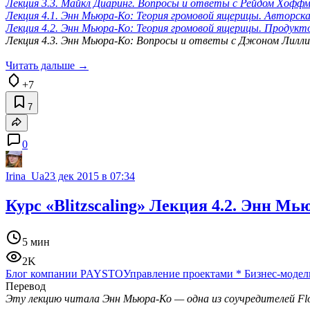
Лекция 3.3. Майкл Диаринг. Вопросы и ответы с Рейдом Хофф
Лекция 4.1. Энн Мьюра-Ко: Теория громовой ящерицы. Авторск
Лекция 4.2. Энн Мьюра-Ко: Теория громовой ящерицы. Продукт
Лекция 4.3. Энн Мьюра-Ко: Вопросы и ответы с Джоном Лилли
Читать дальше →
+7
7
0
Irina_Ua
23 дек 2015 в 07:34
Курс «Blitzscaling» Лекция 4.2. Энн М
5 мин
2K
Блог компании PAYSTO
Управление проектами
*
Бизнес-модел
Перевод
Эту лекцию читала Энн Мьюра-Ко — одна из соучредителей Flo