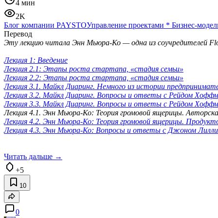
4 мин
2K
Блог компании PAYSTO
Управление проектами
*
Бизнес-модел
Перевод
Эту лекцию читала Энн Мьюра-Ко — одна из соучредителей Flo
Лекция 1: Введение
Лекция 2.1: Этапы роста стартапа, «стадия семьи»
Лекция 2.2: Этапы роста стартапа, «стадия семьи»
Лекция 3.1. Майкл Диаринг. Немного из истории предпринима
Лекция 3.2. Майкл Диаринг. Вопросы и ответы с Рейдом Хофф
Лекция 3.3. Майкл Диаринг. Вопросы и ответы с Рейдом Хофф
Лекция 4.1. Энн Мьюра-Ко: Теория громовой ящерицы. Авторск
Лекция 4.2. Энн Мьюра-Ко: Теория громовой ящерицы. Продукт
Лекция 4.3. Энн Мьюра-Ко: Вопросы и ответы с Джоном Лилли
Читать дальше →
+5
10
0