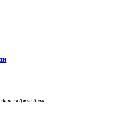
ли
оединился Джон Лилли.