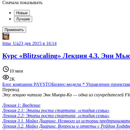
Сначала показывать
Новые
Лучшие
Применить
Irina_Ua
23 дек 2015 в 16:14
Курс «Blitzscaling» Лекция 4.3. Энн М
10 мин
2K
Блог компании PAYSTO
Бизнес-модели
*
Управление проектам
Перевод
Эту лекцию читала Энн Мьюра-Ко — одна из соучредителей Flo
Лекция 1: Введение
Лекция 2.1: Этапы роста стартапа, «стадия семьи»
Лекция 2.2: Этапы роста стартапа, «стадия семьи»
Лекция 3.1. Майкл Диаринг. Немного из истории предпринима
Лекция 3.2. Майкл Диаринг. Вопросы и ответы с Рейдом Хофф