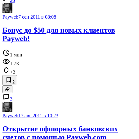
26
Payweb
7 сен 2011 в 08:08
Бонус до $50 для новых клиентов
Payweb!
1 мин
1.7K
+2
2
3
Payweb
17 авг 2011 в 10:23
Открытие офшорных банковских
счетов с помощью Payweb.com