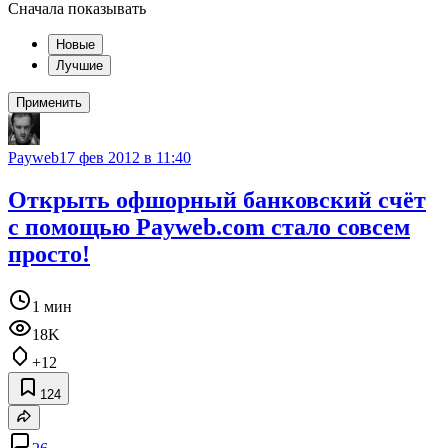
Сначала показывать
Новые
Лучшие
Применить
Payweb
17 фев 2012 в 11:40
Открыть офшорный банковский счёт
с помощью Payweb.com стало совсем
просто!
1 мин
18K
+12
124