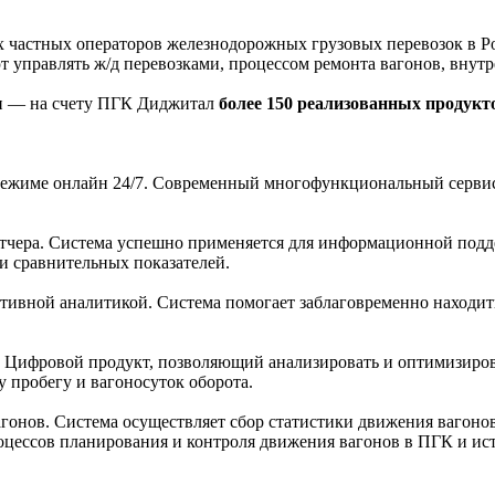
частных операторов железнодорожных грузовых перевозок в Ро
 управлять ж/д перевозками, процессом ремонта вагонов, внут
ии — на счету ПГК Диджитал
более 150 реализованных продукто
режиме онлайн 24/7. Современный многофункциональный сервис,
чера. Система успешно применяется для информационной подд
и сравнительных показателей.
ивной аналитикой. Система помогает заблаговременно находит
 Цифровой продукт, позволяющий анализировать и оптимизиров
 пробегу и вагоносуток оборота.
гонов. Система осуществляет сбор статистики движения вагоно
роцессов планирования и контроля движения вагонов в ПГК и и