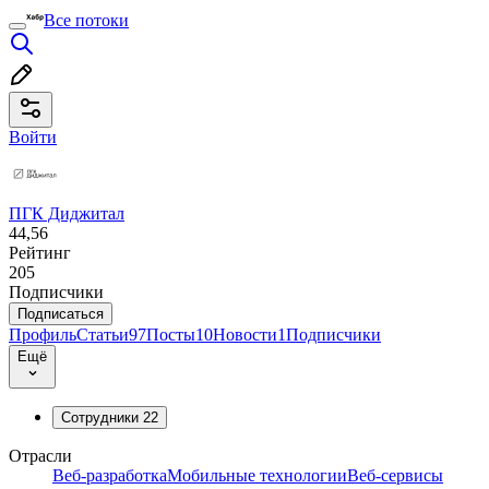
Все потоки
Войти
ПГК Диджитал
44,56
Рейтинг
205
Подписчики
Подписаться
Профиль
Статьи
97
Посты
10
Новости
1
Подписчики
Ещё
Сотрудники
22
Отрасли
Веб-разработка
Мобильные технологии
Веб-сервисы