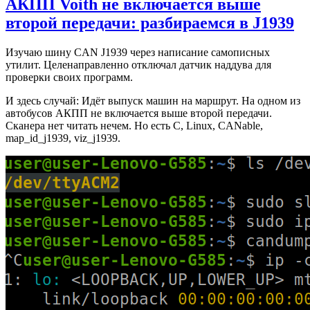
АКПП Voith не включается выше
второй передачи: разбираемся в J1939
Изучаю шину CAN J1939 через написание самописных
утилит. Целенаправленно отключал датчик наддува для
проверки своих программ.
И здесь случай: Идёт выпуск машин на маршрут. На одном из
автобусов АКПП не включается выше второй передачи.
Сканера нет читать нечем. Но есть C, Linux, CANable,
map_id_j1939, viz_j1939.