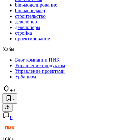
bim-моделирование
bim-менеджер
строительство
девелопер
девелоперы
стройка
проектирование
Хабы:
Блог компании ПИК
Управление продуктом
Управление проектами
Урбанизм
+3
4
0
16K+