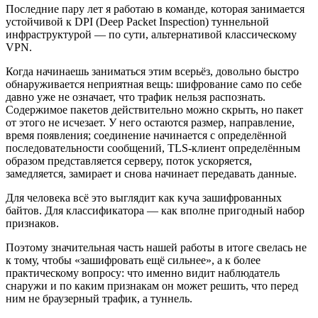
Последние пару лет я работаю в команде, которая занимается
устойчивой к DPI (Deep Packet Inspection) туннельной
инфраструктурой — по сути, альтернативой классическому
VPN.
Когда начинаешь заниматься этим всерьёз, довольно быстро
обнаруживается неприятная вещь: шифрование само по себе
давно уже не означает, что трафик нельзя распознать.
Содержимое пакетов действительно можно скрыть, но пакет
от этого не исчезает. У него остаются размер, направление,
время появления; соединение начинается с определённой
последовательности сообщений, TLS-клиент определённым
образом представляется серверу, поток ускоряется,
замедляется, замирает и снова начинает передавать данные.
Для человека всё это выглядит как куча зашифрованных
байтов. Для классификатора — как вполне пригодный набор
признаков.
Поэтому значительная часть нашей работы в итоге свелась не
к тому, чтобы «зашифровать ещё сильнее», а к более
практическому вопросу: что именно видит наблюдатель
снаружи и по каким признакам он может решить, что перед
ним не браузерный трафик, а туннель.