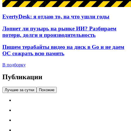
EvertyDesk: я отдаю то, на что ушли годы
Лопнет ли пузырь на рынке ИИ? Разбираем
потери, долги и производительность
Пишем терабайты видео на диск в Go и не даем
ОС сожрать всю память
В подборку
Публикации
Лучшие за сутки
Похожие