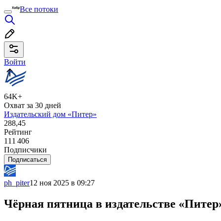
Все потоки
Войти
64K+
Охват за 30 дней
Издательский дом «Питер»
288,45
Рейтинг
111 406
Подписчики
Подписаться
ph_piter
12 ноя 2025 в 09:27
Чёрная пятница в издательстве «Питер