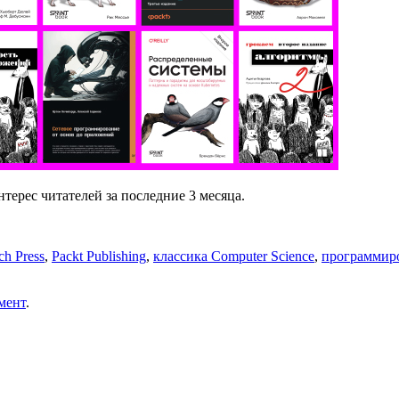
нтерес читателей за последние 3 месяца.
ch Press
,
Packt Publishing
,
классика Computer Science
,
программиро
мент
.