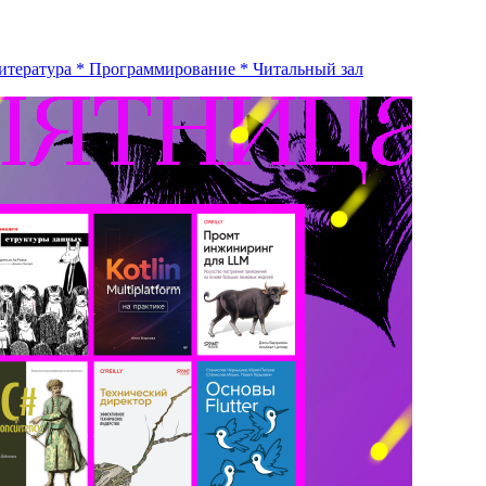
итература
*
Программирование
*
Читальный зал