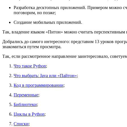
Разработка десктопных приложений. Примером можно счи
поговорим, но позже;
Создание мобильных приложений.
Так, владение языком «Питон» можно считать перспективным 
Добрались до самого интересного: представим 13 уроков прог
знакомиться путем просмотра.
Так, если рассмотренное направление заинтересовало, советуе
Что такое Python
;
Что выбрать: Java или «Пайтон»
;
Код в программировании
;
Переменные
;
Библиотеки
;
Циклы в Python
;
Списки
;