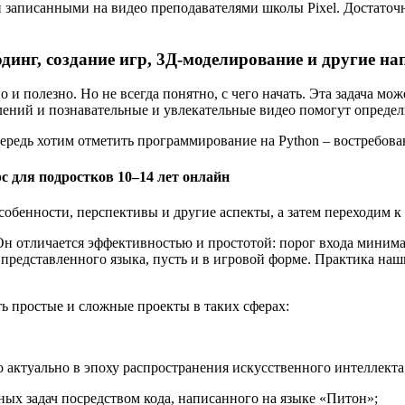
писанными на видео преподавателями школы Pixel. Достаточно 
кодинг, создание игр, 3Д-моделирование и другие н
и полезно. Но не всегда понятно, с чего начать. Эта задача мо
лений и познавательные и увлекательные видео помогут определ
ередь хотим отметить программирование на Python – востребов
 для подростков 10–14 лет онлайн
обенности, перспективы и другие аспекты, а затем переходим к 
Он отличается эффективностью и простотой: порог входа минима
едставленного языка, пусть и в игровой форме. Практика наших 
 простые и сложные проекты в таких сферах:
 актуально в эпоху распространения искусственного интеллекта
ных задач посредством кода, написанного на языке «Питон»;