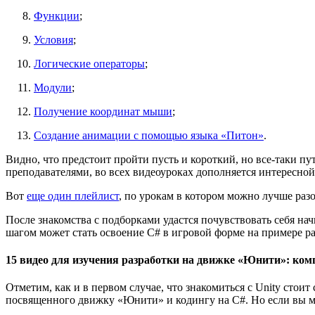
Функции
;
Условия
;
Логические операторы
;
Модули
;
Получение координат мыши
;
Создание анимации с помощью языка «Питон»
.
Видно, что предстоит пройти пусть и короткий, но все-таки п
преподавателями, во всех видеоуроках дополняется интересной 
Вот
еще один плейлист
, по урокам в котором можно лучше раз
После знакомства с подборками удастся почувствовать себя на
шагом может стать освоение C# в игровой форме на примере ра
15 видео для изучения разработки на движке «Юнити»: ком
Отметим, как и в первом случае, что знакомиться с Unity сто
посвященного движку «Юнити» и кодингу на C#. Но если вы мл