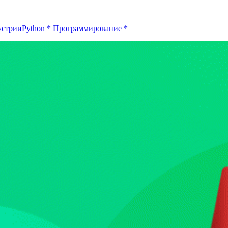
устрии
Python
*
Программирование
*