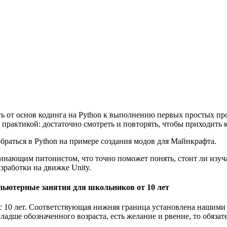
уть от основ кодинга на Python к выполнению первых простых пр
практикой: достаточно смотреть и повторять, чтобы приходить к
обраться в Python на примере создания модов для Майнкрафта.
чинающим питонистом, что точно поможет понять, стоит ли изуч
зработки на движке Unity.
пьютерные занятия для школьников от 10 лет
ит с 10 лет. Соответствующая нижняя граница установлена нашим
адше обозначенного возраста, есть желание и рвение, то обяза