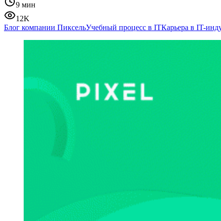
9 мин
12K
Блог компании Пиксель
Учебный процесс в IT
Карьера в IT-инд