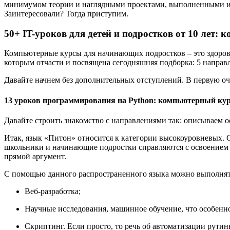
минимумом теории и наглядными проектами, выполненными и за
Заинтересовали? Тогда приступим.
50+ IT-уроков для детей и подростков от 10 лет: 
Компьютерные курсы для начинающих подростков – это здорово 
которым отчасти и посвящена сегодняшняя подборка: 5 направ
Давайте начнем без дополнительных отступлений. В первую оч
13 уроков программирования на Python: компьютерный курс
Давайте строить знакомство с направлениями так: описываем ос
Итак, язык «Питон» относится к категории высокоуровневых. 
школьники и начинающие подростки справляются с освоением пр
прямой аргумент.
С помощью данного распространенного языка можно выполнять
Веб-разработка;
Научные исследования, машинное обучение, что особенно
Скриптинг. Если просто, то речь об автоматизации рутин