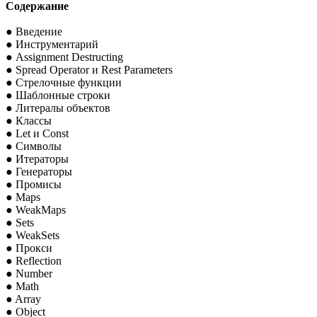
Содержание
● Введение
● Инструментарий
● Assignment Destructing
● Spread Operator и Rest Parameters
● Стрелочные функции
● Шаблонные строки
● Литералы объектов
● Классы
● Let и Const
● Символы
● Итераторы
● Генераторы
● Промисы
● Maps
● WeakMaps
● Sets
● WeakSets
● Прокси
● Reflection
● Number
● Math
● Array
● Object