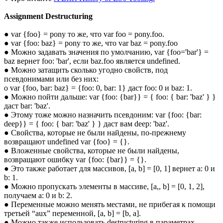
Assignment Destructuring
● var {foo} = pony то же, что var foo = pony.foo.
● var {foo: baz} = pony то же, что var baz = pony.foo
● Можно задавать значения по умолчанию, var {foo='bar'} =
baz вернет foo: 'bar', если baz.foo является undefined.
● Можно затащить сколько угодно свойств, под
псевдонимами или без них:
o var {foo, bar: baz} = {foo: 0, bar: 1} даст foo: 0 и baz: 1.
● Можно пойти дальше: var {foo: {bar}} = { foo: { bar: 'baz' } }
даст bar: 'baz'.
● Этому тоже можно назначить псевдоним: var {foo: {bar:
deep}} = { foo: { bar: 'baz' } } даст вам deep: 'baz'.
● Свойства, которые не были найдены, по-прежнему
возвращают undefined var {foo} = {}.
● Вложенные свойства, которые не были найдены,
возвращают ошибку var {foo: {bar}} = {}.
● Это также работает для массивов, [a, b] = [0, 1] вернет a: 0 и
b: 1.
● Можно пропускать элементы в массиве, [a,, b] = [0, 1, 2],
получаем a: 0 и b: 2.
● Переменные можно менять местами, не прибегая к помощи
третьей “aux” переменной, [a, b] = [b, a].
● Можно также использовать destructuring в параметрах