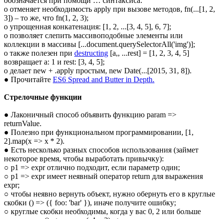
обозначается при помощи … синтаксиса:
o отменяет необходимость apply при вызове методов, fn(...[1, 2,
3]) – то же, что fn(1, 2, 3);
o упрощенная конкатенация: [1, 2, ...[3, 4, 5], 6, 7];
o позволяет слепить массивоподобные элементы или
коллекции в массивы [...document.querySelectorAll('img')];
o также полезен при
destructing
[a,, ...rest] = [1, 2, 3, 4, 5]
возвращает a: 1 и rest: [3, 4, 5];
o делает new + .apply простым, new Date(...[2015, 31, 8]).
● Прочитайте
ES6 Spread and Butter in Depth.
Стрелочные функции
● Лаконичный способ объявить функцию param =>
returnValue.
● Полезно при функциональном программировании, [1,
2].map(x => x * 2).
● Есть несколько разных способов использования (займет
некоторое время, чтобы выработать привычку):
○ p1 => expr отлично подходит, если параметр один;
○ p1 => expr имеет неявный оператор return для выражения
expr;
○ чтобы неявно вернуть объект, нужно обернуть его в круглые
скобки () => ({ foo: 'bar' }), иначе получите ошибку;
○ круглые скобки необходимы, когда у вас 0, 2 или больше