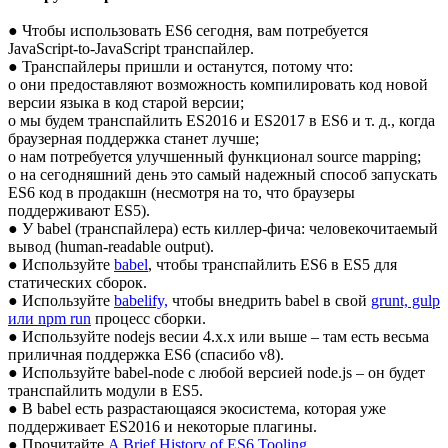
● Чтобы использовать ES6 сегодня, вам потребуется
JavaScript-to-JavaScript транспайлер.
● Транспайлеры пришли и останутся, потому что:
o они предоставляют возможность компилировать код новой
версии языка в код старой версии;
o мы будем транспайлить ES2016 и ES2017 в ES6 и т. д., когда
браузерная поддержка станет лучше;
o нам потребуется улучшенный функционал source mapping;
o на сегодняшний день это самый надежный способ запускать
ES6 код в продакшн (несмотря на то, что браузеры
поддерживают ES5).
● У babel (транспайлера) есть киллер-фича: человекочитаемый
вывод (human-readable output).
● Используйте
babel
, чтобы транспайлить ES6 в ES5 для
статических сборок.
● Используйте
babelify,
чтобы внедрить babel в свой
grunt, gulp
или npm run
процесс сборки.
● Используйте nodejs весии 4.x.x или выше – там есть весьма
приличная поддержка ES6 (спасибо v8).
● Используйте babel-node с любой версией node.js – он будет
транспайлить модули в ES5.
● В babel есть разрастающаяся экосистема, которая уже
поддерживает ES2016 и некоторые плагины.
● Прочитайте
A Brief History of ES6 Tooling.