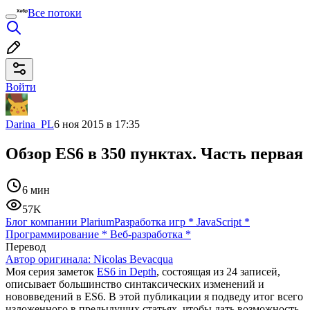
Все потоки
Войти
Darina_PL
6 ноя 2015 в 17:35
Обзор ES6 в 350 пунктах. Часть первая
6 мин
57K
Блог компании Plarium
Разработка игр
*
JavaScript
*
Программирование
*
Веб-разработка
*
Перевод
Автор оригинала:
Nicolas Bevacqua
Моя серия заметок
ES6 in Depth
, состоящая из 24 записей,
описывает большинство синтаксических изменений и
нововведений в ES6. В этой публикации я подведу итог всего
изложенного в предыдущих статьях, чтобы дать возможность