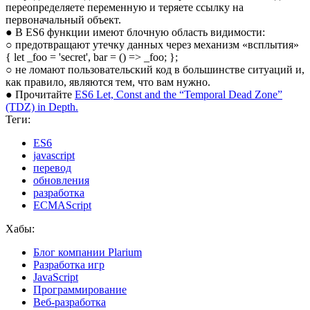
переопределяете переменную и теряете ссылку на
первоначальный объект.
● В ES6 функции имеют блочную область видимости:
○ предотвращают утечку данных через механизм «всплытия»
{ let _foo = 'secret', bar = () => _foo; };
○ не ломают пользовательский код в большинстве ситуаций и,
как правило, являются тем, что вам нужно.
● Прочитайте
ES6 Let, Const and the “Temporal Dead Zone”
(TDZ) in Depth.
Теги:
ES6
javascript
перевод
обновления
разработка
ECMAScript
Хабы:
Блог компании Plarium
Разработка игр
JavaScript
Программирование
Веб-разработка