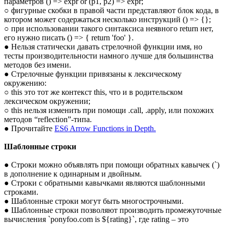
параметров () => expr or (p1, p2) => expr;
○ фигурные скобки в правой части представляют блок кода, в
котором может содержаться несколько инструкций () => {};
○ при использовании такого синтаксиса неявного return нет,
его нужно писать () => { return 'foo' }.
● Нельзя статически давать стрелочной функции имя, но
тесты производительности намного лучше для большинства
методов без имени.
● Стрелочные функции привязаны к лексическому
окружению:
○ this это тот же контекст this, что и в родительском
лексическом окружении;
○ this нельзя изменить при помощи .call, .apply, или похожих
методов “reflection”-типа.
● Прочитайте
ES6 Arrow Functions in Depth.
Шаблонные строки
● Строки можно объявлять при помощи обратных кавычек (`)
в дополнение к одинарным и двойным.
● Строки с обратными кавычками являются шаблонными
строками.
● Шаблонные строки могут быть многострочными.
● Шаблонные строки позволяют производить промежуточные
вычисления `ponyfoo.com is ${rating}`, где rating – это