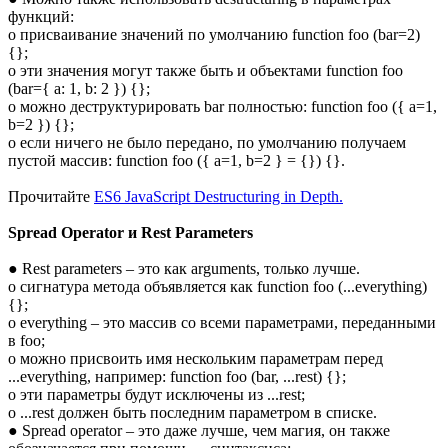
функций:
o присваивание значений по умолчанию function foo (bar=2)
{};
o эти значения могут также быть и объектами function foo
(bar={ a: 1, b: 2 }) {};
o можно деструктурировать bar полностью: function foo ({ a=1,
b=2 }) {};
o если ничего не было передано, по умолчанию получаем
пустой массив: function foo ({ a=1, b=2 } = {}) {}.
Прочитайте
ES6 JavaScript Destructuring in Depth.
Spread Operator и Rest Parameters
● Rest parameters – это как arguments, только лучше.
o сигнатура метода объявляется как function foo (...everything)
{};
o everything – это массив со всеми параметрами, переданными
в foo;
o можно присвоить имя нескольким параметрам перед
...everything, например: function foo (bar, ...rest) {};
o эти параметры будут исключены из ...rest;
o ...rest должен быть последним параметром в списке.
● Spread operator – это даже лучше, чем магия, он также