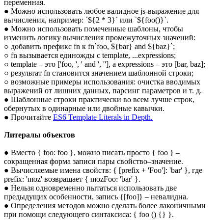
переменная.
● Можно использовать любое валидное js-выражение для
вычисления, например: `${2 * 3}` или `${foo()}`.
● Можно использовать помеченные шаблоны, чтобы
изменить логику вычисления промежуточных значений:
○ добавить префикс fn к fn`foo, ${bar} and ${baz}`;
○ fn вызывается единожды с template, ...expressions;
○ template – это ['foo, ', ' and ', ''], а expressions – это [bar, baz];
○ результат fn становится значением шаблонной строки;
○ возможные примеры использования: очистка вводимых
выражений от лишних данных, парсинг параметров и т. д.
● Шаблонные строки практически во всем лучше строк,
обернутых в одинарные или двойные кавычки.
● Прочитайте
ES6 Template Literals in Depth.
Литералы объектов
● Вместо { foo: foo }, можно писать просто { foo } –
сокращенная форма записи пары свойство–значение.
● Вычисляемые имена свойств: { [prefix + 'Foo']: 'bar' }, где
prefix: 'moz' возвращает { mozFoo: 'bar' }.
● Нельзя одновременно пытаться использовать две
предыдущих особенности, запись {[foo]} – невалидна.
● Определения методов можно сделать более лаконичными
при помощи следующего синтаксиса: { foo () {} }.