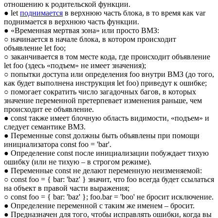
отношению к родительской функции.
● let
поднимается
в верхнюю часть блока, в то время как var
поднимается в верхнюю часть функции.
● «Временная мертвая зона» или просто ВМЗ:
○ начинается в начале блока, в котором происходит
объявление let foo;
○ заканчивается в том месте кода, где происходит объявление
let foo (здесь «подъем» не имеет значения);
○ попытки доступа или определения foo внутри ВМЗ (до того,
как будет выполнена инструкция let foo) приведут к ошибке;
○ помогает сократить число загадочных багов, в которых
значение переменной претерпевает изменения раньше, чем
происходит ее объявление.
● const также имеет блочную область видимости, «подъем» и
следует семантике ВМЗ.
● Переменные const должны быть объявлены при помощи
инициализатора const foo = 'bar'.
● Определение const после инициализации побуждает тихую
ошибку (или не тихую – в строгом режиме).
● Переменные const не делают переменную неизменяемой:
○ const foo = { bar: 'baz' } значит, что foo всегда будет ссылаться
на объект в правой части выражения;
○ const foo = { bar: 'baz' }; foo.bar = 'boo' не бросит исключение.
● Определение переменной с таким же именем – бросит.
● Предназначен для того, чтобы исправлять ошибки, когда вы