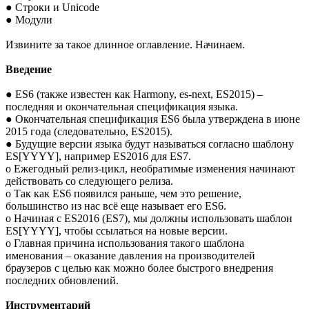
● Строки и Unicode
● Модули
Извините за такое длинное оглавление. Начинаем.
Введение
● ES6 (также известен как Harmony, es-next, ES2015) –
последняя и окончательная спецификация языка.
● Окончательная спецификация ES6 была утверждена в июне
2015 года (следовательно, ES2015).
● Будущие версии языка будут называться согласно шаблону
ES[YYYY], например ES2016 для ES7.
o Ежегодный релиз-цикл, необратимые изменения начинают
действовать со следующего релиза.
o Так как ES6 появился раньше, чем это решение,
большинство из нас всё еще называет его ES6.
o Начиная с ES2016 (ES7), мы должны использовать шаблон
ES[YYYY], чтобы ссылаться на новые версии.
o Главная причина использования такого шаблона
именования – оказание давления на производителей
браузеров с целью как можно более быстрого внедрения
последних обновлений.
Инструментарий