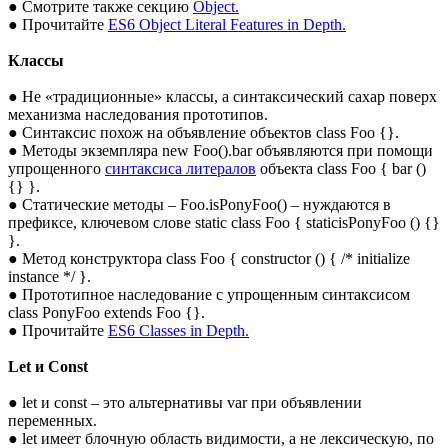
● Смотрите также секцию
Object.
● Прочитайте
ES6 Object Literal Features in Depth.
Классы
● Не «традиционные» классы, а синтаксический сахар поверх
механизма наследования прототипов.
● Синтаксис похож на объявление объектов class Foo {}.
● Методы экземпляра new Foo().bar объявляются при помощи
упрощенного
синтаксиса литералов
объекта class Foo { bar ()
{} }.
● Статические методы – Foo.isPonyFoo() – нуждаются в
префиксе, ключевом слове static class Foo { staticisPonyFoo () {}
}.
● Метод конструктора class Foo { constructor () { /* initialize
instance */ }.
● Прототипное наследование с упрощенным синтаксисом
class PonyFoo extends Foo {}.
● Прочитайте
ES6 Classes in Depth.
Let и Const
● let и const – это альтернативы var при объявлении
переменных.
● let имеет блочную область видимости, а не лексическую, по