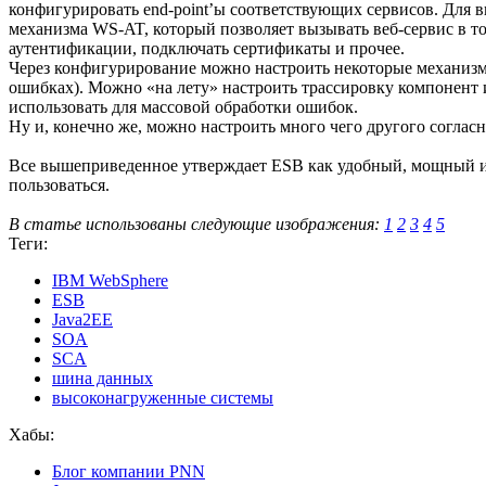
конфигурировать end-point’ы соответствующих сервисов. Для 
механизма WS-AT, который позволяет вызывать веб-сервис в той
аутентификации, подключать сертификаты и прочее.
Через конфигурирование можно настроить некоторые механизм
ошибках). Можно «на лету» настроить трассировку компонент
использовать для массовой обработки ошибок.
Ну и, конечно же, можно настроить много чего другого согласно
Все вышеприведенное утверждает ESB как удобный, мощный и 
пользоваться.
В статье использованы следующие изображения:
1
2
3
4
5
Теги:
IBM WebSphere
ESB
Java2EE
SOA
SCA
шина данных
высоконагруженные системы
Хабы:
Блог компании PNN