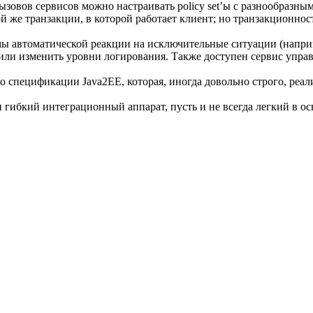
вызовов сервисов можно настраивать policy set’ы с разнообразн
 же транзакции, в которой работает клиент; но транзакционност
ы автоматической реакции на исключительные ситуации (напри
 или изменить уровни логирования. Также доступен сервис упр
 спецификации Java2EE, которая, иногда довольно строго, реализ
гибкий интеграционный аппарат, пусть и не всегда легкий в ос