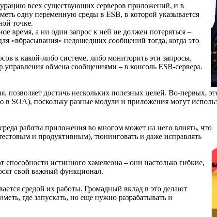
игурацию всех существующих серверов приложений, и в
меть одну переменную среды в ESB, в которой указывается
ной точке.
е время, а ни один запрос к ней не должен потеряться –
для «вбрасывания» недошедших сообщений тогда, когда это
сов к какой-либо системе, либо мониторить эти запросы,
нтр управления обмена сообщениями – в консоль ESB-сервера.
я, позволяет достичь нескольких полезных целей. Во-первых, э
о в SOA), поскольку разные модули и приложения могут использ
среда работы приложения во многом может на него влиять, что
тестовым и продуктивным), тюнинговать и даже исправлять
т способности истинного хамелеона – они настолько гибкие,
носят свой важный функционал.
ется средой их работы. Громадный вклад в это делают
меть, где запускать, но еще нужно разрабатывать и