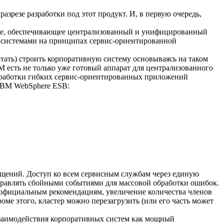
зрезе разработки под этот продукт. И, в первую очередь,
ение, обеспечивающее централизованный и унифицированный
истемами на принципах сервис-ориентированной
отать) строить корпоративную систему основываясь на таком
BM есть не только уже готовый аппарат для централизованного
азработки гибких сервис-ориентированных приложений
IBM WebSphere ESB:
бщений. Доступ ко всем сервисным службам через единую
правлять сбойными событиями для массовой обработки ошибок.
 официальным рекомендациям, увеличение количества членов
оме этого, кластер можно перезагрузить (или его часть может
взаимодействия корпоративных систем как мощный