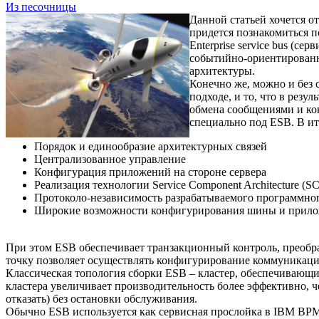
Из песочницы
Данной статьей хочется о
придется познакомиться п
Enterprise service bus 
событийно-ориентирован
архитектуры.
Конечно же, можно и без 
подходе, и то, что в резу
обмена сообщениями и ко
специально под ESB. В и
Порядок и единообразие архитектурных связей
Централизованное управление
Конфигурация приложений на стороне сервера
Реализация технологии Service Component Architecture 
Протоколо-независимость разрабатываемого программног
Широкие возможности конфигурирования шины и прил
При этом ESB обеспечивает транзакционный контроль, преобр
точку позволяет осуществлять конфигурирование коммуникаци
Классическая топология сборки ESB – кластер, обеспечивающ
кластера увеличивает производительность более эффективно, ч
отказать) без остановки обслуживания.
Обычно ESB используется как сервисная прослойка в IBM BPM