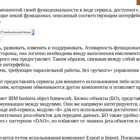
мпонентой своей функциональности в виде сервиса, доступного
ующие некий функционал, описанный соответствующим интерфей
.
ь, развивать, изменять и поддерживать. Атомарность функционал
й стороны, она логично необходима ввиду выполнения имплемент
ого она предоставляет. Таким образом, связывая между собой к
ые интерфейсы.
ачи, требующие параллельной работы, без «ручного» управлени
яют предоставлять сервисы для внешнего использования либо ис
ниям, которыми обмениваются другие компоненты и позволяет п
т IBM business object framework. Бизнес-объекты (БО), предста
ммуникации между модулями. Они же напрямую интегрируются, на
иде веб-сервиса, модулю «Б» для его использования достаточно
лнительных java-объектов для передачи данных. БО также удобно
рез с паттерном «DAO», но избавляет от лишних java-объектов 
гается путем использования компонент Export и Import. Посколь