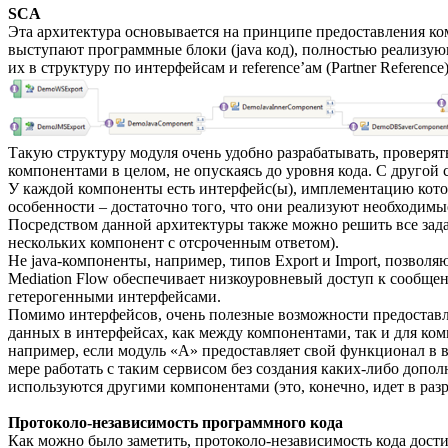
SCA
Эта архитектура основывается на принципе предоставления ко
выступают программные блоки (java код), полностью реализ
их в структуру по интерфейсам и reference’ам (Partner Reference)
Такую структуру модуля очень удобно разрабатывать, проверят
компонентами в целом, не опускаясь до уровня кода. С друго
У каждой компоненты есть интерфейс(ы), имплементацию котор
особенности – достаточно того, что они реализуют необходим
Посредством данной архитектуры также можно решить все зад
нескольких компонент с отсроченным ответом).
Не java-компоненты, например, типов Export и Import, позвол
Mediation Flow обеспечивает низкоуровневый доступ к сообще
гетерогенными интерфейсами.
Помимо интерфейсов, очень полезные возможности предоставляе
данных в интерфейсах, как между компонентами, так и для ко
например, если модуль «А» предоставляет свой функционал в в
мере работать с таким сервисом без создания каких-либо допо
используются другими компонентами (это, конечно, идет в раз
Протоколо-независимость программного кода
Как можно было заметить, протоколо-независимость кода дости