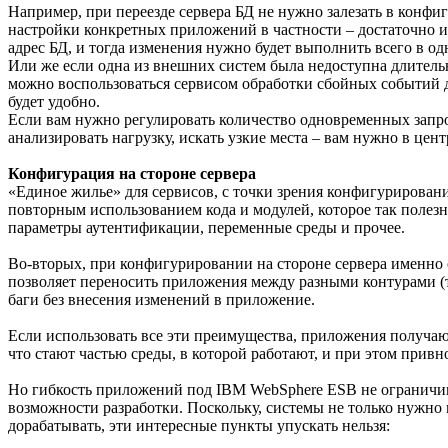
Например, при переезде сервера БД не нужно залезать в конф
настройки конкретных приложений в частности – достаточно и
адрес БД, и тогда изменения нужно будет выполнить всего в од
Или же если одна из внешних систем была недоступна длительно
можно воспользоваться сервисом обработки сбойных событий 
будет удобно.
Если вам нужно регулировать количество одновременных запро
анализировать нагрузку, искать узкие места – вам нужно в це
Конфигурация на стороне сервера
«Единое жилье» для сервисов, с точки зрения конфигурировани
повторным использованием кода и модулей, которое так полезн
параметры аутентификации, переменные среды и прочее.
Во-вторых, при конфигурировании на стороне сервера именно 
позволяет переносить приложения между разными контурами (
баги без внесения изменений в приложение.
Если использовать все эти преимущества, приложения получаю
что стают частью среды, в которой работают, и при этом прив
Но гибкость приложений под IBM WebSphere ESB не ограничива
возможности разработки. Поскольку, системы не только нужно и
дорабатывать, эти интересные пункты упускать нельзя: