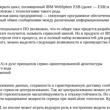
ткрыть цикл, посвященный IBM WebSphere ESB (далее — ESB) в ра
оближе с технологиями такого рода.
(сервисная шина предприятия) — связующее программное обеспеч
ный обмен сообщениями между различными информационными с
специального ПО (возможно, что-то общее таки придется разраб
льтате получится, называть сервисной шиной. Но в продукте от I
нтроля этого процесса, но и полный набор возможностей для р
тоге, можно выделить следующие возможности и преимущества 
(SCA) в духе принципов сервис-ориентированной архитектуры
о кода
ожений
азование данных, сохранность и гарантированную доставку соо
и сервисов централизованно. Так же централизованно можно у
ий горизонтальную масштабируемость и отказоустойчивость. По
ем наращивание мощности сервера при stand-alone топологии. Кр
, но вполне может играть ведущую роль в построении модели 