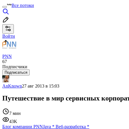
Все потоки
Войти
PNN
67
Подписчики
Подписаться
AnKnown
27 авг 2013 в 15:03
Путешествие в мир сервисных корпор
7 мин
43K
Блог компании PNN
Java
*
Веб-разработка
*