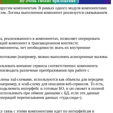
 другим компонентам. В рамках одного модуля компонентами
сом. Логика выполнения компонент реализуется связыванием
а, реализованного в компонентах, позволяет оперировать
аций компонент в транзакционном контексте.
омпоненты, нет необходимости знать их внутренние
я потоками (например, можно выполнять асинхронные вызовы
пользовать внешние сервисы соответственно; компонента
роизводить различные преобразования при работе с
влены xsd-схемами, используются как объекты для передачи
пример, в wsdl-схему для описания веб-сервисов. То есть,
 подключить интерфейс и готовые БО, и он сможет в полной
 использовать при обмене данными с БД, если эти данные
и операций переписывания данных «туда-сюда»).
ку связь с этими компонентами идет по интерфейсам и