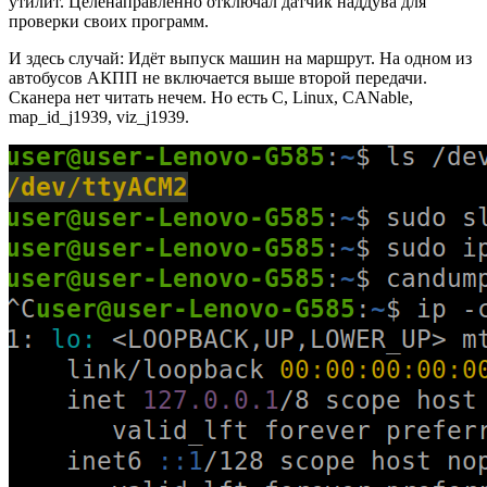
Подписаться
Комментарии 32
ЕЖЕДНЕВНЫЙ ХАБР | 7 АВГ 2026
78K
4
АКПП Voith не включается выше
второй передачи: разбираемся в J1939
Изучаю шину CAN J1939 через написание самописных
утилит. Целенаправленно отключал датчик наддува для
проверки своих программ.
И здесь случай: Идёт выпуск машин на маршрут. На одном из
автобусов АКПП не включается выше второй передачи.
Сканера нет читать нечем. Но есть C, Linux, CANable,
map_id_j1939, viz_j1939.