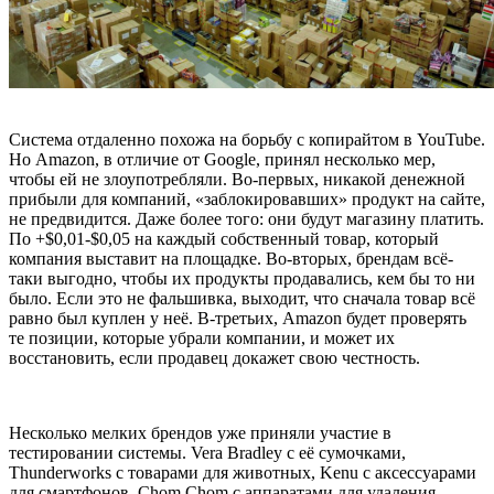
Система отдаленно похожа на борьбу с копирайтом в YouTube.
Но Amazon, в отличие от Google, принял несколько мер,
чтобы ей не злоупотребляли. Во-первых, никакой денежной
прибыли для компаний, «заблокировавших» продукт на сайте,
не предвидится. Даже более того: они будут магазину платить.
По +$0,01-$0,05 на каждый собственный товар, который
компания выставит на площадке. Во-вторых, брендам всё-
таки выгодно, чтобы их продукты продавались, кем бы то ни
было. Если это не фальшивка, выходит, что сначала товар всё
равно был куплен у неё. В-третьих, Amazon будет проверять
те позиции, которые убрали компании, и может их
восстановить, если продавец докажет свою честность.
Несколько мелких брендов уже приняли участие в
тестировании системы. Vera Bradley с её сумочками,
Thunderworks с товарами для животных, Kenu с аксессуарами
для смартфонов, Chom Chom c аппаратами для удаления