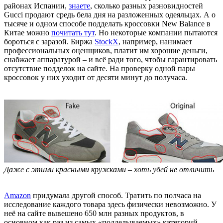
районах Испании,
знаете
, сколько разных разновидностей
Gucci продают средь бела дня на разложенных одеяльцах. А о
тысяче и одном способе подделать кроссовки New Balance в
Китае можно
почитать тут
. Но некоторые компании пытаются
бороться с заразой. Биржа
StockX
, например, нанимает
профессиональных оценщиков, платит им хорошие деньги,
снабжает аппаратурой – и всё ради того, чтобы гарантировать
отсутствие подделок на сайте. На проверку одной пары
кроссовок у них уходит от десяти минут до получаса.
Даже с этими красными кружками – хоть убей не отличить
Amazon
придумала другой способ. Тратить по полчаса на
исследование каждого товара здесь физически невозможно. У
неё на сайте вывешено 650 млн разных продуктов, в
основном как раз из самых «подделываемых» категорий