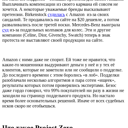
Выплачивать компенсации из своего кармана ей совсем не
хочется. А некоторые уважаемые бренды высказывают
претензии. Birkenstock
судилась
с Amazon из-за своих
сандалий. Те продавались на сайте на $20 дешевле, а потом
разваливались после третей носки. Mercedes-Benz выиграла
суд
из-за поддельных колпаков для колес. Эти и другие
компании (Celine, Dior, Givenchy, Swatch) теперь в знак
протеста не выставляют своей продукции на сайте.
Amazon с ними даже не спорит. Ей тоже не нравится, что
какие-то мошенники выдуривают деньги у неё и у тех её
клиентов, которые не заметили или не сообщили о подделке.
До последнего времени с этим боролись «в лоб». Подделки
разоблачали несколько алгоритмов и пара сотен «ищеек»,
результаты которых потом проверялись экспертами. Безос
даже гордо говорил, что 99% покупателей ни разу в жизни не
заходили на страницу поддельного продукта. Но настало
время более основательных решений. Иначе от всех судебных
исков скоро не отобьешься.
Что такое Project Zero