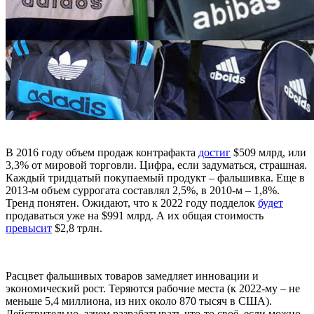
В 2016 году объем продаж контрафакта
достиг
$509 млрд, или
3,3% от мировой торговли. Цифра, если задуматься, страшная.
Каждый тридцатый покупаемый продукт – фальшивка. Еще в
2013-м объем суррогата составлял 2,5%, в 2010-м – 1,8%.
Тренд понятен. Ожидают, что к 2022 году подделок
будет
продаваться уже на $991 млрд. А их общая стоимость
превысит
$2,8 трлн.
Расцвет фальшивых товаров замедляет инновации и
экономический рост. Теряются рабочие места (к 2022-му – не
меньше 5,4 миллиона, из них около 870 тысяч в США).
Действительно, зачем разрабатывать что-то своё, если можно