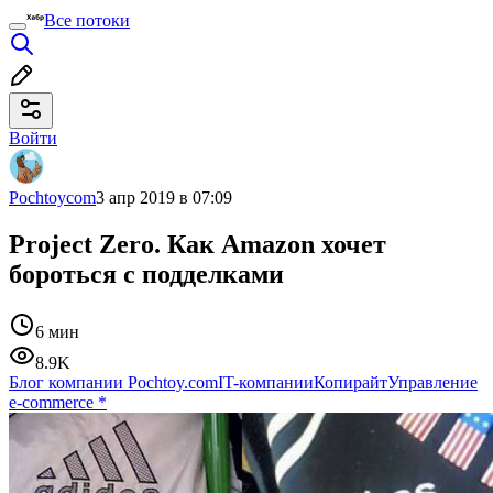
Все потоки
Войти
Pochtoycom
3 апр 2019 в 07:09
Project Zero. Как Amazon хочет
бороться с подделками
6 мин
8.9K
Блог компании Pochtoy.com
IT-компании
Копирайт
Управление
e-commerce
*