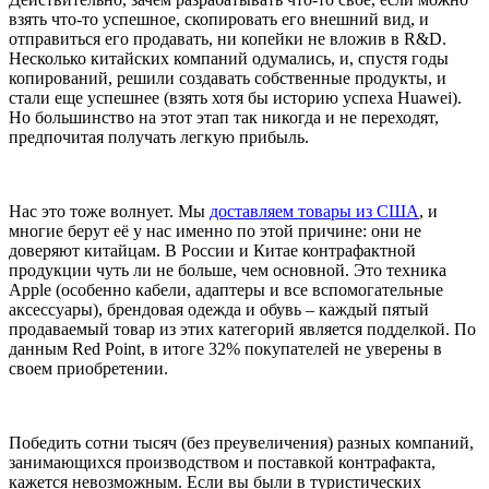
взять что-то успешное, скопировать его внешний вид, и
отправиться его продавать, ни копейки не вложив в R&D.
Несколько китайских компаний одумались, и, спустя годы
копирований, решили создавать собственные продукты, и
стали еще успешнее (взять хотя бы историю успеха Huawei).
Но большинство на этот этап так никогда и не переходят,
предпочитая получать легкую прибыль.
Нас это тоже волнует. Мы
доставляем товары из США
, и
многие берут её у нас именно по этой причине: они не
доверяют китайцам. В России и Китае контрафактной
продукции чуть ли не больше, чем основной. Это техника
Apple (особенно кабели, адаптеры и все вспомогательные
аксессуары), брендовая одежда и обувь – каждый пятый
продаваемый товар из этих категорий является подделкой. По
данным Red Point, в итоге 32% покупателей не уверены в
своем приобретении.
Победить сотни тысяч (без преувеличения) разных компаний,
занимающихся производством и поставкой контрафакта,
кажется невозможным. Если вы были в туристических