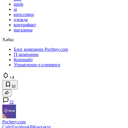
Теги:
amazon
pochtoy
подделки
nike
apple
ai
кроссовки
одежда
контрафакт
магазины
Хабы:
Блог компании Pochtoy.com
IT-компании
Копирайт