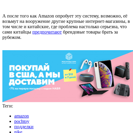
Какой айфон настоящий?
Чтобы как-то с этим бороться, раньше Amazon заключал
эксклюзивные договора о партнерстве с топ-брендами. Так у
них на сайте появились отдельные странички с всей
фирменной продукцией
Disney
, Hugo Boss, Louis Vuitton,
Nike
,
а недавно и
Apple
. Теперь эти кульбиты больше не нужны.
Все мнящие себя важными бренды будут просто сами
курировать контент, так что барьеров для них больше не
остается.
А после того как Amazon опробует эту систему, возможно, её
возьмут на вооружение другие крупные интернет-магазины, в
том числе и китайские, где проблема настолько серьезна, что
сами китайцы
предпочитают
брендовые товары брать за
рубежом.