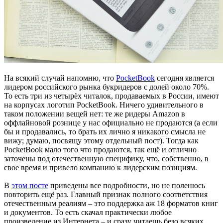
На всякий случай напомню, что
PocketBook
сегодня является
лидером российского рынка букридеров с долей около 70%.
То есть три из четырёх читалок, продаваемых в России, имеют
на корпусах логотип PocketBook. Ничего удивительного в
таком положении вещей нет: те же ридеры Amazon в
оффлайновой рознице у нас официально не продаются (а если
бы и продавались, то брать их лично я никакого смысла не
вижу; думаю, посвящу этому отдельный пост). Тогда как
PocketBook мало того что продаются, так ещё и отлично
заточены под отечественную специфику, что, собственно, в
свое время и привело компанию к лидерским позициям.
В
этом посте
приведены все подробности, но не поленюсь
повторить ещё раз. Главный признак полного соответствия
отечественным реалиям – это поддержка аж 18 форматов книг
и документов. То есть скачал практически любое
произведение из Интернета – и сразу читаешь безо всяких