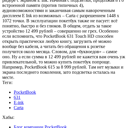
ридере с экраном E Ink. Начиная с подсветки, продолжая 8 Гб
встроенной памяти (против типичных 4),
аудиовозможностями и заканчивая самым навороченным
дисплеем E Ink из возможных – Carta с разрешением 1448 х
1072 точки. В эксплуатации покетбук также не пасует: всё
понятно, быстро и без глюков. В общем, отдать за такое
устройство 12 499 рублей – совершенно не грех. Особенно
если вспомнить, что PocketBook 631 Touch HD способен
открыть практически любую книгу, загрузить её можно
вообще без кабеля, а читать без обращения к розетке
получится около месяца. Словом, для «буквоедов» – самое
оно. Ну а если сумма в 12 499 рублей не кажется вам очень уж
привлекательной, то можно купить покетбук попроще.
Например, PocketBook 615 за 8 999 рублей. Там нет музыки и
экрана последнего поколения, зато подсветка осталась на
месте.
Теги:
PocketBook
631
E-ink
Carta
Хабы:
Блог компании PocketBook