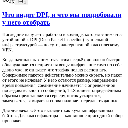
4K
1
Что видит DPI, и что мы попробовали
у него отобрать
Последние пару лет я работаю в команде, которая занимается
устойчивой к DPI (Deep Packet Inspection) туннельной
инфраструктурой — по сути, альтернативой классическому
VPN.
Когда начинаешь заниматься этим всерьёз, довольно быстро
обнаруживается неприятная вещь: шифрование само по себе
давно уже не означает, что трафик нельзя распознать.
Содержимое пакетов действительно можно скрыть, но пакет
от этого не исчезает. У него остаются размер, направление,
время появления; соединение начинается с определённой
последовательности сообщений, TLS-клиент определённым
образом представляется серверу, поток ускоряется,
замедляется, замирает и снова начинает передавать данные.
Для человека всё это выглядит как куча зашифрованных
байтов. Для классификатора — как вполне пригодный набор
признаков.