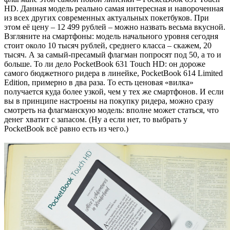
HD. Данная модель реально самая интересная и навороченная
из всех других современных актуальных покетбуков. При
этом её цену – 12 499 рублей – можно назвать весьма вкусной.
Взгляните на смартфоны: модель начального уровня сегодня
стоит около 10 тысяч рублей, среднего класса – скажем, 20
тысяч. А за самый-пресамый флагман попросят под 50, а то и
больше. То ли дело PocketBook 631 Touch HD: он дороже
самого бюджетного ридера в линейке, PocketBook 614 Limited
Edition, примерно в два раза. То есть ценовая «вилка»
получается куда более узкой, чем у тех же смартфонов. И если
вы в принципе настроены на покупку ридера, можно сразу
смотреть на флагманскую модель: вполне может статься, что
денег хватит с запасом. (Ну а если нет, то выбрать у
PocketBook всё равно есть из чего.)