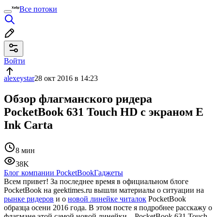
Все потоки
Войти
alexeystar
28 окт 2016 в 14:23
Обзор флагманского ридера
PocketBook 631 Touch HD с экраном E
Ink Carta
8 мин
38K
Блог компании PocketBook
Гаджеты
Всем привет! За последнее время в официальном блоге
PocketBook на geektimes.ru вышли материалы о ситуации на
рынке ридеров
и о
новой линейке читалок
PocketBook
образца осени 2016 года. В этом посте я подробнее расскажу о
флагмане этой самой новой линейки – PocketBook 631 Touch