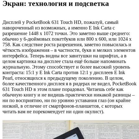
Экран: технология и подсветка
Дисплей у PocketBook 631 Touch HD, пожалуй, самый
навороченный из возможных, а именно E Ink Carta с
разрешение 1448 х 1072 точки. Это заметно выше среднего:
обычно у 6-дюймовых покетбуков или 800 х 600, или 1024 х
758. Как следствие роста разрешения, заметно повысилась и
чёткость изображения – в частности, букв и мелких элементов
интерфейса. Теперь видны все завитушки на шрифтах, а в
целом картинка на дисплее стала ещё больше напоминать
журнальную. Этому способствует и более высокий уровень
контраста: 15:1 у E Ink Carta против 12:1 у дисплеев E Ink
Pearl, относящихся к предыдущему поколению. В целом,
более качественного дисплея я в ридерах не видел, PocketBook
631 Touch HD в этом плане порадовал. Читаешь себе как
обычную книгу и не видишь практически никакой разницы –
ни по восприятию, ни по уровню уставания глаз (он крайне
низкий, в отличие от смартфонов-планшетов, с которых
читать вам не порекомендует ни один окулист).