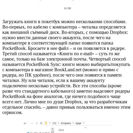
Загружать книги в покетбук можно несколькими способами.
Во-первых, по кабелю с компьютера – читалка определяется
как внешний съёмный диск. Во-вторых, с помощью Dropbox:
нужно ввести данные своего аккаунта, после чего на
компьютере в соответствующей папке появится папка
PocketBook. Бросаете в нее файл – и он появляется в ридере.
Третий способ называется «Книги по e-mail» – суть то же
самое, только на базе электронной почты. Четвертый способ
называется PocketBook Sync: книги можно выбирать/покупать
с компьютера в магазине BookLand.net (можно и прямо с
ридера, но ПК удобнее), после чего они появятся в памяти
читалки. Ну или читалок, если к вашему аккаунту
подключено несколько устройств. Все эти способы (кроме
разве что стандартного кабельного) заметно выделяют ридеры
PocketBook на фоне аналогов, где ничего подобного чаще
всего нет. Лично мне по душе Dropbox, за что разработчикам
отдельное спасибо, – давно привык пользоваться именно этим
сервисом.