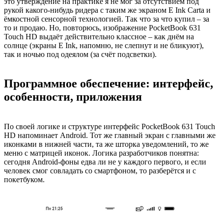
это утверждение на практике я не мог за отсутствием под
рукой какого-нибудь ридера с таким же экраном E Ink Carta и
ёмкостной сенсорной технологией. Так что за что купил – за
то и продаю. Но, повторюсь, изображение PocketBook 631
Touch HD выдаёт действительно классное – как днём на
солнце (экраны E Ink, напомню, не слепнут и не бликуют),
так и ночью под одеялом (за счёт подсветки).
Программное обеспечение: интерфейс,
особенности, приложения
По своей логике и структуре интерфейс PocketBook 631 Touch
HD напоминает Android. Тот же главный экран с главными же
иконками в нижней части, та же шторка уведомлений, то же
меню с матрицей иконок. Логика разработчиков понятна:
сегодня Android-фоны едва ли не у каждого первого, и если
человек смог совладать со смартфоном, то разберётся и с
покетбуком.