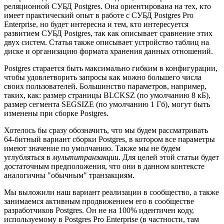
реляционной СУБД Postgres. Она ориентирована на тех, кто
имеет практический опыт в работе с СУБД Postgres Pro
Enterprise, но будет интересна и тем, кто интересуется
развитием СУБД Postgres, так как описывает сравнение этих
двух систем. Статья также описывает устройство таблиц на
диске и организацию формата хранения данных отношений.
Postgres старается быть максимально гибким в конфигурации,
чтобы удовлетворить запросы как можно большего числа
своих пользователей. Большинство параметров, например,
таких, как: размер страницы BLCKSZ (по умолчанию 8 кБ),
размер сегмента SEGSIZE (по умолчанию 1 Гб), могут быть
изменены при сборке Postgres.
Хотелось бы сразу обозначить, что мы будем рассматривать
64-битный вариант сборки Postgres, в котором все параметры
имеют значение по умолчанию. Также мы не будем
углубляться в
мультитранзакции
. Для целей этой статьи будет
достаточным предположения, что они в данном контексте
аналогичны "обычным" транзакциям.
Мы выложили наш вариант реализации в сообщество, а также
занимаемся активным продвижением его в сообществе
разработчиков Postgres. Он не на 100% идентичен коду,
используемому в Postgres Pro Enterprise (в частности, там