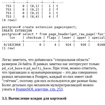
------+------+-------+-----+-----

  753 |    0 | (0,1) |   1 | t

  753 |    0 | (0,2) |   2 | f

  753 |    0 | (0,3) |   3 | t

  753 |    0 | (0,4) |   4 | f

(4 rows)

postgres=# create extension pageinspect;

CREATE EXTENSION

postgres=# select * from page_header(get_raw_page('foo'
    lsn    | checksum | flags | lower | upper | special
-----------+----------+-------+-------+-------+--------
 0/182C868 |        0 |     4 |   924 |   936 |    8168
(1 row)
Легко заметить, что добавилась "специальная область"
размером 24 байта. В рамках заметки нас интересуют только
и
При этом, можно отметить,
pd_xid_base
pd_multi_base.
что транзакции и
мультитранзакции
– это два совершенно
разных механизма в Postgres, каждый из них имеет свой
"счётчик", поэтому для них используются две разные базы.
Более детально про механизм мультритранзакций можно
узнать в
PostgreSQL изнутри, стр. 253
.
3.3. Вычисление ксидов для кортежей