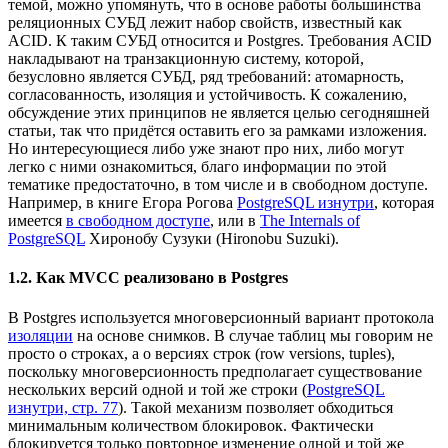
темой, можно упомянуть, что в основе работы большинства
реляционных СУБД лежит набор свойств, известный как
ACID. К таким СУБД относится и Postgres. Требования ACID
накладывают на транзакционную систему, которой,
безусловно является СУБД, ряд требований: атомарность,
согласованность, изоляция и устойчивость. К сожалению,
обсуждение этих принципов не является целью сегодняшней
статьи, так что придётся оставить его за рамками изложения.
Но интересующиеся либо уже знают про них, либо могут
легко с ними ознакомиться, благо информации по этой
тематике предостаточно, в том числе и в свободном доступе.
Например, в книге Егора Рогова
PostgreSQL изнутри
, которая
имеется
в свободном доступе
, или в
The Internals of
PostgreSQL
Хиронобу Сузуки (Hironobu Suzuki).
1.2. Как MVCC реализовано в Postgres
В Postgres используется многоверсионный вариант протокола
изоляции
на основе снимков. В случае таблиц мы говорим не
просто о строках, а о версиях строк (row versions, tuples),
поскольку многоверсионность предполагает существование
нескольких версий одной и той же строки (
PostgreSQL
изнутри, стр. 77
). Такой механизм позволяет обходиться
минимальным количеством блокировок. Фактически
блокируется только повторное изменение одной и той же