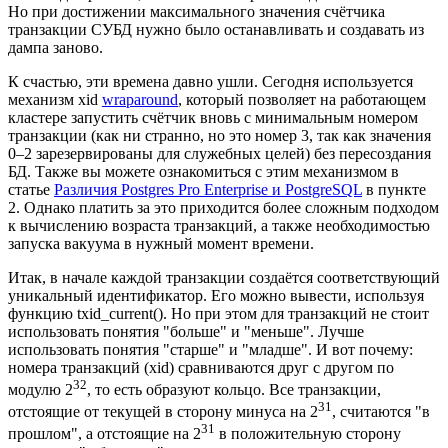
Но при достижении максимального значения счётчика
транзакции СУБД нужно было останавливать и создавать из
дампа заново.
К счастью, эти времена давно ушли. Сегодня используется
механизм xid
wraparound
, который позволяет на работающем
кластере запустить счётчик вновь с минимальным номером
транзакции (как ни странно, но это номер 3, так как значения
0–2 зарезервированы для служебных целей) без пересоздания
БД. Также вы можете ознакомиться с этим механизмом в
статье
Различия Postgres Pro Enterprise и PostgreSQL
в пункте
2. Однако платить за это приходится более сложным подходом
к вычислению возраста транзакций, а также необходимостью
запуска вакуума в нужный момент времени.
Итак, в начале каждой транзакции создаётся соответствующий
уникальный идентификатор. Его можно вывести, используя
функцию txid_current(). Но при этом для транзакций не стоит
использовать понятия "больше" и "меньше". Лучше
использовать понятия "старше" и "младше". И вот почему:
номера транзакций (xid) сравниваются друг с другом по
32
модулю 2
, то есть образуют кольцо. Все транзакции,
31
отстоящие от текущей в сторону минуса на 2
, считаются "в
31
прошлом", а отстоящие на 2
в положительную сторону