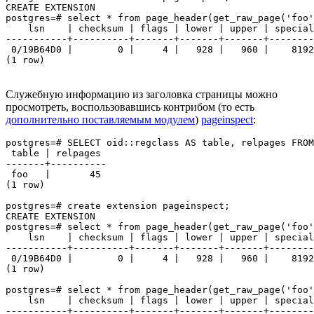
CREATE EXTENSION

postgres=# select * from page_header(get_raw_page('foo'
    lsn    | checksum | flags | lower | upper | special
-----------+----------+-------+-------+-------+--------
 0/19B64D0 |        0 |     4 |   928 |   960 |    8192
(1 row)
Служебную информацию из заголовка страницы можно
просмотреть, воспользовавшись контрибом (то есть
дополнительно поставляемым модулем
)
pageinspect
:
postgres=# SELECT oid::regclass AS table, relpages FROM
 table | relpages

-------+----------

 foo   |       45

(1 row)

postgres=# create extension pageinspect;

CREATE EXTENSION

postgres=# select * from page_header(get_raw_page('foo'
    lsn    | checksum | flags | lower | upper | special
-----------+----------+-------+-------+-------+--------
 0/19B64D0 |        0 |     4 |   928 |   960 |    8192
(1 row)

postgres=# select * from page_header(get_raw_page('foo'
    lsn    | checksum | flags | lower | upper | special
-----------+----------+-------+-------+-------+--------