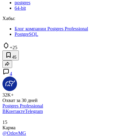
postgres
64-bit
Хабы:
Блог компании Postgres Professional
PostgreSQL
+25
45
4
32K+
Охват за 30 дней
Postgres Professional
ВКонтакте
Telegram
15
Карма
@OrlovMG