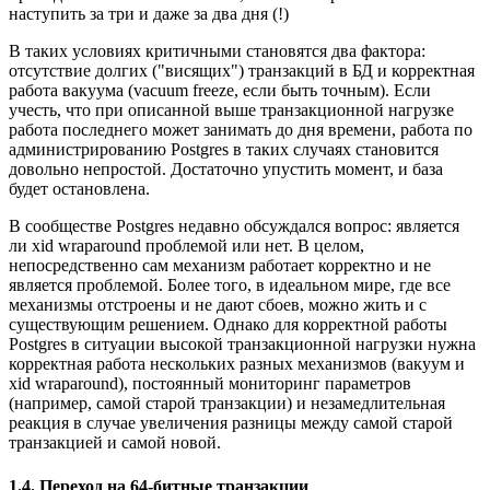
наступить за три и даже за два дня (!)
В таких условиях критичными становятся два фактора:
отсутствие долгих ("висящих") транзакций в БД и корректная
работа вакуума (vacuum freeze, если быть точным). Если
учесть, что при описанной выше транзакционной нагрузке
работа последнего может занимать до дня времени, работа по
администрированию Postgres в таких случаях становится
довольно непростой. Достаточно упустить момент, и база
будет остановлена.
В сообществе Postgres недавно обсуждался вопрос: является
ли xid wraparound проблемой или нет. В целом,
непосредственно сам механизм работает корректно и не
является проблемой. Более того, в идеальном мире, где все
механизмы отстроены и не дают сбоев, можно жить и с
существующим решением. Однако для корректной работы
Postgres в ситуации высокой транзакционной нагрузки нужна
корректная работа нескольких разных механизмов (вакуум и
xid wraparound), постоянный мониторинг параметров
(например, самой старой транзакции) и незамедлительная
реакция в случае увеличения разницы между самой старой
транзакцией и самой новой.
1.4. Переход на 64-битные транзакции