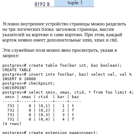
Условно внутреннее устройство страницы можно разделить
на три логических блока: заголовок страницы, массив
указателей на кортежи и сами кортежи. При этом, каждый
кортеж неявно имеет дополнительные xmin, xmax и ctid.
Эти служебные поля можно явно просмотреть, указав в
запросе:
postgres=# create table foo(bar int, baz boolean);

CREATE TABLE

postgres=# insert into foo(bar, baz) select val, val % 
INSERT 0 10000

postgres=# checkpoint;

CHECKPOINT

postgres=# select xmin, xmax, ctid, * from foo limit 4;

 xmin | xmax | ctid  | bar | baz

------+------+-------+-----+-----

  731 |    0 | (0,1) |   1 | t

  731 |    0 | (0,2) |   2 | f

  731 |    0 | (0,3) |   3 | t

  731 |    0 | (0,4) |   4 | f

(4 rows)

postgres=# create extension pageinspect;
