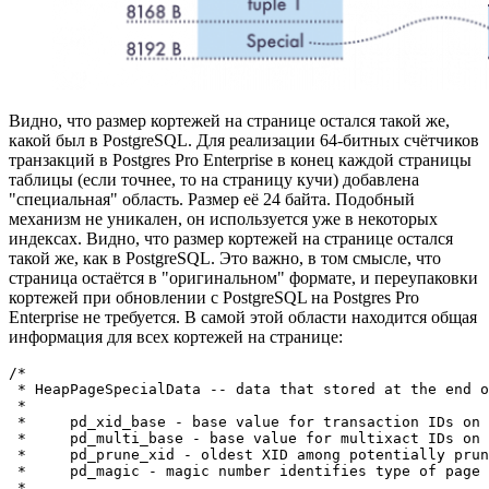
Видно, что размер кортежей на странице остался такой же,
какой был в PostgreSQL. Для реализации 64-битных счётчиков
транзакций в Postgres Pro Enterprise в конец каждой страницы
таблицы (если точнее, то на страницу кучи) добавлена
"специальная" область. Размер её 24 байта. Подобный
механизм не уникален, он используется уже в некоторых
индексах. Видно, что размер кортежей на странице остался
такой же, как в PostgreSQL. Это важно, в том смысле, что
страница остаётся в "оригинальном" формате, и переупаковки
кортежей при обновлении с PostgreSQL на Postgres Pro
Enterprise не требуется. В самой этой области находится общая
информация для всех кортежей на странице:
/*

 * HeapPageSpecialData -- data that stored at the end o
 *

 *     pd_xid_base - base value for transaction IDs on 
 *     pd_multi_base - base value for multixact IDs on 
 *     pd_prune_xid - oldest XID among potentially prun
 *     pd_magic - magic number identifies type of page

 *
