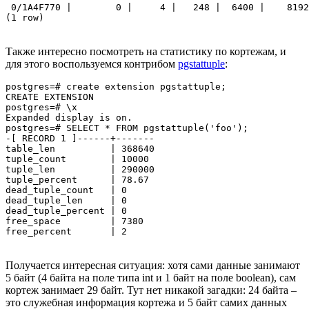
 0/1A4F770 |        0 |     4 |   248 |  6400 |    8192
(1 row)
Также интересно посмотреть на статистику по кортежам, и
для этого воспользуемся контрибом
pgstattuple
:
postgres=# create extension pgstattuple;

CREATE EXTENSION

postgres=# \x

Expanded display is on.

postgres=# SELECT * FROM pgstattuple('foo');

-[ RECORD 1 ]------+-------

table_len          | 368640

tuple_count        | 10000

tuple_len          | 290000

tuple_percent      | 78.67

dead_tuple_count   | 0

dead_tuple_len     | 0

dead_tuple_percent | 0

free_space         | 7380

free_percent       | 2
Получается интересная ситуация: хотя сами данные занимают
5 байт (4 байта на поле типа int и 1 байт на поле boolean), сам
кортеж занимает 29 байт. Тут нет никакой загадки: 24 байта –
это служебная информация кортежа и 5 байт самих данных