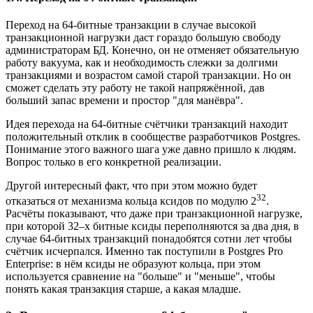
Переход на 64-битные транзакции в случае высокой
транзакционной нагрузки даст гораздо большую свободу
администраторам БД. Конечно, он не отменяет обязательную
работу вакуума, как и необходимость слежки за долгими
транзакциями и возрастом самой старой транзакции. Но он
сможет сделать эту работу не такой напряжённой, дав
больший запас времени и простор "для манёвра".
Идея перехода на 64-битные счётчики транзакций находит
положительный отклик в сообществе разработчиков Postgres.
Понимание этого важного шага уже давно пришло к людям.
Вопрос только в его конкретной реализации.
Другой интересный факт, что при этом можно будет
32
отказаться от механизма кольца ксидов по модулю 2
.
Расчёты показывают, что даже при транзакционной нагрузке,
при которой 32–х битные ксиды переполняются за два дня, в
случае 64-битных транзакций понадобятся сотни лет чтобы
счётчик исчерпался. Именно так поступили в Postgres Pro
Enterprise: в нём ксиды не образуют кольца, при этом
используется сравнение на "больше" и "меньше", чтобы
понять какая транзакция старше, а какая младше.