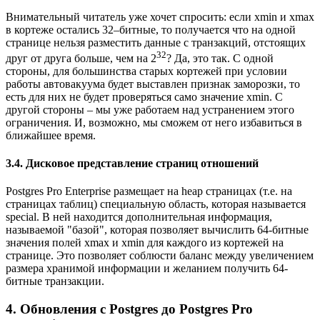
Внимательный читатель уже хочет спросить: если xmin и xmax
в кортеже остались 32–битные, то получается что на одной
странице нельзя разместить данные с транзакций, отстоящих
32
друг от друга больше, чем на 2
? Да, это так. С одной
стороны, для большинства старых кортежей при условии
работы автовакуума будет выставлен признак заморозки, то
есть для них не будет проверяться само значение xmin. С
другой стороны – мы уже работаем над устранением этого
ограничения. И, возможно, мы сможем от него избавиться в
ближайшее время.
3.4. Дисковое представление страниц отношений
Postgres Pro Enterprise размещает на heap страницах (т.е. на
страницах таблиц) специальную область, которая называется
special. В ней находится дополнительная информация,
называемой "базой", которая позволяет вычислить 64-битные
значения полей xmax и xmin для каждого из кортежей на
странице. Это позволяет соблюсти баланс между увеличением
размера хранимой информации и желанием получить 64-
битные транзакции.
4. Обновления с Postgres до Postgres Pro