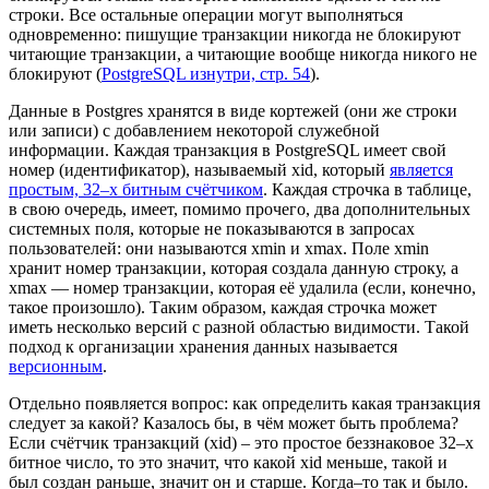
строки. Все остальные операции могут выполняться
одновременно: пишущие транзакции никогда не блокируют
читающие транзакции, а читающие вообще никогда никого не
блокируют (
PostgreSQL изнутри, стр. 54
).
Данные в Postgres хранятся в виде кортежей (они же строки
или записи) с добавлением некоторой служебной
информации. Каждая транзакция в PostgreSQL имеет свой
номер (идентификатор), называемый xid, который
является
простым, 32–х битным счётчиком
. Каждая строчка в таблице,
в свою очередь, имеет, помимо прочего, два дополнительных
системных поля, которые не показываются в запросах
пользователей: они называются xmin и xmax. Поле xmin
хранит номер транзакции, которая создала данную строку, а
xmax — номер транзакции, которая её удалила (если, конечно,
такое произошло). Таким образом, каждая строчка может
иметь несколько версий с разной областью видимости. Такой
подход к организации хранения данных называется
версионным
.
Отдельно появляется вопрос: как определить какая транзакция
следует за какой? Казалось бы, в чём может быть проблема?
Если счётчик транзакций (xid) – это простое беззнаковое 32–х
битное число, то это значит, что какой xid меньше, такой и
был создан раньше, значит он и старше. Когда–то так и было.