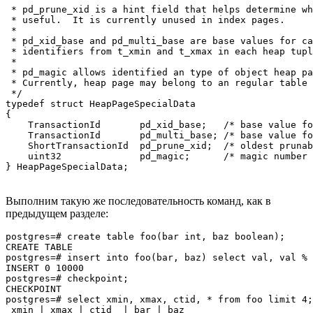
 * pd_prune_xid is a hint field that helps determine wh
 * useful.  It is currently unused in index pages.

 *

 * pd_xid_base and pd_multi_base are base values for ca
 * identifiers from t_xmin and t_xmax in each heap tupl
 *

 * pd_magic allows identified an type of object heap pa
 * Currently, heap page may belong to an regular table 
 */

typedef struct HeapPageSpecialData

{

    TransactionId       pd_xid_base;   /* base value fo
    TransactionId       pd_multi_base; /* base value fo
    ShortTransactionId  pd_prune_xid;  /* oldest prunab
    uint32              pd_magic;      /* magic number 
} HeapPageSpecialData;
Выполним такую же последовательность команд, как в
предыдущем разделе:
postgres=# create table foo(bar int, baz boolean);

CREATE TABLE

postgres=# insert into foo(bar, baz) select val, val % 
INSERT 0 10000

postgres=# checkpoint;

CHECKPOINT

postgres=# select xmin, xmax, ctid, * from foo limit 4;

 xmin | xmax | ctid  | bar | baz
