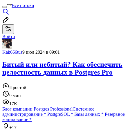
Все потоки
Войти
Kak666tus
9 июл 2024 в 09:01
Битый или небитый? Как обеспечить
целостность данных в Postgres Pro
Простой
9 мин
17K
Блог компании Postgres Professional
Системное
администрирование
*
PostgreSQL
*
Базы данных
*
Резервное
копирование
*
+17