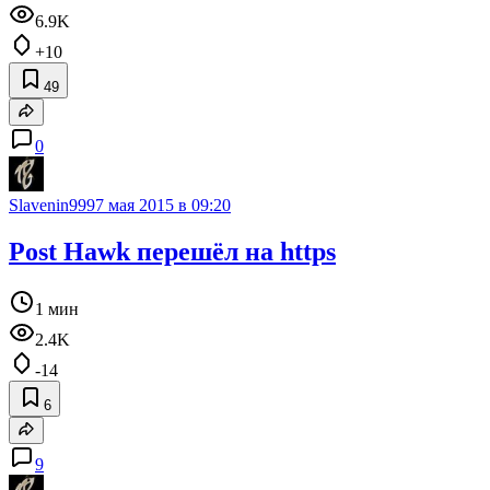
6.9K
+10
49
0
Slavenin999
7 мая 2015 в 09:20
Post Hawk перешёл на https
1 мин
2.4K
-14
6
9