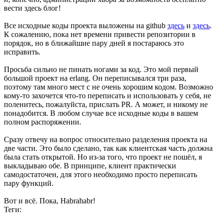
вести здесь блог!
Все исходные коды проекта выложены на github
здесь
и
здесь
.
К сожалению, пока нет времени привести репозитории в
порядок, но в ближайшие пару дней я постараюсь это
исправить.
Просьба сильно не пинать ногами за код. Это мой первый
большой проект на erlang. Он переписывался три раза,
поэтому там много мест с не очень хорошим кодом. Возможно
кому-то захочется что-то переписать и использовать у себя, не
поленитесь, пожалуйста, прислать PR. А может, и никому не
понадобится. В любом случае все исходные коды в вашем
полном распоряжении.
Сразу отвечу на вопрос относительно разделения проекта на
две части. Это было сделано, так как клиентская часть должна
была стать открытой. Но из-за того, что проект не пошёл, я
выкладываю обе. В принципе, клиент практически
самодостаточен, для этого необходимо просто переписать
пару функций.
Вот и всё. Пока, Habrahabr!
Теги: