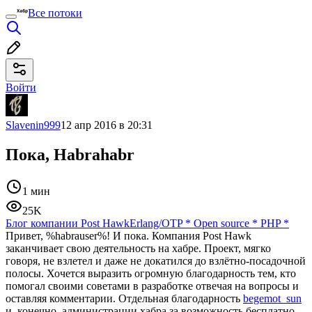
Все потоки
Войти
Slavenin999
12 апр 2016 в 20:31
Пока, Habrahabr
1 мин
25K
Блог компании Post Hawk
Erlang/OTP
*
Open source
*
PHP
*
Привет, %habrauser%! И пока.
Компания Post Hawk
заканчивает свою деятельность на хабре. Проект, мягко
говоря, не взлетел и даже не докатился до взлётно-посадочной
полосы. Хочется выразить огромную благодарность тем, кто
помогал своими советами в разработке отвечая на вопросы и
оставляя комментарии. Отдельная благодарность
begemot_sun
и, конечно, администрации хабра за возможность бесплатно