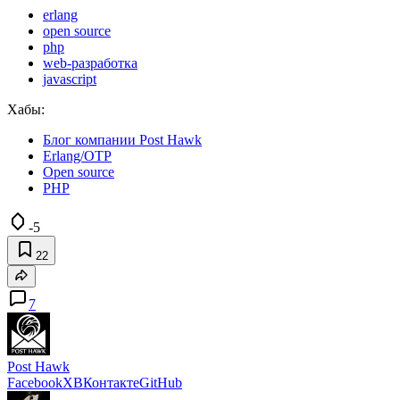
erlang
open source
php
web-разработка
javascript
Хабы:
Блог компании Post Hawk
Erlang/OTP
Open source
PHP
-5
22
7
Post Hawk
Facebook
X
ВКонтакте
GitHub