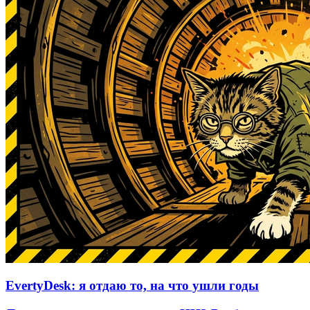
EvertyDesk: я отдаю то, на что ушли годы