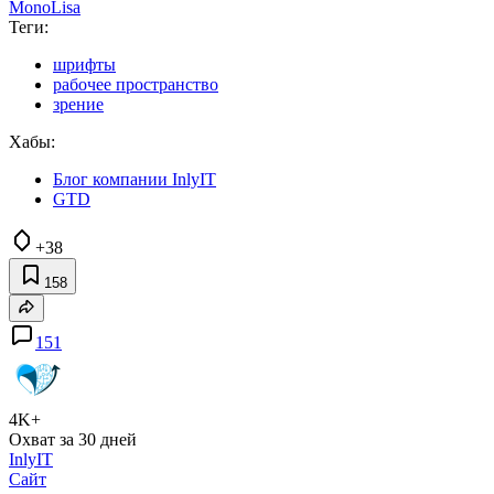
MonoLisa
Теги:
шрифты
рабочее пространство
зрение
Хабы:
Блог компании InlyIT
GTD
+38
158
151
4K+
Охват за 30 дней
InlyIT
Сайт