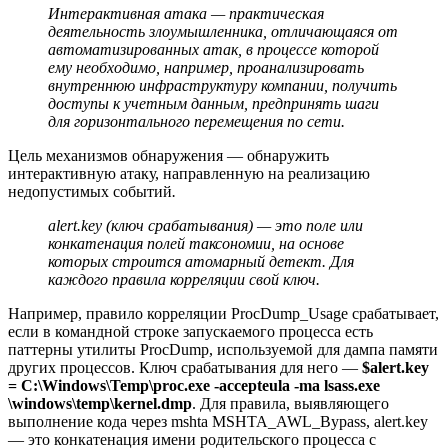
Интерактивная атака — практическая
деятельность злоумышленника, отличающаяся от
автоматизированных атак, в процессе которой
ему необходимо, например, проанализировать
внутреннюю инфраструктуру компании, получить
доступы к учетным данным, предпринять шаги
для горизонтального перемещения по сети.
Цель механизмов обнаружения — обнаружить
интерактивную атаку, направленную на реализацию
недопустимых событий
.
alert.key (ключ срабатывания) — это поле или
конкатенация полей таксономии, на основе
которых строится атомарный детект. Для
каждого правила корреляции свой ключ.
Например, правило корреляции ProcDump_Usage срабатывает,
если в командной строке запускаемого процесса есть
паттерны утилиты ProcDump, используемой для дампа памяти
других процессов. Ключ срабатывания для него —
$alert.key
= C:\Windows\Temp\proc.exe -accepteula -ma lsass.exe
\windows\temp\kernel.dmp
. Для правила, выявляющего
выполнение кода через mshta MSHTA_AWL_Bypass, alert.key
— это конкатенация имени родительского процесса с