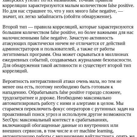
корреляции характеризуются малым количеством false positive.
Но для нас страшнее то, что у них много false negative, —
значит, их легко забайпасить (обойти обнаружение).
Второй тип — правила корреляций, которые характеризуются
большим количеством false positive, но более важными для нас
малочисленными false negative. Зачастую активность
атакующих практически ничем не отличается от действий
администраторов и пользователей, а также от работы
легитимных программ. Она может скрываться в миллионах
ежедневных событий, создаваемых журналами безопасности.
Для обнаружения такой активности и существует второй тип
корреляций.
Вероятность интерактивной атаки очень мала, но тем не
менее она есть, поэтому необходимо быть готовым к
нападению. Обрабатывать false positive гораздо сложнее,
трудозатратнее и дороже. Необходимо максимально
автоматизировать работу с ними и алертами в целом. Мы
стараемся переключить фокус операторов с рутинных задач на
проактивный поиск угроз и используем другие возможности
SecOps: максимальный контекст в срабатываниях,
включающий обогащенные данные из внутренних или
внешних сервисов, в том числе и от machine learning,
автоматизацию работы с механизмами вайтлистинга, опять же