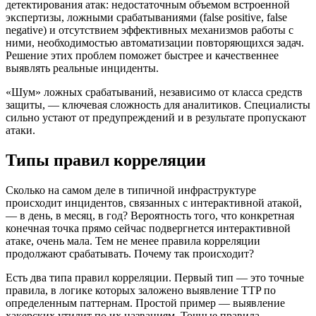
детектирования атак: недостаточным объемом встроенной
экспертизы, ложными срабатываниями (false positive, false
negative) и отсутствием эффективных механизмов работы с
ними, необходимостью автоматизации повторяющихся задач.
Решение этих проблем поможет быстрее и качественнее
выявлять реальные инциденты.
«Шум» ложных срабатываний, независимо от класса средств
защиты, — ключевая сложность для аналитиков. Специалисты
сильно устают от предупреждений и в результате пропускают
атаки.
Типы правил корреляции
Сколько на самом деле в типичной инфраструктуре
происходит инцидентов, связанных с интерактивной атакой,
— в день, в месяц, в год? Вероятность того, что конкретная
конечная точка прямо сейчас подвергнется интерактивной
атаке, очень мала. Тем не менее правила корреляции
продолжают срабатывать. Почему так происходит?
Есть два типа правил корреляции. Первый тип — это точные
правила, в логике которых заложено выявление TTP по
определенным паттернам. Простой пример — выявление
хакерских утилит по их названиям. Точные правила