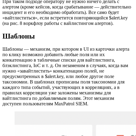
При таком подходе оператору не нужно ничего делать с
алертом (кроме кейсов, когда срабатывание — действительно
инцидент и его необходимо обработать). Все само будет
«вайтлиститься», если встретится повторяющийся $alert.key
(на рис. 8 воркфлоу работы с вайлистингом алертов).
Шаблоны
Шаблоны — механизм, при котором в UI из карточки алерта
по клику возможно добавить любые поля или их
конкатенацию в табличные списки для вайтлистинга,
блэклистинга, IoC и т. д. Он незаменим в случаях, когда вам
нужно «завайтлистить» конкатенацию полей, не
предусмотренных в $alert.key, или любое другое поле
таксономии. В шаблонах прописаны поля таксономии для
каждого типа событий, участвующих в корреляциях, а в
правилах корреляции уже заложены механизмы для
вайтлистинга по добавляемым полям. Этот механизм
доступен пользователям MaxPatrol SIEM.