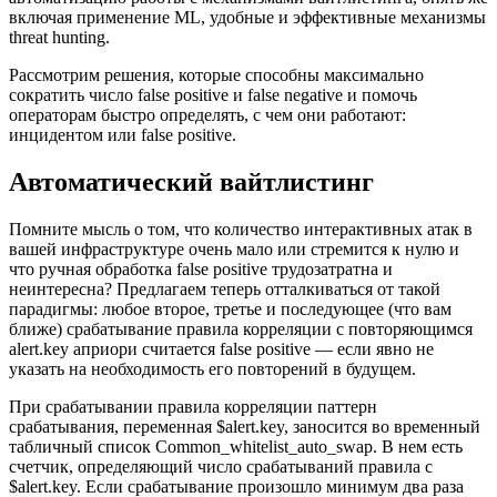
включая применение ML, удобные и эффективные механизмы
threat hunting.
Рассмотрим решения, которые способны максимально
сократить число false positive и false negative и помочь
операторам быстро определять, с чем они работают:
инцидентом или false positive.
Автоматический вайтлистинг
Помните мысль о том, что количество интерактивных атак в
вашей инфраструктуре очень мало или стремится к нулю и
что ручная обработка false positive трудозатратна и
неинтересна? Предлагаем теперь отталкиваться от такой
парадигмы: любое второе, третье и последующее (что вам
ближе) срабатывание правила корреляции с повторяющимся
alert.key априори считается false positive — если явно не
указать на необходимость его повторений в будущем.
При срабатывании правила корреляции паттерн
срабатывания, переменная $alert.key, заносится во временный
табличный список Common_whitelist_auto_swap. В нем есть
счетчик, определяющий число срабатываний правила с
$alert.key. Если срабатывание произошло минимум два раза