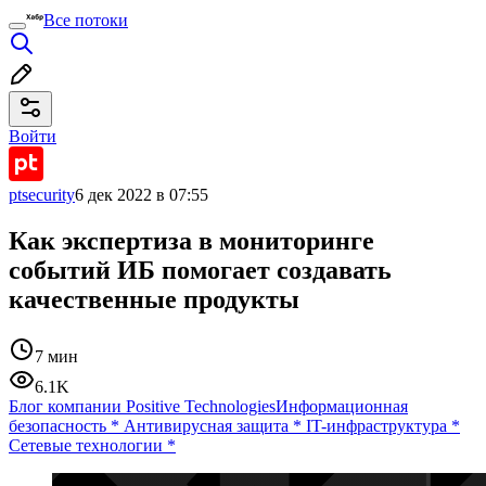
Все потоки
Войти
ptsecurity
6 дек 2022 в 07:55
Как экспертиза в мониторинге
событий ИБ помогает создавать
качественные продукты
7 мин
6.1K
Блог компании Positive Technologies
Информационная
безопасность
*
Антивирусная защита
*
IT-инфраструктура
*
Сетевые технологии
*