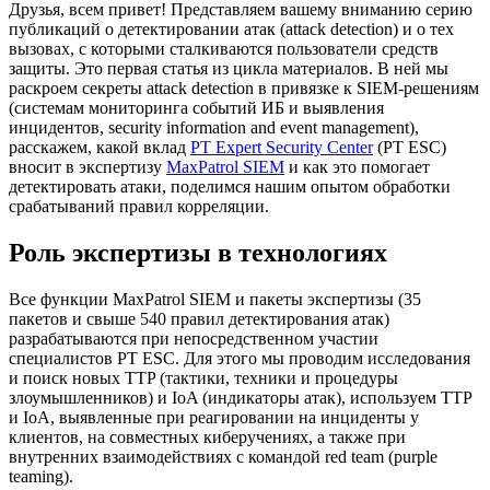
Друзья, всем привет! Представляем вашему вниманию серию
публикаций о детектировании атак (attack detection) и о тех
вызовах, c которыми сталкиваются пользователи средств
защиты. Это первая статья из цикла материалов. В ней мы
раскроем секреты attack detection в привязке к SIEM-решениям
(системам мониторинга событий ИБ и выявления
инцидентов, security information and event management),
расскажем, какой вклад
PT Expert Security Center
(PT ESC)
вносит в экспертизу
MaxPatrol SIEM
и как это помогает
детектировать атаки, поделимся нашим опытом обработки
срабатываний правил корреляции.
Роль экспертизы в технологиях
Все функции MaxPatrol SIEM и пакеты экспертизы (35
пакетов и свыше 540 правил детектирования атак)
разрабатываются при непосредственном участии
специалистов PT ESC. Для этого мы проводим исследования
и поиск новых TTP (тактики, техники и процедуры
злоумышленников) и IoA (индикаторы атак), используем TTP
и IoA, выявленные при реагировании на инциденты у
клиентов, на совместных киберучениях, а также при
внутренних взаимодействиях с командой red team (purple
teaming).