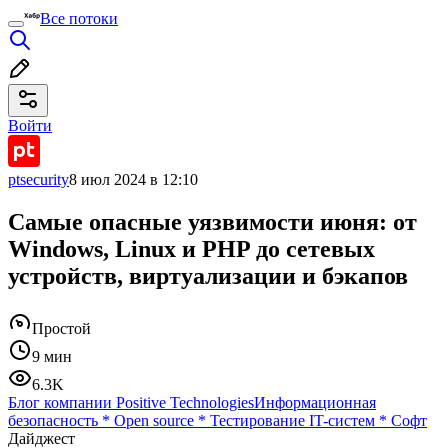
Все потоки
Войти
ptsecurity
8 июл 2024 в 12:10
Cамые опасные уязвимости июня: от
Windows, Linux и PHP до сетевых
устройств, виртуализации и бэкапов
Простой
9 мин
6.3K
Блог компании Positive Technologies
Информационная
безопасность
*
Open source
*
Тестирование IT-систем
*
Софт
Дайджест