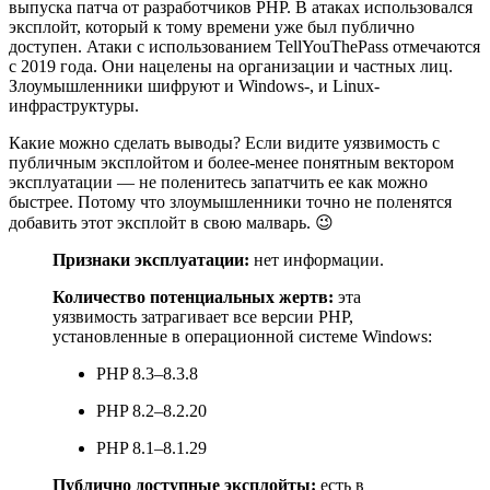
выпуска патча от разработчиков PHP. В атаках использовался
эксплойт, который к тому времени уже был публично
доступен. Атаки с использованием TellYouThePass отмечаются
с 2019 года. Они нацелены на организации и частных лиц.
Злоумышленники шифруют и Windows-, и Linux-
инфраструктуры.
Какие можно сделать выводы? Если видите уязвимость с
публичным эксплойтом и более-менее понятным вектором
эксплуатации — не поленитесь запатчить ее как можно
быстрее. Потому что злоумышленники точно не поленятся
добавить этот эксплойт в свою малварь. 😉
Признаки эксплуатации:
нет информации.
Количество потенциальных жертв:
эта
уязвимость затрагивает все версии PHP,
установленные в операционной системе Windows:
PHP 8.3–8.3.8
PHP 8.2–8.2.20
PHP 8.1–8.1.29
Публично доступные эксплойты:
есть в