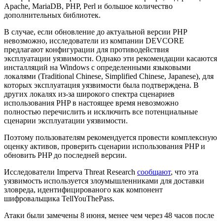
Apache, MariaDB, PHP, Perl и большое количество
дополнительных библиотек.
В случае, если обновление до актуальной версии PHP
невозможно, исследователи из компании DEVCORE
предлагают конфигурации для противодействия
эксплуатации уязвимости. Однако эти рекомендации касаются
инсталляций на Windows с определенными языковыми
локалями (Traditional Chinese, Simplified Chinese, Japanese), для
которых эксплуатация уязвимости была подтверждена. В
других локалях из-за широкого спектра сценариев
использования PHP в настоящее время невозможно
полностью перечислить и исключить все потенциальные
сценарии эксплуатации уязвимости.
Поэтому пользователям рекомендуется провести комплексную
оценку активов, проверить сценарии использования PHP и
обновить PHP до последней версии.
Исследователи Imperva Threat Research
сообщают
, что эта
уязвимость используется злоумышленниками для доставки
зловреда, идентифицированого как компонент
шифровальщика TellYouThePass.
Атаки были замечены 8 июня, менее чем через 48 часов после