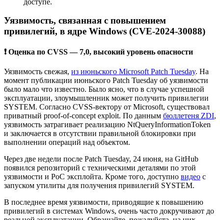
доступе.
Уязвимость, связанная с повышением
привилегий, в ядре Windows (CVE-2024-30088)
❗ Оценка по CVSS — 7,0, высокий уровень опасности
Уязвимость свежая,
из июньского Microsoft Patch Tuesday
. На
момент публикации июньского Patch Tuesday об уязвимости
было мало что известно. Было ясно, что в случае успешной
эксплуатации, злоумышленник может получить привилегии
SYSTEM. Согласно CVSS-вектору от Microsoft, существовал
приватный proof-of-concept exploit. По данным
бюллетеня ZDI
,
уязвимость затрагивает реализацию NtQueryInformationToken
и заключается в отсутствии правильной блокировки при
выполнении операций над объектом.
Через две недели после Patch Tuesday, 24 июня, на GitHub
появился репозиторий с техническими деталями по этой
уязвимости и PoC эксплойта. Кроме того, доступно
видео
с
запуском утилиты для получения привилегий SYSTEM.
В последнее время уязвимости, приводящие к повышению
привилегий в системах Windows, очень часто докручивают до
реальной эксплуатации. Обращайте, пожалуйста, на них