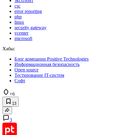
эксплойт
csc
error reporting
php
linux
security gateway
vcenter
microsoft
Хабы:
Блог компании Positive Technologies
Информационная безопасность
Open source
Тестирование IT-систем
Софт
+6
13
3