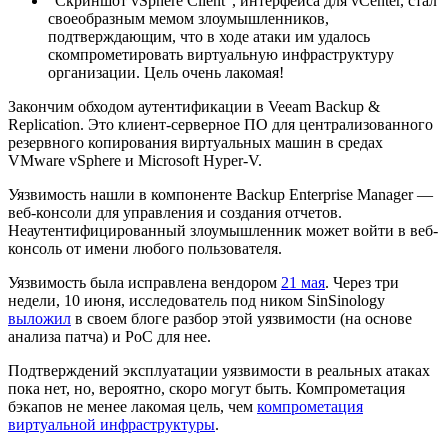
"Скриншот vSphere Client", интерфейса для vCenter, стал
своеобразным мемом злоумышленников,
подтверждающим, что в ходе атаки им удалось
скомпрометировать виртуальную инфраструктуру
организации. Цель очень лакомая!
Закончим обходом аутентификации в Veeam Backup &
Replication. Это клиент-серверное ПО для централизованного
резервного копирования виртуальных машин в средах
VMware vSphere и Microsoft Hyper-V.
Уязвимость нашли в компоненте Backup Enterprise Manager —
веб-консоли для управления и создания отчетов.
Неаутентифицированный злоумышленник может войти в веб-
консоль от имени любого пользователя.
Уязвимость была исправлена вендором
21 мая
. Через три
недели, 10 июня, исследователь под ником SinSinology
выложил
в своем блоге разбор этой уязвимости (на основе
анализа патча) и PoC для нее.
Подтверждений эксплуатации уязвимости в реальных атаках
пока нет, но, вероятно, скоро могут быть. Компрометация
бэкапов не менее лакомая цель, чем
компрометация
виртуальной инфраструктуры
.