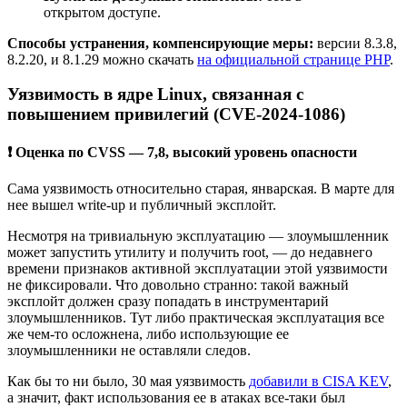
открытом доступе.
Способы устранения, компенсирующие меры:
версии 8.3.8,
8.2.20, и 8.1.29 можно скачать
на официальной странице PHP
.
Уязвимость в ядре Linux, связанная с
повышением привилегий (CVE-2024-1086)
❗ Оценка по CVSS — 7,8, высокий уровень опасности
Сама уязвимость относительно старая, январская. В марте для
нее вышел write-up и публичный эксплойт.
Несмотря на тривиальную эксплуатацию — злоумышленник
может запустить утилиту и получить root, — до недавнего
времени признаков активной эксплуатации этой уязвимости
не фиксировали. Что довольно странно: такой важный
эксплойт должен сразу попадать в инструментарий
злоумышленников. Тут либо практическая эксплуатация все
же чем-то осложнена, либо использующие ее
злоумышленники не оставляли следов.
Как бы то ни было, 30 мая уязвимость
добавили в CISA KEV
,
а значит, факт использования ее в атаках все-таки был