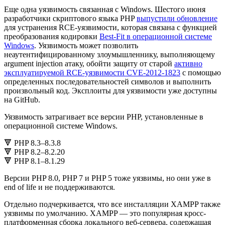
Еще одна уязвимость связанная с Windows. Шестого июня
разработчики скриптового языка PHP
выпустили обновление
для устранения RCE-уязвимости, которая связана с функцией
преобразования кодировки
Best-Fit в операционной системе
Windows
. Уязвимость может позволить
неаутентифицированному злоумышленнику, выполняющему
argument injection атаку, обойти защиту от старой
активно
эксплуатируемой RCE-уязвимости CVE-2012-1823
с помощью
определенных последовательностей символов и выполнить
произвольный код. Эксплоиты для уязвимости уже доступны
на GitHub.
Уязвимость затрагивает все версии PHP, установленные в
операционной системе Windows.
🔻 PHP 8.3–8.3.8
🔻 PHP 8.2–8.2.20
🔻 PHP 8.1–8.1.29
Версии PHP 8.0, PHP 7 и PHP 5 тоже уязвимы, но они уже в
end of life и не поддерживаются.
Отдельно подчеркивается, что все инсталляции XAMPP также
уязвимы по умолчанию. XAMPP — это популярная кросс-
платформенная сборка локального веб-сервера, содержащая