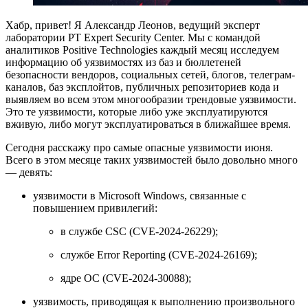
Хабр, привет! Я Александр Леонов, ведущий эксперт
лаборатории PT Expert Security Center. Мы с коман­­дой
аналитиков Positive Technologies каждый месяц исследуем
информацию об уязвимостях из баз и бюллетеней
безопасности вендоров, социальных сетей, блогов, телеграм-
каналов, баз эксплойтов, публичных репозиториев кода и
выявляем во всем этом многообразии трендовые уязвимости.
Это те уязвимости, которые либо уже эксплуатируются
вживую, либо могут эксплуатироваться в ближайшее время.
Сегодня расскажу про самые опасные уязвимости июня.
Всего в этом месяце таких уязвимостей было довольно много
— девять:
уязвимости в Microsoft Windows, связанные с
повышением привилегий:
в службе CSC (CVE-2024-26229);
службе Error Reporting (CVE-2024-26169);
ядре ОС (CVE-2024-30088);
уязвимость, приводящая к выполнению произвольного