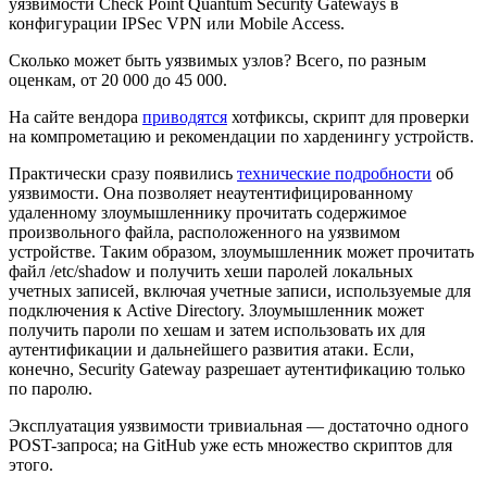
уязвимости Check Point Quantum Security Gateways в
конфигурации IPSec VPN или Mobile Access.
Сколько может быть уязвимых узлов? Всего, по разным
оценкам, от 20 000 до 45 000.
На сайте вендора
приводятся
хотфиксы, скрипт для проверки
на компрометацию и рекомендации по харденингу устройств.
Практически сразу появились
технические подробности
об
уязвимости. Она позволяет неаутентифицированному
удаленному злоумышленнику прочитать содержимое
произвольного файла, расположенного на уязвимом
устройстве. Таким образом, злоумышленник может прочитать
файл /etc/shadow и получить хеши паролей локальных
учетных записей, включая учетные записи, используемые для
подключения к Active Directory. Злоумышленник может
получить пароли по хешам и затем использовать их для
аутентификации и дальнейшего развития атаки. Если,
конечно, Security Gateway разрешает аутентификацию только
по паролю.
Эксплуатация уязвимости тривиальная — достаточно одного
POST-запроса; на GitHub уже есть множество скриптов для
этого.