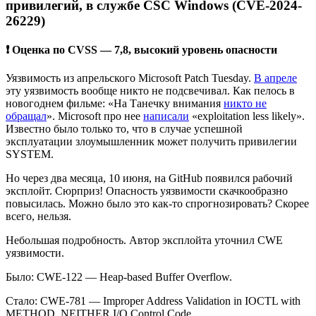
привилегий, в службе CSC Windows (CVE-2024-
26229)
❗ Оценка по CVSS — 7,8, высокий уровень опасности
Уязвимость из апрельского Microsoft Patch Tuesday.
В апреле
эту уязвимость вообще никто не подсвечивал. Как пелось в
новогоднем фильме: «На Танечку внимания
никто не
обращал
». Microsoft про нее
написали
«exploitation less likely».
Известно было только то, что в случае успешной
эксплуатации злоумышленник может получить привилегии
SYSTEM.
Но через два месяца, 10 июня, на GitHub появился рабочий
эксплойт. Сюрприз! Опасность уязвимости скачкообразно
повысилась. Можно было это как-то спрогнозировать? Скорее
всего, нельзя.
Небольшая подробность. Автор эксплойта уточнил CWE
уязвимости.
Было: CWE-122 — Heap-based Buffer Overflow.
Стало: CWE-781 — Improper Address Validation in IOCTL with
METHOD_NEITHER I/O Control Code