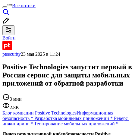
Все потоки
Войти
ptsecurity
23 мая 2025 в 11:24
Positive Technologies запустит первый в
России сервис для защиты мобильных
приложений от обратной разработки
3 мин
2.8K
Блог компании Positive Technologies
Информационная
безопасность
*
Разработка мобильных приложений
*
Реверс-
инжиниринг
*
Тестирование мобильных приложений
*
Лидер результативной кибербезопасности Positive