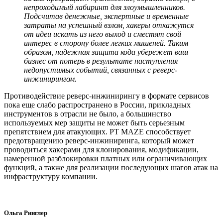
непроходимый лабиринт для злоумышленников.
Подсчитав денежные, экспертные и временные
затраты на успешный взлом, хакеры откажутся
от идеи искать из него выход и сместят свой
интерес в сторону более легких мишеней. Таким
образом, надежная защита кода убережет ваш
бизнес от потерь в результате наступления
недопустимых событий, связанных с реверс-
инжинирингом.
Противодействие реверс-инжинирингу в формате сервисов
пока еще слабо распространено в России, прикладных
инструментов в отрасли не было, а большинство
используемых мер защиты не может быть серьезным
препятствием для атакующих. PT MAZE способствует
предотвращению реверс-инжиниринга, который может
проводиться хакерами для клонирования, модификации,
намеренной разблокировки платных или ограничивающих
функций, а также для реализации последующих шагов атак на
инфраструктуру компании.
Ольга Ринглер