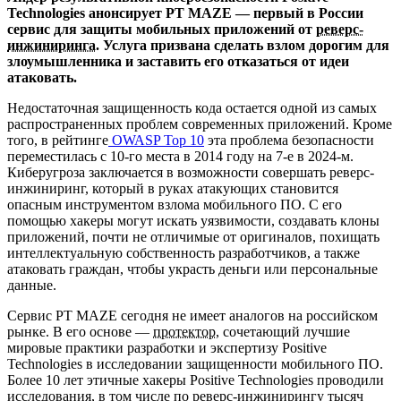
Technologies анонсирует PT MAZE — первый в России
сервис для защиты мобильных приложений от
реверс-
инжиниринга
. Услуга призвана сделать взлом дорогим для
злоумышленника и заставить его отказаться от идеи
атаковать.
Недостаточная защищенность кода остается одной из самых
распространенных проблем современных приложений. Кроме
того, в рейтинге
OWASP Top 10
эта проблема безопасности
переместилась с 10-го места в 2014 году на 7-е в 2024-м.
Киберугроза заключается в возможности совершать реверс-
инжиниринг, который в руках атакующих становится
опасным инструментом взлома мобильного ПО. С его
помощью хакеры могут искать уязвимости, создавать клоны
приложений, почти не отличимые от оригиналов, похищать
интеллектуальную собственность разработчиков, а также
атаковать граждан, чтобы украсть деньги или персональные
данные.
Сервис PT MAZE сегодня не имеет аналогов на российском
рынке. В его основе —
протектор
, сочетающий лучшие
мировые практики разработки и экспертизу Positive
Technologies в исследовании защищенности мобильного ПО.
Более 10 лет этичные хакеры Positive Technologies проводили
исследования, в том числе по реверс-инжинирингу тысяч