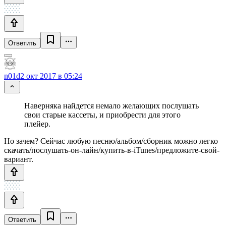
Ответить
n01d
2 окт 2017 в 05:24
Наверняка найдется немало желающих послушать
свои старые кассеты, и приобрести для этого
плейер.
Но зачем? Сейчас любую песню/альбом/сборник можно легко
скачать/послушать-он-лайн/купить-в-iTunes/предложите-свой-
вариант.
Ответить