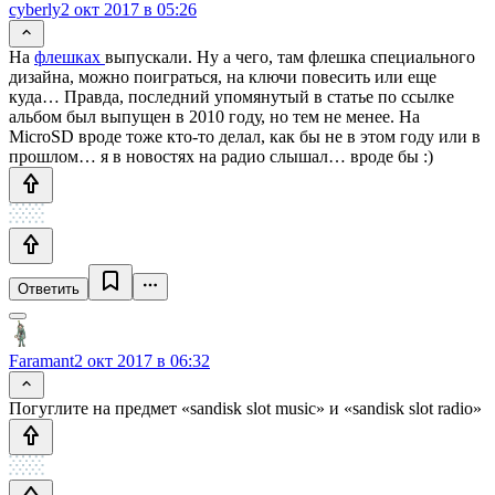
cyberly
2 окт 2017 в 05:26
На
флешках
выпускали. Ну а чего, там флешка специального
дизайна, можно поиграться, на ключи повесить или еще
куда… Правда, последний упомянутый в статье по ссылке
альбом был выпущен в 2010 году, но тем не менее. На
MicroSD вроде тоже кто-то делал, как бы не в этом году или в
прошлом… я в новостях на радио слышал… вроде бы :)
Ответить
Faramant
2 окт 2017 в 06:32
Погуглите на предмет «sandisk slot music» и «sandisk slot radio»