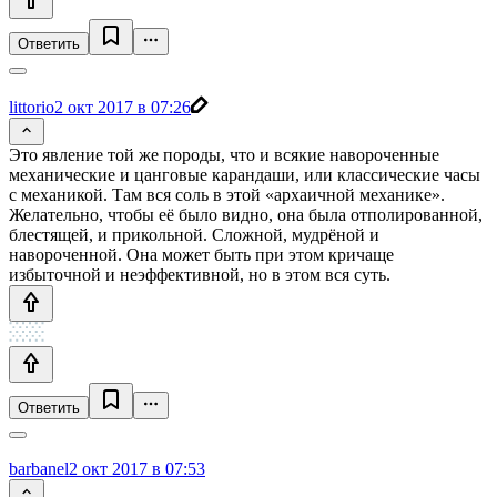
Ответить
littorio
2 окт 2017 в 07:26
Это явление той же породы, что и всякие навороченные
механические и цанговые карандаши, или классические часы
с механикой. Там вся соль в этой «архаичной механике».
Желательно, чтобы её было видно, она была отполированной,
блестящей, и прикольной. Сложной, мудрёной и
навороченной. Она может быть при этом кричаще
избыточной и неэффективной, но в этом вся суть.
Ответить
barbanel
2 окт 2017 в 07:53