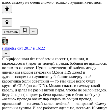
плюс самому не очень сложно, только с худшим качеством
Ответить
stalinets
2 окт 2017 в 16:22
Я оцифровывал без проблем и кассеты, и винил, и
видеокассеты (через тв-тюнер), правда, бобины не пришлось,
но там то же самое. Нужен качественный кабель между
линейным входом звуковухи (3,5мм TRS джек) и
аудиовыходом на наушники у бобинника/вертушки/
кассетника (если советский — то там чаще всего будет
круглый СГ-5 (он же DIN). Можно спаять и самому такой
кабель, я делал не раз из витой пары. Чтобы не было наводок,
беру 2 пары (например, бело-оранжевую и бело-зелёную),
«белые» провода обеих пар кидаю на общий провод,
оранжевый — на левый канал, зелёный — на правый. Схему
распайки гуглим. И всё работает идеально, всего-то 10 минут