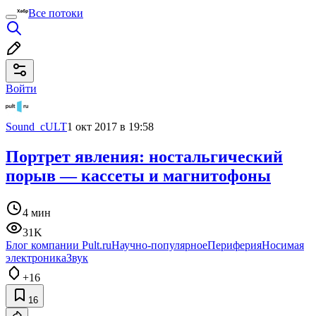
Все потоки
Войти
Sound_cULT
1 окт 2017 в 19:58
Портрет явления: ностальгический
порыв — кассеты и магнитофоны
4 мин
31K
Блог компании Pult.ru
Научно-популярное
Периферия
Носимая
электроника
Звук
+16
16