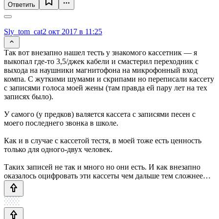
Ответить
Sly_tom_cat
2 окт 2017 в 11:25
Так вот внезапно нашел тесть у знакомого кассетник — я
выкопал где-то 3,5/джек кабели и смастерил переходник с
выхода на наушники магнитофона на микрофонный вход
компа. С жуткими шумами и скрипами но переписали кассету
с записями голоса моей жены (там правда ей пару лет на тех
записях было).
У самого (у предков) валяется кассета с записями песен с
моего последнего звонка в школе.
Как и в случае с кассетой тестя, в моей тоже есть ценность
только для одного-двух человек.
Таких записей не так и много но они есть. И как внезапно
оказалось оцифровать эти кассеты чем дальше тем сложнее…