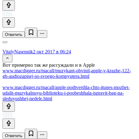
Ответить
VitalyNasennik
2 окт 2017 в 06:24
Вот примерно так же рассуждали и в Apple
www.macdigger.ru/macall/muzykant-obvinil-apple-v-krazhe-122-
gb-audiozapisej-so-svoego-kompyutera.html
www.macdigger.ru/macall/apple-podtverdila-chto-itunes-mozhet-
udalit-muzykalnuyu-biblioteku-i-poobeshhala-ispravit-bag-na-
sleduyushhej-nedele.html
Ответить