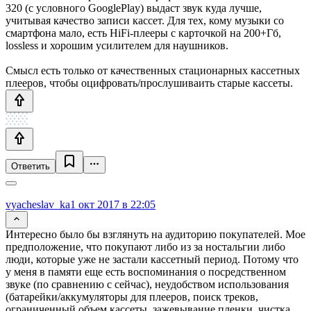
320 (с условного GooglePlay) выдаст звук куда лучше,
учитывая качество записи кассет. Для тех, кому музыки со
смартфона мало, есть HiFi-плееры с карточкой на 200+Гб,
lossless и хорошим усилителем для наушников.
Смысл есть только от качественных стационарных кассетных
плееров, чтобы оцифровать/прослушиваить старые кассеты.
Ответить
vyacheslav_ka
1 окт 2017 в 22:05
Интересно было бы взглянуть на аудиторию покупателей. Мое
предположение, что покупают либо из за ностальгии либо
люди, которые уже не застали кассетный период. Потому что
у меня в памяти еще есть воспоминания о посредственном
звуке (по сравнению с сейчас), неудобством использования
(батарейки/аккумуляторы для плееров, поиск треков,
ограниченный объем кассеты, зажевывание пленки, чистка