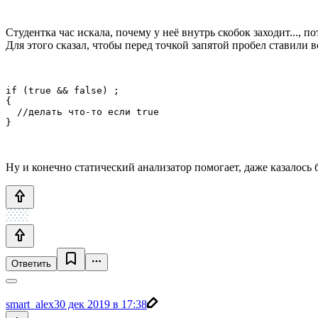
Студентка час искала, почему у неё внутрь скобок заходит..., п
Для этого сказал, чтобы перед точкой запятой пробел ставили вс
if (true && false) ;

{

  //делать что-то если true

}
Ну и конечно статический анализатор помогает, даже казалось 
Ответить
smart_alex
30 дек 2019 в 17:38