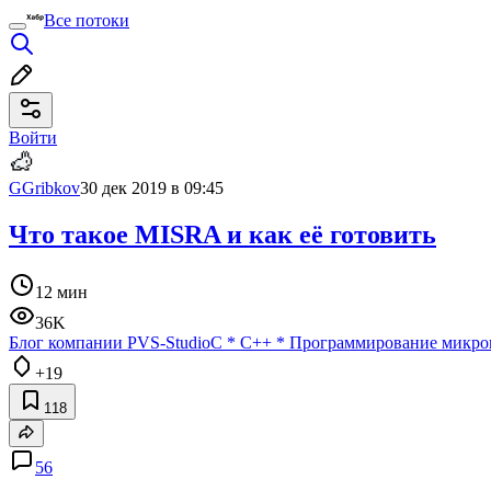
Все потоки
Войти
GGribkov
30 дек 2019 в 09:45
Что такое MISRA и как её готовить
12 мин
36K
Блог компании PVS-Studio
C
*
C++
*
Программирование микро
+19
118
56