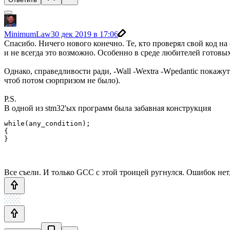
MinimumLaw
30 дек 2019 в 17:06
Спасибо. Ничего нового конечно. Те, кто проверял свой код на
и не всегда это возможно. Особенно в среде любителей готовых
Однако, справедливости ради, -Wall -Wextra -Wpedantic покажу
чтоб потом сюрпризом не было).
P.S.
В одной из stm32'ых программ была забавная конструкция
while(any_condition);

{

}
Все съели. И только GCC с этой троицей ругнулся. Ошибок нет,