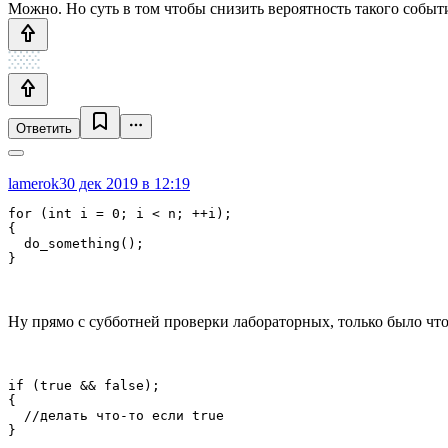
Можно. Но суть в том чтобы снизить вероятность такого события
Ответить
lamerok
30 дек 2019 в 12:19
for (int i = 0; i < n; ++i);

{

  do_something();

}
Ну прямо с субботней проверки лабораторных, только было что
if (true && false);

{

  //делать что-то если true

}