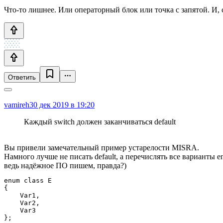
Что-то лишнее. Или операторный блок или точка с запятой. И,
Ответить
vamireh
30 дек 2019 в 19:20
Каждый switch должен заканчиваться default
Вы привели замечательный пример устарелости MISRA.
Намного лучше не писать default, а перечислять все варианты
ведь надёжное ПО пишем, правда?)
enum class E

{

    Var1,

    Var2,

    Var3

};
