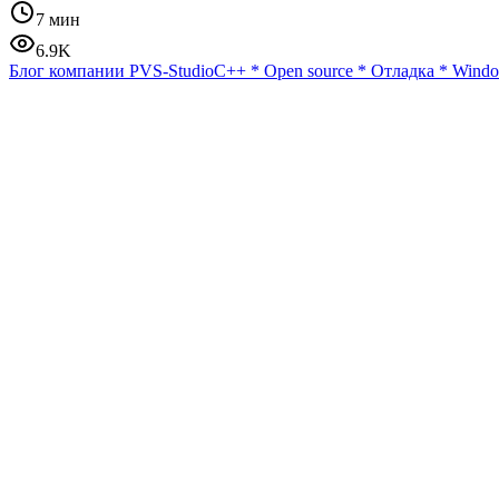
7 мин
6.9K
Блог компании PVS-Studio
C++
*
Open source
*
Отладка
*
Wind