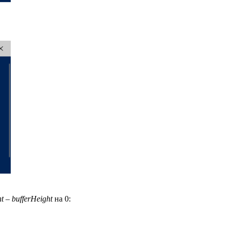
ht
–
bufferHeight
на 0: