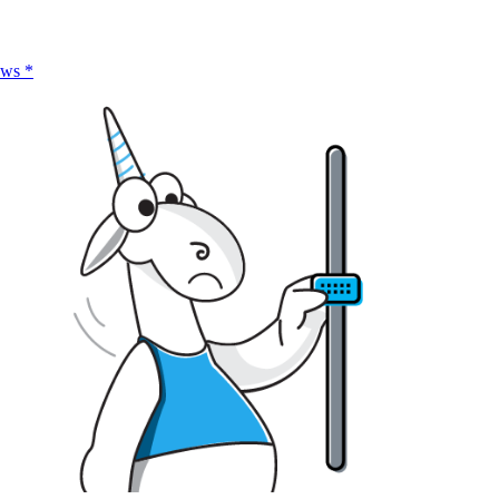
ows
*