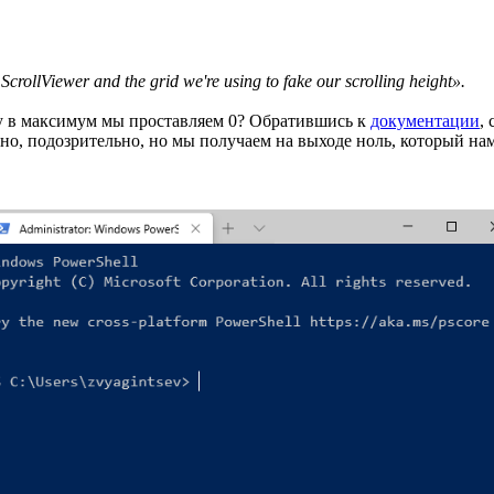
 ScrollViewer and the grid we're using to fake our scrolling height».
му в максимум мы проставляем 0? Обратившись к
документации
,
о, подозрительно, но мы получаем на выходе ноль, который нам 