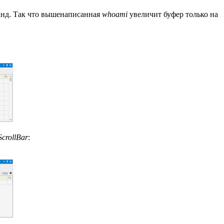
манд. Так что вышенаписанная
whoami
увеличит буфер только на
ScrollBar
: