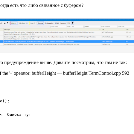
гда есть что-либо связанное с буфером?
то предупреждение выше. Давайте посмотрим, что там не так:
t of the '-' operator: bufferHeight — bufferHeight TermControl.cpp 592
e();

<= Ошибка тут
