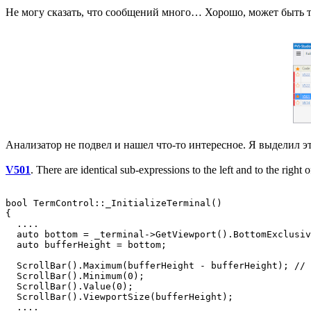
Не могу сказать, что сообщений много… Хорошо, может быть то
Анализатор не подвел и нашел что-то интересное. Я выделил э
V501
. There are identical sub-expressions to the left and to the righ
bool TermControl::_InitializeTerminal()

{

  ....

  auto bottom = _terminal->GetViewport().BottomExclusiv
  auto bufferHeight = bottom;

  ScrollBar().Maximum(bufferHeight - bufferHeight); // 
  ScrollBar().Minimum(0);

  ScrollBar().Value(0);

  ScrollBar().ViewportSize(bufferHeight);

  ....
