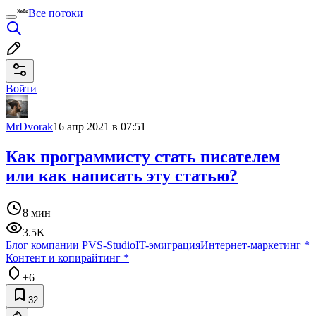
Все потоки
Войти
MrDvorak
16 апр 2021 в 07:51
Как программисту стать писателем
или как написать эту статью?
8 мин
3.5K
Блог компании PVS-Studio
IT-эмиграция
Интернет-маркетинг
*
Контент и копирайтинг
*
+6
32