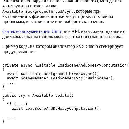
Анализатор обнаружил использование свойства, метода или
конструктора после вызова
, которые при
Awaitable.BackgroundThreadAsync
выполнении в фоновом потоке могут привести к таким
проблемам, как зависание или выброс исключения.
Согласно документации Unity
, все API, взаимодействующие с
движком, должны использоваться строго из главного потока.
Пример кода, на котором анализатор PVS-Studio сгенерирует
предупреждение:
private async Awaitable LoadSceneAndDoHeavyComputation(
{

  await Awaitable.BackgroundThreadAsync();

  await SceneManager.LoadSceneAsync("MainScene");

  ....

}

public async Awaitable Update()

{

  if (....)

    await LoadSceneAndDoHeavyComputation(); 

  ....
