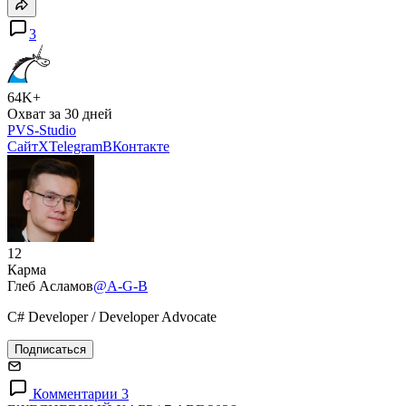
3
64K+
Охват за 30 дней
PVS-Studio
Сайт
X
Telegram
ВКонтакте
12
Карма
Глеб Асламов
@A-G-B
C# Developer / Developer Advocate
Подписаться
Комментарии 3