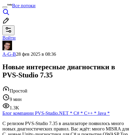
Все потоки
Войти
A-G-B
28 фев 2025 в 08:36
Новые интересные диагностики в
PVS-Studio 7.35
Простой
9 мин
1.3K
Блог компании PVS-Studio
.NET
*
C#
*
C++
*
Java
*
С релизом PVS-Studio 7.35 в анализаторе появилось много
новых диагностических правил. Вас ждёт: много MISRA для
C, новые Unity-диагностики для C# и покрытие OWASP Top