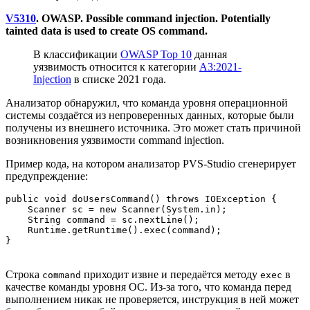
V5310
. OWASP. Possible command injection. Potentially
tainted data is used to create OS command.
В классификации
OWASP Top 10
данная
уязвимость относится к категории
A3:2021-
Injection
в списке 2021 года.
Анализатор обнаружил, что команда уровня операционной
системы создаётся из непроверенных данных, которые были
получены из внешнего источника. Это может стать причиной
возникновения уязвимости command injection.
Пример кода, на котором анализатор PVS-Studio сгенерирует
предупреждение:
public void doUsersCommand() throws IOException {

    Scanner sc = new Scanner(System.in);

    String command = sc.nextLine();

    Runtime.getRuntime().exec(command); 

Строка
приходит извне и передаётся методу
в
command
exec
качестве команды уровня ОС. Из-за того, что команда перед
выполнением никак не проверяется, инструкция в ней может