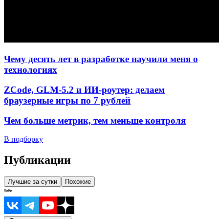
Чему десять лет в разработке научили меня о
технологиях
ZCode, GLM-5.2 и ИИ-роутер: делаем
браузерные игры по 7 рублей
Чем больше метрик, тем меньше контроля
В подборку
Публикации
Лучшие за сутки
Похожие