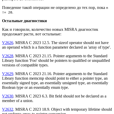
Поведение такой операции не определено до тех пор, пока
n
.
!= 20
Остальные диагностики
Как и говорили, количество новых MISRA диагностик
продолжает расти, вот остальные:
V2626
. MISRA C 2023 12.5. The sizeof operator should not have
an operand which is a function parameter declared as 'array of type'.
V2628
. MISRA C 2023 21.15. Pointer arguments to the Standard
Library function 'Foo' should be pointers to qualified or unqualified
versions of compatible types.
V2629
. MISRA C 2023 21.16. Pointer arguments to the Standard
Library function memcmp should point to either a pointer type, an
essentially signed type, an essentially unsigned type, an essentially
Boolean type or an essentially enum type.
V2630
. MISRA C 2023 6.3. Bit field should not be declared as a
member of a union.
V2632
. MISRA C 2023 18.9. Object with temporary lifetime should
not undergo array-to-pointer conversion.