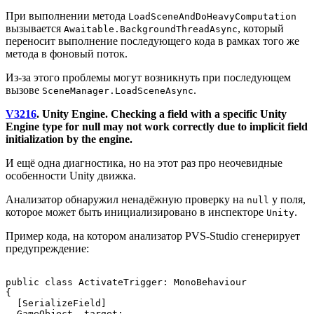
При выполнении метода
LoadSceneAndDoHeavyComputation
вызывается
, который
Awaitable.BackgroundThreadAsync
переносит выполнение последующего кода в рамках того же
метода в фоновый поток.
Из-за этого проблемы могут возникнуть при последующем
вызове
.
SceneManager.LoadSceneAsync
V3216
. Unity Engine. Checking a field with a specific Unity
Engine type for null may not work correctly due to implicit field
initialization by the engine.
И ещё одна диагностика, но на этот раз про неочевидные
особенности Unity движка.
Анализатор обнаружил ненадёжную проверку на
у поля,
null
которое может быть инициализировано в инспекторе
.
Unity
Пример кода, на котором анализатор PVS-Studio сгенерирует
предупреждение:
public class ActivateTrigger: MonoBehaviour

{

  [SerializeField]

  GameObject _target;
