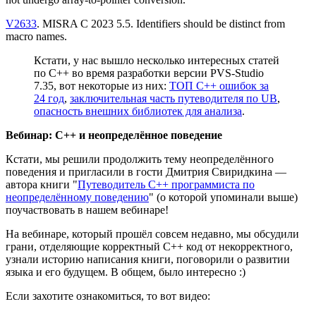
V2633
. MISRA C 2023 5.5. Identifiers should be distinct from
macro names.
Кстати, у нас вышло несколько интересных статей
по C++ во время разработки версии PVS-Studio
7.35, вот некоторые из них:
ТОП C++ ошибок за
24 год
,
заключительная часть путеводителя по UB
,
опасность внешних библиотек для анализа
.
Вебинар: C++ и неопределённое поведение
Кстати, мы решили продолжить тему неопределённого
поведения и пригласили в гости Дмитрия Свиридкина —
автора книги "
Путеводитель C++ программиста по
неопределённому поведению
" (о которой упоминали выше)
поучаствовать в нашем вебинаре!
На вебинаре, который прошёл совсем недавно, мы обсудили
грани, отделяющие корректный C++ код от некорректного,
узнали историю написания книги, поговорили о развитии
языка и его будущем. В общем, было интересно :)
Если захотите ознакомиться, то вот видео: