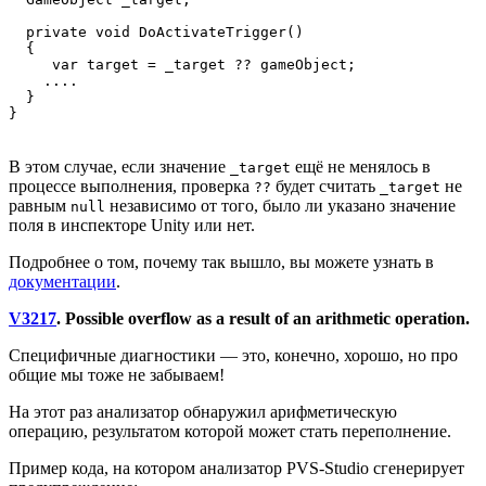
  private void DoActivateTrigger()

  {

     var target = _target ?? gameObject;

    ....

  }

В этом случае, если значение
ещё не менялось в
_target
процессе выполнения, проверка
будет считать
не
??
_target
равным
независимо от того, было ли указано значение
null
поля в инспекторе Unity или нет.
Подробнее о том, почему так вышло, вы можете узнать в
документации
.
V3217
. Possible overflow as a result of an arithmetic operation.
Специфичные диагностики — это, конечно, хорошо, но про
общие мы тоже не забываем!
На этот раз анализатор обнаружил арифметическую
операцию, результатом которой может стать переполнение.
Пример кода, на котором анализатор PVS-Studio сгенерирует