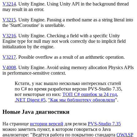
V3214
. Unity Engine. Using Unity API in the background thread
may result in an error.
V3215
. Unity Engine. Passing a method name as a string literal into
the 'StartCoroutine' is unreliable.
V3216
. Unity Engine. Checking a field with a specific Unity
Engine type for null may not work correctly due to implicit field
initialization by the engine.
V3217
. Possible overflow as a result of an arithmetic operation.
V4008
. Unity Engine. Avoid using memory allocation Physics APIs
in performance-sensitive context.
Кстати, у нас вышло несколько интересных статей
по C# во время разработки версии PVS-Studio 7.35,
вот некоторые из них:
ТОП C# ошибок за 24 год
,
.NET Digest #5
,
"Как мы библиотеку обновляли
".
Новые Java диагностики
На странице
истории версий
для релиза
PVS-Studio 7.35
можно заметить пункт, в котором говориться о Java
анализаторе: "Ведётся работа по покрытию стандарта
OWASP