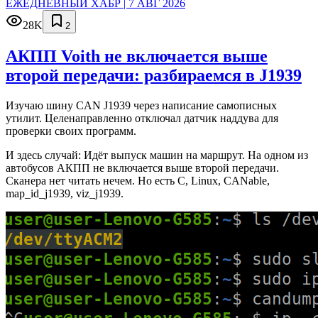
ЕЖЕДНЕВНЫЙ ХАБР | 7 АВГ 2026
28K
2
АКПП Voith не включается выше
второй передачи: разбираемся в J1939
Изучаю шину CAN J1939 через написание самописных
утилит. Целенаправленно отключал датчик наддува для
проверки своих программ.
И здесь случай: Идёт выпуск машин на маршрут. На одном из
автобусов АКПП не включается выше второй передачи.
Сканера нет читать нечем. Но есть C, Linux, CANable,
map_id_j1939, viz_j1939.