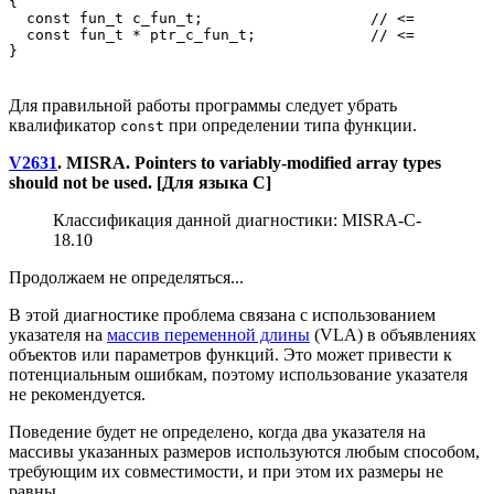
{

  const fun_t c_fun_t;                   // <=

  const fun_t * ptr_c_fun_t;             // <=

Для правильной работы программы следует убрать
квалификатор
при определении типа функции.
const
V2631
. MISRA. Pointers to variably-modified array types
should not be used. [Для языка C]
Классификация данной диагностики: MISRA-C-
18.10
Продолжаем не определяться...
В этой диагностике проблема связана с использованием
указателя на
массив переменной длины
(VLA) в объявлениях
объектов или параметров функций. Это может привести к
потенциальным ошибкам, поэтому использование указателя
не рекомендуется.
Поведение будет не определено, когда два указателя на
массивы указанных размеров используются любым способом,
требующим их совместимости, и при этом их размеры не
равны.