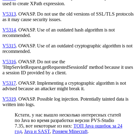
used to create XPath expression.
V5313
. OWASP. Do not use the old versions of SSL/TLS protocols
as it may cause security issues.
V5314
. OWASP. Use of an outdated hash algorithm is not
recommended.
V5315
. OWASP. Use of an outdated cryptographic algorithm is not
recommended.
V5316
. OWASP. Do not use the
'HttpServletRequest.getRequestedSessionId' method because it uses
a session ID provided by a client.
V5317
. OWASP. Implementing a cryptographic algorithm is not
advised because an attacker might break it.
V5319
. OWASP. Possible log injection. Potentially tainted data is
written into logs.
Кстати, у нас вышло несколько интересных статей
по Java во время разработки версии PVS-Studio
7.35, вот некоторые из них:
ТОП Java ошибок за 24
год
,
Java и SAST
,
Роняем Minecraft
.