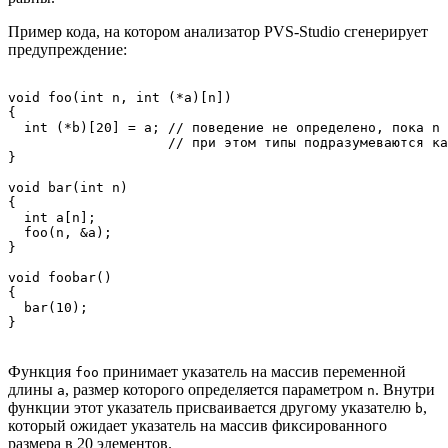
Пример кода, на котором анализатор PVS-Studio сгенерирует
предупреждение:
void foo(int n, int (*a)[n])

{

  int (*b)[20] = a; // поведение не определено, пока n 
                    // при этом типы подразумеваются ка
}

void bar(int n)

{

  int a[n];

  foo(n, &a);

}

void foobar()

{

  bar(10);

Функция
принимает указатель на массив переменной
foo
длины
, размер которого определяется параметром
. Внутри
a
n
функции этот указатель присваивается другому указателю
,
b
который ожидает указатель на массив фиксированного
размера в 20 элементов.