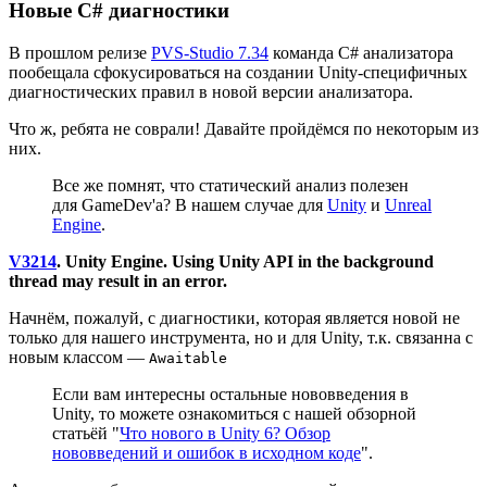
Новые C# диагностики
В прошлом релизе
PVS-Studio 7.34
команда C# анализатора
пообещала сфокусироваться на создании Unity-специфичных
диагностических правил в новой версии анализатора.
Что ж, ребята не соврали! Давайте пройдёмся по некоторым из
них.
Все же помнят, что статический анализ полезен
для GameDev'a? В нашем случае для
Unity
и
Unreal
Engine
.
V3214
. Unity Engine. Using Unity API in the background
thread may result in an error.
Начнём, пожалуй, с диагностики, которая является новой не
только для нашего инструмента, но и для Unity, т.к. связанна с
новым классом —
Awaitable
Если вам интересны остальные нововведения в
Unity, то можете ознакомиться с нашей обзорной
статьёй "
Что нового в Unity 6? Обзор
нововведений и ошибок в исходном коде
".