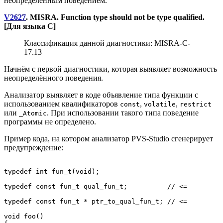
неопределённым поведением.
V2627
. MISRA. Function type should not be type qualified.
[Для языка C]
Классификация данной диагностики: MISRA-C-
17.13
Начнём с первой диагностики, которая выявляет возможность
неопределённого поведения.
Анализатор выявляет в коде объявление типа функции с
использованием квалификаторов
,
,
const
volatile
restrict
или
. При использовании такого типа поведение
_Atomic
программы не определено.
Пример кода, на котором анализатор PVS-Studio сгенерирует
предупреждение:
typedef int fun_t(void);

typedef const fun_t qual_fun_t;          // <=

typedef const fun_t * ptr_to_qual_fun_t; // <=

void foo()
