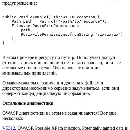
предупреждение:
public void example() throws IOException {

    Path path = Path.of("/path/to/resource");

    Files.setPosixFilePermissions(

        path, 

        PosixFilePermissions.fromString("rwxrwxrwx")

    );

В этом примере к ресурсу по пути
получает доступ
path
(чтение, запись и исполнение) не только владелец, но и все
остальные пользователи. Это нарушает принцип
минимальных привилегий.
О максимальном ограничении доступа к файлам и
директориям необходимо серьёзно задумываться, если они
содержат конфиденциальную информацию.
Остальные диагностики
OWASP диагностики на этом не заканчиваются! Вот ещё
несколько:
V5312
. OWASP. Possible XPath injection. Potentially tainted data is