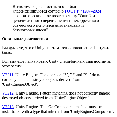
Выявляемые диагностикой ошибки
классифицируются согласно
ГОСТ Р 71207–2024
как критические и относятся к типу "Ошибки
целочисленного переполнения и некорректного
совместного использования знаковых и
беззнаковых чисел".
Остальные диагностики
Вы думаете, что с Unity на этом точно покончено? Не тут-то
было.
Вот вам ещё пачка новых Unity-специфичных диагностик за
этот релиз:
V3211
. Unity Engine. The operators '?.', '??' and '??=' do not
correctly handle destroyed objects derived from
'UnityEngine.Object'.
V3212
. Unity Engine. Pattern matching does not correctly handle
destroyed objects derived from 'UnityEngine.Object'.
V3213
. Unity Engine. The 'GetComponent' method must be
instantiated with a type that inherits from 'UnityEngine.Component'.