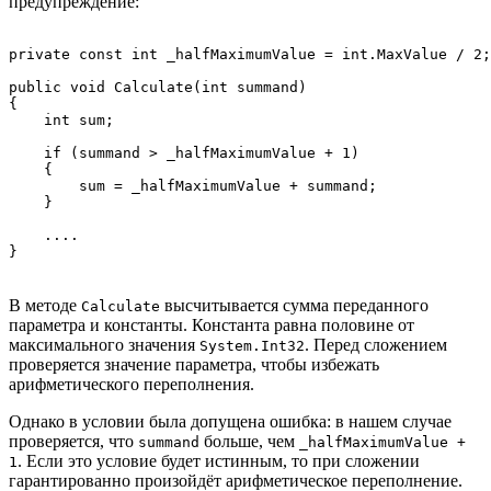
предупреждение:
private const int _halfMaximumValue = int.MaxValue / 2;

public void Calculate(int summand)

{

    int sum;

    if (summand > _halfMaximumValue + 1)

    {

        sum = _halfMaximumValue + summand;

    }

    ....

В методе
высчитывается сумма переданного
Calculate
параметра и константы. Константа равна половине от
максимального значения
. Перед сложением
System.Int32
проверяется значение параметра, чтобы избежать
арифметического переполнения.
Однако в условии была допущена ошибка: в нашем случае
проверяется, что
больше, чем
summand
_halfMaximumValue +
. Если это условие будет истинным, то при сложении
1
гарантированно произойдёт арифметическое переполнение.