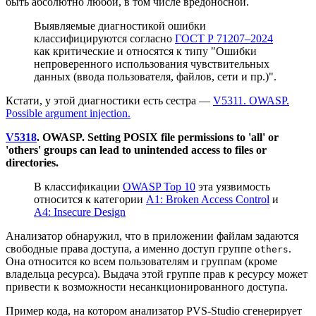
быть абсолютно любой, в том числе вредоносной.
Выявляемые диагностикой ошибки
классифицируются согласно
ГОСТ Р 71207–2024
как критические и относятся к типу "Ошибки
непроверенного использования чувствительных
данных (ввода пользователя, файлов, сети и пр.)".
Кстати, у этой диагностики есть сестра —
V5311. OWASP.
Possible argument injection.
V5318
. OWASP. Setting POSIX file permissions to 'all' or
'others' groups can lead to unintended access to files or
directories.
В классификации
OWASP Top 10
эта уязвимость
относится к категории
A1: Broken Access Control
и
A4: Insecure Design
Анализатор обнаружил, что в приложении файлам задаются
свободные права доступа, а именно доступ группе
.
others
Она относится ко всем пользователям и группам (кроме
владельца ресурса). Выдача этой группе прав к ресурсу может
привести к возможности несанкционированного доступа.
Пример кода, на котором анализатор PVS-Studio сгенерирует