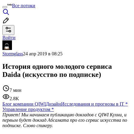
Все потоки
Войти
Stormglass
24 апр 2019 в 08:25
История одного молодого сервиса
Daida (искусство по подписке)
7 мин
2.8K
Блог компании QIWI
Дизайн
Исследования и прогнозы в IT
*
Управление продуктом
*
Привет! Мы начинаем публикацию докладов с QIWI Кухни, и
первым будет доклад Абсамата про его сервис искусства по
подписке. Слово спикеру.