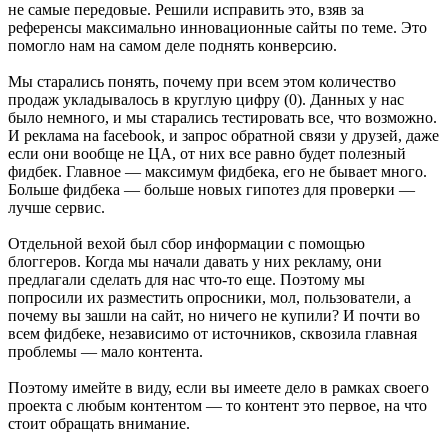
не самые передовые. Решили исправить это, взяв за
референсы максимально инновационные сайты по теме. Это
помогло нам на самом деле поднять конверсию.
Мы старались понять, почему при всем этом количество
продаж укладывалось в круглую цифру (0). Данных у нас
было немного, и мы старались тестировать все, что возможно.
И реклама на facebook, и запрос обратной связи у друзей, даже
если они вообще не ЦА, от них все равно будет полезный
фидбек. Главное — максимум фидбека, его не бывает много.
Больше фидбека — больше новых гипотез для проверки —
лучше сервис.
Отдельной вехой был сбор информации с помощью
блоггеров. Когда мы начали давать у них рекламу, они
предлагали сделать для нас что-то еще. Поэтому мы
попросили их разместить опросники, мол, пользователи, а
почему вы зашли на сайт, но ничего не купили? И почти во
всем фидбеке, независимо от источников, сквозила главная
проблемы — мало контента.
Поэтому имейте в виду, если вы имеете дело в рамках своего
проекта с любым контентом — то контент это первое, на что
стоит обращать внимание.