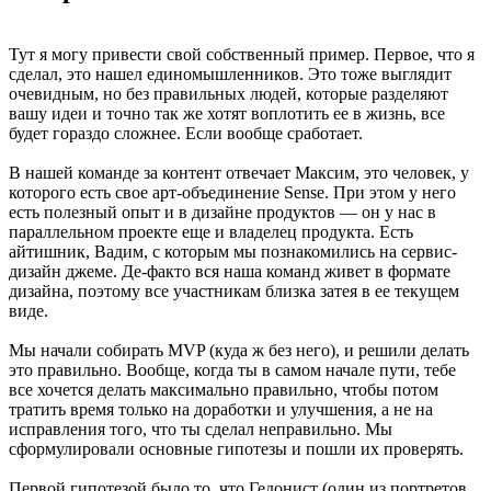
Тут я могу привести свой собственный пример. Первое, что я
сделал, это нашел единомышленников. Это тоже выглядит
очевидным, но без правильных людей, которые разделяют
вашу идеи и точно так же хотят воплотить ее в жизнь, все
будет гораздо сложнее. Если вообще сработает.
В нашей команде за контент отвечает Максим, это человек, у
которого есть свое арт-объединение Sense. При этом у него
есть полезный опыт и в дизайне продуктов — он у нас в
параллельном проекте еще и владелец продукта. Есть
айтишник, Вадим, с которым мы познакомились на сервис-
дизайн джеме. Де-факто вся наша команд живет в формате
дизайна, поэтому все участникам близка затея в ее текущем
виде.
Мы начали собирать MVP (куда ж без него), и решили делать
это правильно. Вообще, когда ты в самом начале пути, тебе
все хочется делать максимально правильно, чтобы потом
тратить время только на доработки и улучшения, а не на
исправления того, что ты сделал неправильно. Мы
сформулировали основные гипотезы и пошли их проверять.
Первой гипотезой было то, что Гедонист (один из портретов