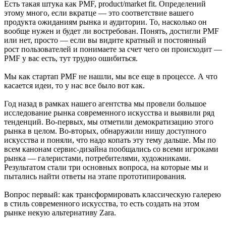
Есть такая штука как PMF, product/market fit. Определений
этому много, если вкратце — это соответствие вашего
продукта ожиданиям рынка и аудитории. То, насколько он
вообще нужен и будет ли востребован. Понять, достигли PMF
или нет, просто — если вы видите кратный и постоянный
рост пользователей и понимаете за счет чего он происходит —
PMF у вас есть, тут трудно ошибиться.
Мы как стартап PMF не нашли, мы все еще в процессе. А что
касается идеи, то у нас все было вот как.
Год назад в рамках нашего агентства мы провели большое
исследование рынка современного искусства и выявили ряд
тенденций. Во-первых, мы отметили демократизацию этого
рынка в целом. Во-вторых, обнаружили нишу доступного
искусства и поняли, что надо копать эту тему дальше. Мы по
всем канонам сервис-дизайна пообщались со всеми игроками
рынка — галеристами, потребителями, художниками.
Результатом стали три основных вопроса, на которые мы и
пытались найти ответы на этапе прототипирования.
Вопрос первый: как трансформировать классическую галерею
в стиль современного искусства, то есть создать на этом
рынке некую альтернативу Zara.