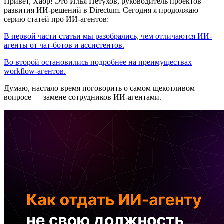
Привет, Хабр! Это Илья Петухов, руководитель проектов
развития ИИ-решений в Directum. Сегодня я продолжаю
серию статей про ИИ-агентов:
В первой части статьи мы разобрались, чем отличаются ИИ-
агенты от чат-ботов и ассистентов.
Во второй остановились подробнее на преимуществах
workflow-агентов.
Думаю, настало время поговорить о самом щекотливом
вопросе — замене сотрудников ИИ-агентами.