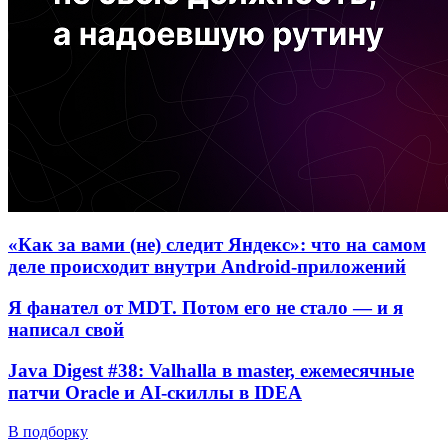
«Как за вами (не) следит Яндекс»: что на самом
деле происходит внутри Android-приложений
Я фанател от MDT. Потом его не стало — и я
написал свой
Java Digest #38: Valhalla в master, ежемесячные
патчи Oracle и AI-скиллы в IDEA
В подборку