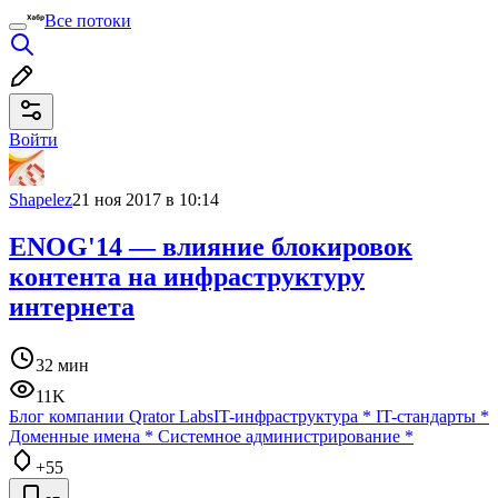
Все потоки
Войти
Shapelez
21 ноя 2017 в 10:14
ENOG'14 — влияние блокировок
контента на инфраструктуру
интернета
32 мин
11K
Блог компании Qrator Labs
IT-инфраструктура
*
IT-стандарты
*
Доменные имена
*
Системное администрирование
*
+55