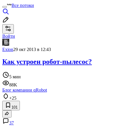
Все потоки
Войти
Exion
29 окт 2013 в 12:43
Как устроен робот-пылесос?
5 мин
88K
Блог компании qRobot
+25
101
37