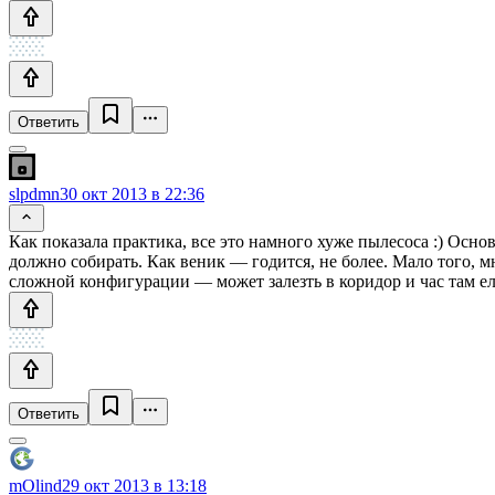
Ответить
slpdmn
30 окт 2013 в 22:36
Как показала практика, все это намного хуже пылесоса :) Осно
должно собирать. Как веник — годится, не более. Мало того, м
сложной конфигурации — может залезть в коридор и час там ел
Ответить
mOlind
29 окт 2013 в 13:18