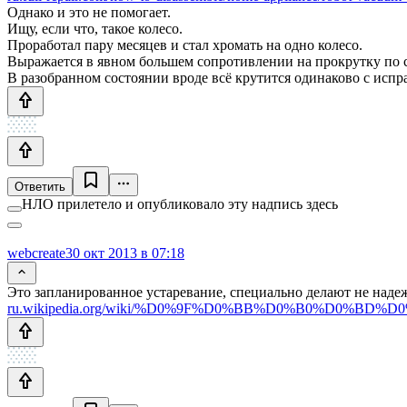
Однако и это не помогает.
Ищу, если что, такое колесо.
Проработал пару месяцев и стал хромать на одно колесо.
Выражается в явном большем сопротивлении на прокрутку по 
В разобранном состоянии вроде всё крутится одинаково с исп
Ответить
НЛО прилетело и опубликовало эту надпись здесь
webcreate
30 окт 2013 в 07:18
Это запланированное устаревание, специально делают не наде
ru.wikipedia.org/wiki/%D0%9F%D0%BB%D0%B0%D0