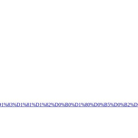
5_%D1%83%D1%81%D1%82%D0%B0%D1%80%D0%B5%D0%B2