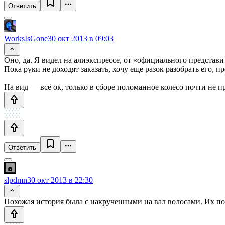
Ответить
WorksIsGone
30 окт 2013 в 09:03
Оно, да. Я видел на алиэкспрессе, от «официального представит
Пока руки не доходят заказать, хочу еще разок разобрать его, 
На вид — всё ок, только в сборе поломанное колесо почти не п
Ответить
slpdmn
30 окт 2013 в 22:30
Похожая история была с накрученными на вал волосами. Их почт