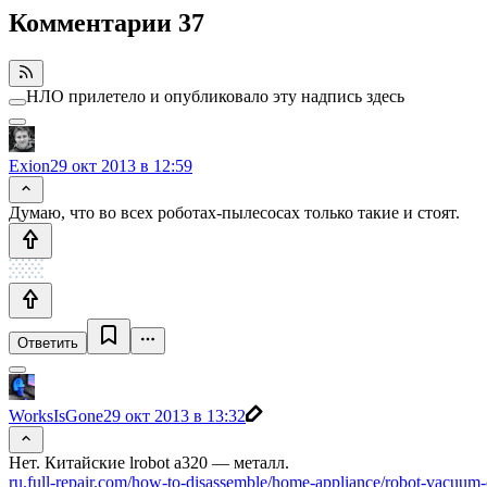
Комментарии
37
НЛО прилетело и опубликовало эту надпись здесь
Exion
29 окт 2013 в 12:59
Думаю, что во всех роботах-пылесосах только такие и стоят.
Ответить
WorksIsGone
29 окт 2013 в 13:32
Нет. Китайские lrobot a320 — металл.
ru.full-repair.com/how-to-disassemble/home-appliance/robot-vacuum-