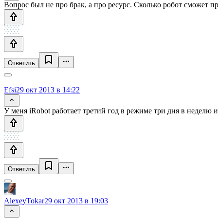
Вопрос был не про брак, а про ресурс. Сколько робот сможет п
Ответить
Efsi
29 окт 2013 в 14:22
У меня iRobot работает третий год в режиме три дня в неделю 
Ответить
AlexeyTokar
29 окт 2013 в 19:03