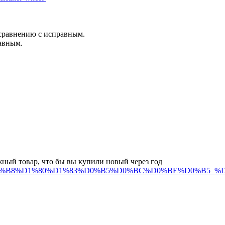
сравнению с исправным.
равным.
жный товар, что бы вы купили новый через год
%BD%D0%B8%D1%80%D1%83%D0%B5%D0%BC%D0%BE%D0%B