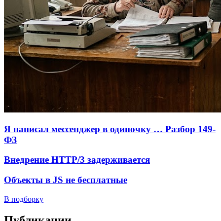
Я написал мессенджер в одиночку … Разбор 149-
ФЗ
Внедрение HTTP/3 задерживается
Объекты в JS не бесплатные
В подборку
Публикации