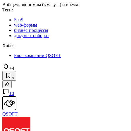
Вобщем, экономим бумагу =) и время
Теги:
SaaS
web-формы
бизнес-процессы
документооборот
Хабы:
Блог компании QSOFT
+4
5
10
QSOFT