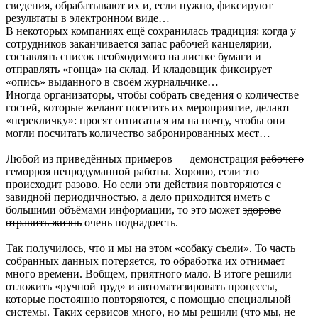
сведения, обрабатывают их и, если нужно, фиксируют
результаты в электронном виде…
В некоторых компаниях ещё сохранилась традиция: когда у
сотрудников заканчивается запас рабочей канцелярии,
составлять список необходимого на листке бумаги и
отправлять «гонца» на склад. И кладовщик фиксирует
«опись» выданного в своём журнальчике…
Иногда организаторы, чтобы собрать сведения о количестве
гостей, которые желают посетить их мероприятие, делают
«перекличку»: просят отписаться им на почту, чтобы они
могли посчитать количество забронированных мест…
Любой из приведённых примеров — демонстрация
рабочего
геморроя
непродуманной работы. Хорошо, если это
происходит разово. Но если эти действия повторяются с
завидной периодичностью, а дело приходится иметь с
большими объёмами информации, то это может
здорово
отравить жизнь
очень поднадоесть.
Так получилось, что и мы на этом «собаку съели». То часть
собранных данных потеряется, то обработка их отнимает
много времени. Вобщем, приятного мало. В итоге решили
отложить «ручной труд» и автоматизировать процессы,
которые постоянно повторяются, с помощью специальной
системы. Таких сервисов много, но мы решили (что мы, не