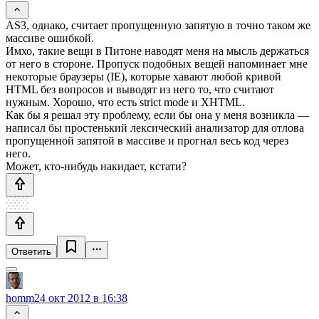
AS3, однако, считает пропущенную запятую в точно таком же
массиве ошибкой.
Имхо, такие вещи в Питоне наводят меня на мысль держаться
от него в стороне. Пропуск подобных вещей напоминает мне
некоторые браузеры (IE), которые хавают любой кривой
HTML без вопросов и выводят из него то, что считают
нужным. Хорошо, что есть strict mode и XHTML.
Как бы я решал эту проблему, если бы она у меня возникла —
написал бы простенький лексический анализатор для отлова
пропущенной запятой в массиве и прогнал весь код через
него.
Может, кто-нибудь накидает, кстати?
Ответить
homm
24 окт 2012 в 16:38