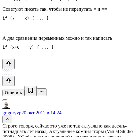
Советуют писать так, чтобы не перепутать = и ==
if (7 == x) { ... }
А для сравнения переменных можно и так написать
if (x+0 == y) { ... }
Ответить
grigoryvp
20 окт 2012 в 14:24
Строго говоря, сейчас это уже не так актуально как десять-
пятнадцать лет назад. Актуальные компиляторы (Visual Studio
2005+, XCode, gcc под андроид) уже научились с грехом