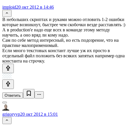
imploid
20 окт 2012 в 14:46
В небольших скриптах и руками можно отловить 1-2 ошибки
которые возникнут, быстрее чем скобочки везде расставлять :)
А в production'е надо еще всех в команде этому методу
научить, а оно вряд ли кому надо.
Сам по себе метод интересный, но есть подозрение, что на
практике малоприменимый.
Если много текстовых констант лучше уж их просто в
отдельный файл положить без всяких запятых например одна
константа на строчку.
Ответить
grigoryvp
20 окт 2012 в 15:01