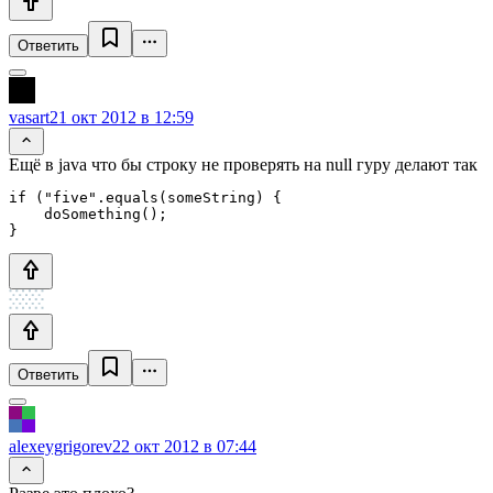
Ответить
vasart
21 окт 2012 в 12:59
Ещё в java что бы строку не проверять на null гуру делают так
if ("five".equals(someString) {

    doSomething();

Ответить
alexeygrigorev
22 окт 2012 в 07:44