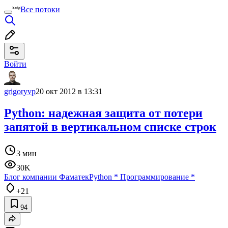
Все потоки
Войти
grigoryvp
20 окт 2012 в 13:31
Python: надежная защита от потери
запятой в вертикальном списке строк
3 мин
30K
Блог компании Фаматек
Python
*
Программирование
*
+21
94