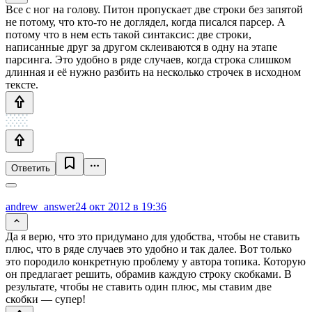
Все с ног на голову. Питон пропускает две строки без запятой
не потому, что кто-то не доглядел, когда писался парсер. А
потому что в нем есть такой синтаксис: две строки,
написанные друг за другом склеиваются в одну на этапе
парсинга. Это удобно в ряде случаев, когда строка слишком
длинная и её нужно разбить на несколько строчек в исходном
тексте.
Ответить
andrew_answer
24 окт 2012 в 19:36
Да я верю, что это придумано для удобства, чтобы не ставить
плюс, что в ряде случаев это удобно и так далее. Вот только
это породило конкретную проблему у автора топика. Которую
он предлагает решить, обрамив каждую строку скобками. В
результате, чтобы не ставить один плюс, мы ставим две
скобки — супер!