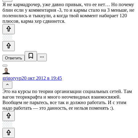
Я не кармадрочер, уже давно привык, что ее нет… Но почему
блин если у комментария -3, то и кармы стало на 3 меньше, не
поленились и тыкнули, а когда твой коммент набирает 120
плюсов, карма хер сдвинется.
Ответить
grigoryvp
20 окт 2012 в 19:45
Это на курсы по теории организации социальных сетей. Там
вагон теорикрафта и много неочевидных взаимосвязей.
Вообщем не парьтесь, все так и должно работать. И с этим
надо работать — это данность, ее нельзя поменять :).