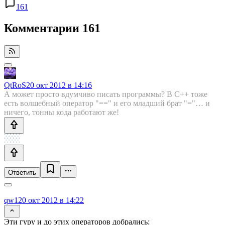
161
Комментарии
161
QtRoS
20 окт 2012 в 14:16
А может просто вдумчиво писать программы? В С++ тоже
есть волшебный оператор "==" и его младший брат "="… и
ничего, тонны кода работают же!
Ответить
qw1
20 окт 2012 в 14:22
Эти гуру и до этих операторов добрались: