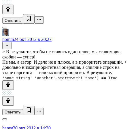
Ответить
homm
24 окт 2012 в 20:27
> В результате, чтобы не ставить один плюс, мы ставим две
скобки — супер!
Не мы, а автор. И дело не в плюсе, а в приоритете операций. +
довольно низкоприоритетная операция, а слияние строк на
этапе парсинга — наивысший приоритет. В результате:
'some string' 'another'.startswith('some') == True
Ответить
hamst
20 окт 2012 в 14:30