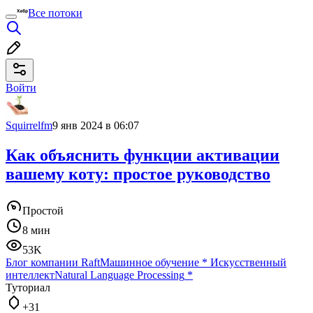
Все потоки
Войти
Squirrelfm
9 янв 2024 в 06:07
Как объяснить функции активации
вашему коту: простое руководство
Простой
8 мин
53K
Блог компании Raft
Машинное обучение
*
Искусственный
интеллект
Natural Language Processing
*
Туториал
+31