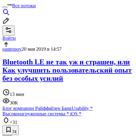
Все потоки
Войти
eantropov
20 мая 2019 в 14:57
Bluetooth LE не так уж и страшен, или
Как улучшить пользовательский опыт
без особых усилий
13 мин
30K
Блог компании Райффайзен Банк
Usability
*
Высоконагруженные системы
*
iOS
*
+31
74