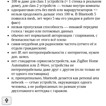
100 м даже для class 1 устройств (= 1 стенка в реальном
доме), для class 2 устройств — только внутри комнаты
одноранговая сеть без mesh или маршрутизаторов =>
нельзя продолжить дальше этих 100 м. В Bluetooth 5
появился mesh, лет через 5 мы его увидим в работе (не
факт)
низкая пропускная способность — никакой передачи
голоса / видео или потоковых данных
обычно нет нормальной авторизации / спаривания, с
безопасностью от этого всё плохо
самая неудобная для радиосвязи частота (отчего её и
отдали гражданским)
нет IP, нет интероперабельности с интернетом, нужен
доп. шлюз.
нет стандартов сервисов/устройств, как ZigBee Home
Automation или Z-Wave, устройства не
интероперабельны даже друг с другом (если только не
от одного поставщика)
и, принципиально, bluetooth делается как personal area
network — сетью устройств, окружающих одного
человека, а не разбросанных по разным углам
двухэтажного коттеджа с гаражом.