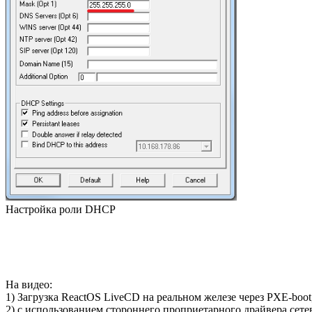
Настройка роли DHCP
На видео:
1) Загрузка ReactOS LiveCD на реальном железе через PXE-boot
2) с использованием стороннего проприетарного драйвера сетев