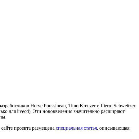
аботчиков Herve Poussineau, Timo Kreuzer и Pierre Schweitzer
лько для livecd). Эти нововведения значительно расширяют
лы.
а сайте проекта размещена
специальная статья
, описывающая