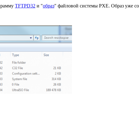
ограмму
TFTPD32
и "
образ
" файловой системы PXE. Образ уже с