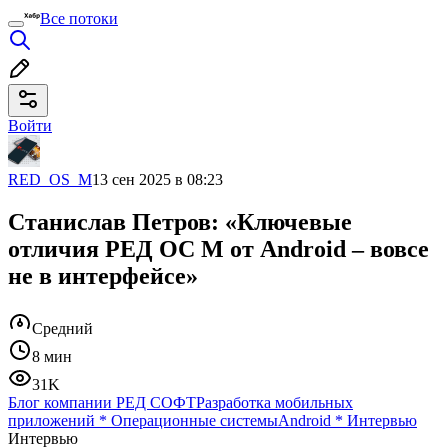
Все потоки
Войти
RED_OS_M
13 сен 2025 в 08:23
Станислав Петров: «Ключевые
отличия РЕД ОС М от Android – вовсе
не в интерфейсе»
Средний
8 мин
31K
Блог компании РЕД СОФТ
Разработка мобильных
приложений
*
Операционные системы
Android
*
Интервью
Интервью