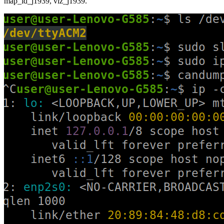
map_id_j1939, viz_j1939.