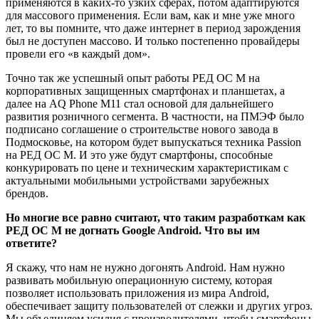
применяются в каких-то узких сферах, потом адаптируются
для массового применения. Если вам, как и мне уже много
лет, то вы помните, что даже интернет в период зарождения
был не доступен массово. И только постепенно провайдеры
провели его «в каждый дом».
Точно так же успешный опыт работы РЕД ОС М на
корпоративных защищенных смартфонах и планшетах, а
далее на AQ Phone M11 стал основой для дальнейшего
развития розничного сегмента. В частности, на ПМЭФ было
подписано соглашение о строительстве нового завода в
Подмосковье, на котором будет выпускаться техника Passion
на РЕД ОС М. И это уже будут смартфоны, способные
конкурировать по цене и техническим характеристикам с
актуальными мобильными устройствами зарубежных
брендов.
Но многие все равно считают, что таким разработкам как
РЕД ОС М не догнать Google Android. Что вы им
ответите?
Я скажу, что нам не нужно догонять Android. Нам нужно
развивать мобильную операционную систему, которая
позволяет использовать приложения из мира Android,
обеспечивает защиту пользователей от слежки и других угроз.
Мы объединяем усилия с производителями, чтобы смартфоны