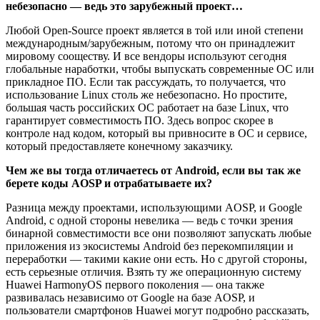
небезопасно — ведь это зарубежный проект…
Любой Open-Source проект является в той или иной степени
международным/зарубежным, потому что он принадлежит
мировому сооществу. И все вендоры используют сегодня
глобальные наработки, чтобы выпускать современные ОС или
прикладное ПО. Если так рассуждать, то получается, что
использование Linux столь же небезопасно. Но простите,
большая часть российских ОС работает на базе Linux, что
гарантирует совместимость ПО. Здесь вопрос скорее в
контроле над кодом, который вы привносите в ОС и сервисе,
который предоставляете конечному заказчику.
Чем же вы тогда отличаетесь от Android, если вы так же
берете коды AOSP и отрабатываете их?
Разница между проектами, использующими AOSP, и Google
Android, с одной стороны невелика — ведь с точки зрения
бинарной совместимости все они позволяют запускать любые
приложения из экосистемы Android без перекомпиляции и
переработки — такими какие они есть. Но с другой стороны,
есть серьезные отличия. Взять ту же операционную систему
Huawei HarmonyOS первого поколения — она также
развивалась независимо от Google на базе AOSP, и
пользователи смартфонов Huawei могут подробно рассказать,