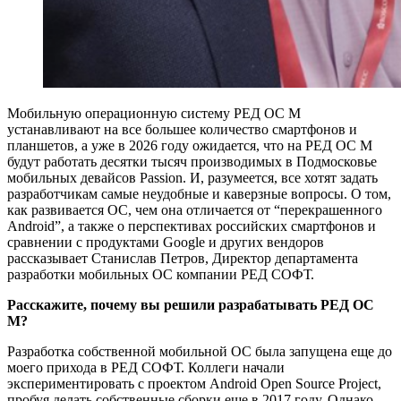
Мобильную операционную систему РЕД ОС М
устанавливают на все большее количество смартфонов и
планшетов, а уже в 2026 году ожидается, что на РЕД ОС М
будут работать десятки тысяч производимых в Подмосковье
мобильных девайсов Passion. И, разумеется, все хотят задать
разработчикам самые неудобные и каверзные вопросы. О том,
как развивается ОС, чем она отличается от “перекрашенного
Android”, а также о перспективах российских смартфонов и
сравнении с продуктами Google и других вендоров
рассказывает Станислав Петров, Директор департамента
разработки мобильных ОС компании РЕД СОФТ.
Расскажите, почему вы решили разрабатывать РЕД ОС
М?
Разработка собственной мобильной ОС была запущена еще до
моего прихода в РЕД СОФТ. Коллеги начали
экспериментировать с проектом Android Open Source Project,
пробуя делать собственные сборки еще в 2017 году. Однако