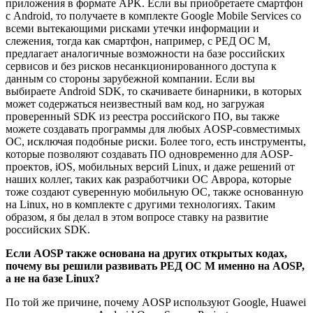
приложения в формате APK. Если вы приобретаете смартфон
с Android, то получаете в комплекте Google Mobile Services со
всеми вытекающими рисками утечки информации и
слежения, тогда как смартфон, например, с РЕД ОС М,
предлагает аналогичные возможности на базе российских
сервисов и без рисков несанкционированного доступа к
данным со стороны зарубежной компании. Если вы
выбираете Android SDK, то скачиваете бинарники, в которых
может содержаться неизвестный вам код, но загружая
проверенный SDK из реестра российского ПО, вы также
можете создавать программы для любых AOSP-совместимых
ОС, исключая подобные риски. Более того, есть инструменты,
которые позволяют создавать ПО одновременно для AOSP-
проектов, iOS, мобильных версий Linux, и даже решений от
наших коллег, таких как разработчики ОС Аврора, которые
тоже создают суверенную мобильную ОС, также основанную
на Linux, но в комплекте с другими технологиях. Таким
образом, я бы делал в этом вопросе ставку на развитие
российских SDK.
Если AOSP также основана на других открытых кодах,
почему вы решили развивать РЕД ОС М именно на AOSP,
а не на базе Linux?
По той же причине, почему AOSP используют Google, Huawei