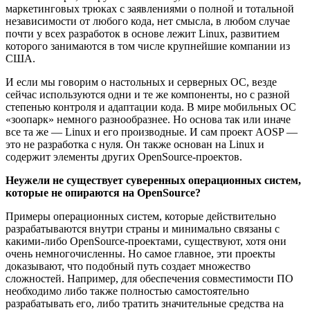
маркетинговых трюках с заявлениями о полной и тотальной
независимости от любого кода, нет смысла, в любом случае
почти у всех разработок в основе лежит Linux, развитием
которого занимаются в том числе крупнейшие компании из
США.
И если мы говорим о настольных и серверных ОС, везде
сейчас используются одни и те же компоненты, но с разной
степенью контроля и адаптации кода. В мире мобильных ОС
«зоопарк» немного разнообразнее. Но основа так или иначе
все та же — Linux и его производные. И сам проект AOSP —
это не разработка с нуля. Он также основан на Linux и
содержит элементы других OpenSource-проектов.
Неужели не существует суверенных операционных систем,
которые не опираются на OpenSource?
Примеры операционных систем, которые действительно
разрабатываются внутри страны и минимально связаны с
какими-либо OpenSource-проектами, существуют, хотя они
очень немногочисленны. Но самое главное, эти проекты
доказывают, что подобный путь создает множество
сложностей. Например, для обеспечения совместимости ПО
необходимо либо также полностью самостоятельно
разрабатывать его, либо тратить значительные средства на