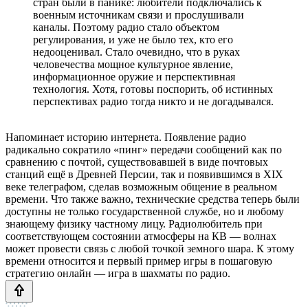
стран были в панике: любители подключались к
военным источникам связи и прослушивали
каналы. Поэтому радио стало объектом
регулирования, и уже не было тех, кто его
недооценивал. Стало очевидно, что в руках
человечества мощное культурное явление,
информационное оружие и перспективная
технология. Хотя, готовы поспорить, об истинных
перспективах радио тогда никто и не догадывался.
Напоминает историю интернета. Появление радио
радикально сократило «пинг» передачи сообщений как по
сравнению с почтой, существовавшей в виде почтовых
станций ещё в Древней Персии, так и появившимся в XIX
веке телеграфом, сделав возможным общение в реальном
времени. Что также важно, технические средства теперь были
доступны не только государственной службе, но и любому
знающему физику частному лицу. Радиолюбитель при
соответствующем состоянии атмосферы на КВ — волнах
может провести связь с любой точкой земного шара. К этому
времени относится и первый пример игры в пошаговую
стратегию онлайн — игра в шахматы по радио.