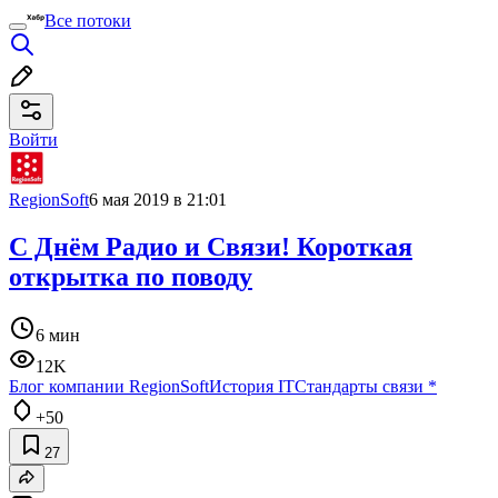
Все потоки
Войти
RegionSoft
6 мая 2019 в 21:01
С Днём Радио и Связи! Короткая
открытка по поводу
6 мин
12K
Блог компании RegionSoft
История IT
Стандарты связи
*
+50
27