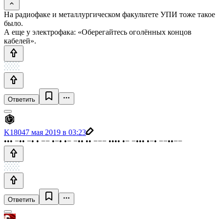
На радиофаке и металлургическом факультете УПИ тоже такое
было.
А еще у электрофака: «Оберегайтесь оголённых концов
кабелей».
Ответить
K1804
7 мая 2019 в 03:23
••• −•• −• • −− •−• •− −•• •• −−− •••• •− −••• •−• −−••−−
Ответить