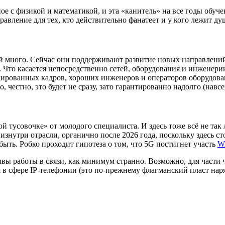
нное с физикой и математикой, и эта «канитель» на все годы обу
равление для тех, кто действительно фанатеет и у кого лежит ду
сий много. Сейчас они поддерживают развитие новых направлени
Что касается непосредственно сетей, оборудования и инженерии, 
ированных кадров, хороших инженеров и операторов оборудован
честно, это будет не сразу, зато гарантированно надолго (навсе
 тусовочке» от молодого специалиста. И здесь тоже всё не так
в изнутри отрасли, органично после 2026 года, поскольку здесь 
ыть. Робко проходит гипотеза о том, что 5G постигнет участь
W
ивы работы в связи, как минимум странно. Возможно, для части
я в сфере IP-телефонии (это по-прежнему флагманский пласт нар