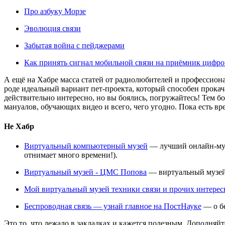
Про азбуку Морзе
Эволюция связи
Забытая война с пейджерами
Как принять сигнал мобильной связи на приёмник цифров
А ещё на Хабре масса статей от радиолюбителей и профессиона
роде идеальный вариант пет-проекта, который способен прокача
действительно интересно, но вы боялись, погружайтесь! Тем бо
мануалов, обучающих видео и всего, чего угодно. Пока есть вр
Не Хабр
Виртуальный компьютерный музей
— лучший онлайн-музе
отнимает много времени!).
Виртуальный музей - ЦМС Попова
— виртуальный музей 
Мой виртуальный музей техники связи и прочих интере
Беспроводная связь — узнай главное на ПостНауке
— о бе
Это то, что лежало в закладках и кажется полезным. Дополняйт