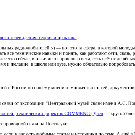
ого телевидения: теория и практика
льных радиолюбителей :-) — вот это та сфера, в которой молоды
ть все технические навыки и понять, как работают сети, связь, 
лее что сейчас, в отличие от прошлого века, есть всё: от дешёв
емя и желание, в школе или вузе, нужно обязательно попробоват
й в России по нашему мнению: множество статей, документов, ф
связи от экспозиции "Центральный музей связи имени А.С. По
сностей | технический директор COMMENG | Дзен
— крутой блог 
спроводной связи на Постнауке.
е, если у вас есть любимые статьи и источники по теме. А ещё 