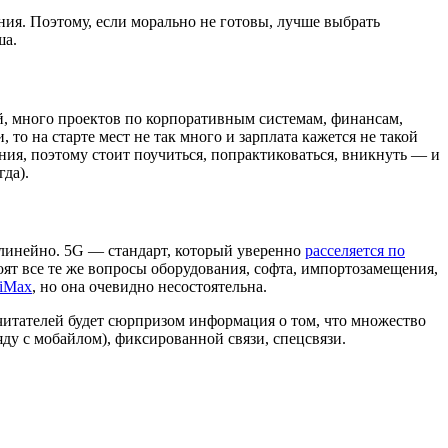
чения. Поэтому, если морально не готовы, лучше выбрать
ша.
й, много проектов по корпоративным системам, финансам,
то на старте мест не так много и зарплата кажется не такой
ия, поэтому стоит поучиться, попрактиковаться, вникнуть — и
гда).
 линейно. 5G — стандарт, который уверенно
расселяется по
стоят все те же вопросы оборудования, софта, импортозамещения,
iMax
, но она очевидно несостоятельна.
 читателей будет сюрпризом информация о том, что множество
яду с мобайлом), фиксированной связи, спецсвязи.