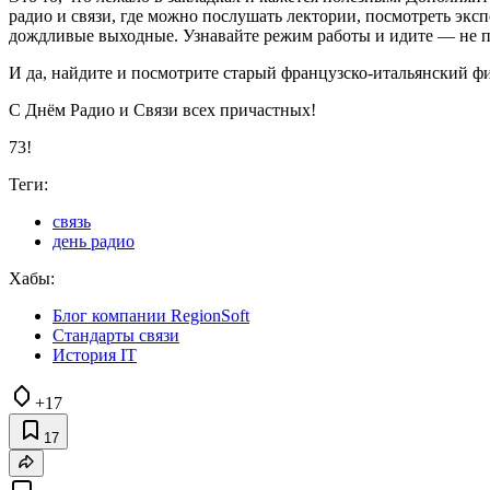
радио и связи, где можно послушать лектории, посмотреть экс
дождливые выходные. Узнавайте режим работы и идите — не п
И да, найдите и посмотрите старый французско-итальянский 
С Днём Радио и Связи всех причастных!
73!
Теги:
связь
день радио
Хабы:
Блог компании RegionSoft
Стандарты связи
История IT
+17
17