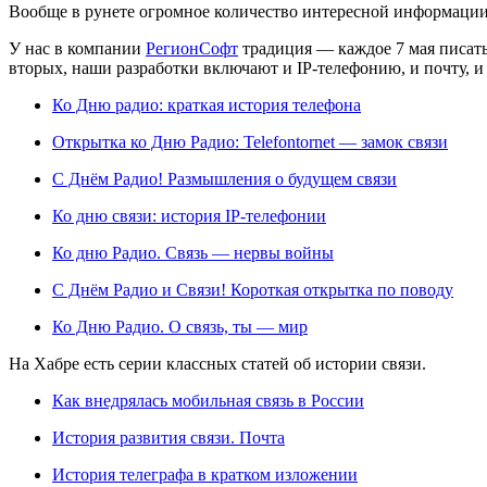
Вообще в рунете огромное количество интересной информации о 
У нас в компании
РегионСофт
традиция — каждое 7 мая писать
вторых, наши разработки включают и IP-телефонию, и почту, 
Ко Дню радио: краткая история телефона
Открытка ко Дню Радио: Telefontornet — замок связи
С Днём Радио! Размышления о будущем связи
Ко дню связи: история IP-телефонии
Ко дню Радио. Связь — нервы войны
С Днём Радио и Связи! Короткая открытка по поводу
Ко Дню Радио. О связь, ты — мир
На Хабре есть серии классных статей об истории связи.
Как внедрялась мобильная связь в России
История развития связи. Почта
История телеграфа в кратком изложении