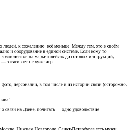
х людей, к сожалению, всё меньше. Между тем, это в своём
радио и оборудование в единой системе. Если кому-то
ых компонентов на маркетплейсах до готовых инструкций,
ь — затягивает не хуже игр.
ото, персоналий, в том числе и из истории связи (осторожно,
пова".
о связи на Дзене, почитать — одно удовольствие
в Москве, Нижнем Новгороде, Санкт-Петербурге есть музеи