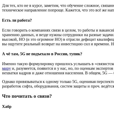
Для тех, кто не в курсе, заметим, что обучение сложное, связа
техническое направление попроще. Кажется, что это всё же нап
Есть ли работа?
Если говорить о компаниях связи в целом, то работы и вакан
хранению данных, и везде нужны сотрудники на разные задачи. 
высокой, НО (и это огромное НО) в отрасли дефицит квалифиц
вы ощутите реальный возврат на инвестицию сил и времени. Но, 
А чё там, 5G не подъехало в России, тупик?
Именно такую формулировку пришлось услышать в «связистской
миру
и, разумеется, появится и у нас, но, по оценкам эксперто
нехватки кадров и даже отношения населения. В общем, 5G — б
Однако привязываться к одному только 5G, оценивая перспект
разработок софта, оборудования, систем защиты и проч. ведётс
Что почитать о связи?
Хабр