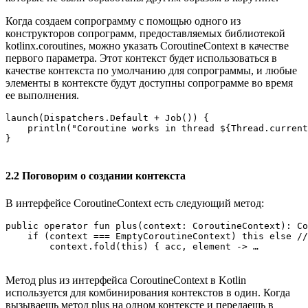
Когда создаем сопрограмму с помощью одного из
конструкторов сопрограмм, предоставляемых библиотекой
kotlinx.coroutines, можно указать CoroutineContext в качестве
первого параметра. Этот контекст будет использоваться в
качестве контекста по умолчанию для сопрограммы, и любые
элементы в контексте будут доступны сопрограмме во время
ее выполнения.
launch(Dispatchers.Default + Job()) {

    println("Coroutine works in thread ${Thread.current
}
2.2 Поговорим о создании контекста
В интерфейсе CoroutineContext есть следующий метод:
public operator fun plus(context: CoroutineContext): Co
    if (context === EmptyCoroutineContext) this else //
        context.fold(this) { acc, element -> …
Метод plus из интерфейса CoroutineContext в Kotlin
используется для комбинирования контекстов в один. Когда
вызываешь метод plus на одном контексте и передаешь в