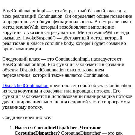
BaseContinuationImpl — это абстрактный базовый класс для
всех реализаций Continuation. Он определяет общее поведение
и предоставляет общую функциональность. В нем реализован
метод resumeWith, который возобновляет выполнение
корутины с указанным результатом. Метод resumeWith всегда
вызывает invokeSuspend() — абстрактный метод, который
реализован в классе coroutine body, который будет создан во
время компиляции.
Следующий класс — это ContinuationImpl, наследуется от
BaseContinuationImpl. Его функция заключается в создании
объекта DispatchedContinuation с использованием
перехватчика, который также является Continuation.
DispatchedContinuation
представляет собой объект Continuation
из тела корутины и содержит планировщик потоков. Его
функция заключается в использовании планировщика потоков
для планирования выполнения основной части сопрограммы
указанному потоку.
Соединяю воедино все:
Имеется CoroutineDispatcher
.
Что такое
CoroutineDispatcher?
CoroutineDispatcher — это как