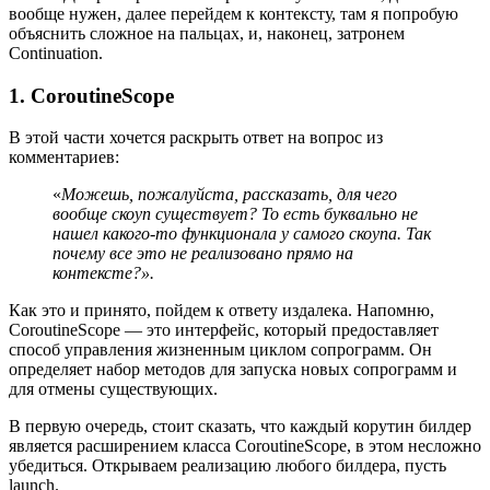
вообще нужен, далее перейдем к контексту, там я попробую
объяснить сложное на пальцах, и, наконец, затронем
Continuation.
1. CoroutineScope
В этой части хочется раскрыть ответ на вопрос из
комментариев:
«
Можешь, пожалуйста, рассказать, для чего
вообще скоуп существует? То есть буквально не
нашел какого-то функционала у самого скоупа. Так
почему все это не реализовано прямо на
контексте?».
Как это и принято, пойдем к ответу издалека. Напомню,
CoroutineScope — это интерфейс, который предоставляет
способ управления жизненным циклом сопрограмм. Он
определяет набор методов для запуска новых сопрограмм и
для отмены существующих.
В первую очередь, стоит сказать, что каждый корутин билдер
является расширением класса CoroutineScope, в этом несложно
убедиться. Открываем реализацию любого билдера, пусть
launch.