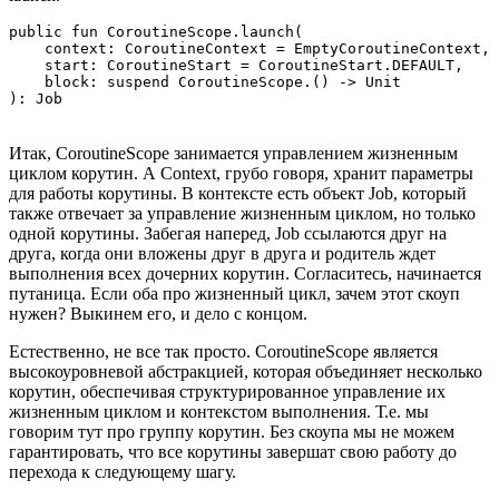
public fun CoroutineScope.launch(

    context: CoroutineContext = EmptyCoroutineContext,

    start: CoroutineStart = CoroutineStart.DEFAULT,

    block: suspend CoroutineScope.() -> Unit

): Job
Итак, CoroutineScope занимается управлением жизненным
циклом корутин. А Context, грубо говоря, хранит параметры
для работы корутины. В контексте есть объект Job, который
также отвечает за управление жизненным циклом, но только
одной корутины. Забегая наперед, Job ссылаются друг на
друга, когда они вложены друг в друга и родитель ждет
выполнения всех дочерних корутин. Согласитесь, начинается
путаница. Если оба про жизненный цикл, зачем этот скоуп
нужен? Выкинем его, и дело с концом.
Естественно, не все так просто. CoroutineScope является
высокоуровневой абстракцией, которая объединяет несколько
корутин, обеспечивая структурированное управление их
жизненным циклом и контекстом выполнения. Т.е. мы
говорим тут про группу корутин. Без скоупа мы не можем
гарантировать, что все корутины завершат свою работу до
перехода к следующему шагу.