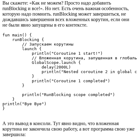
Вы скажете: «Как не можем? Просто надо добавить
runBlocking и все!». Но нет. Есть очень важная особенность,
которую надо помнить. runBlocking может завершиться, не
дождавшись завершения всех вложенных корутин, если они
не были явно запущены в его контексте.
fun main() {

    runBlocking {

        // Запускаем корутины

        launch {

            println("Coroutine 1 start!")

            // Вложенная корутина, запущенная в глобаль
            GlobalScope.launch {

                delay(2000L)

                println("Nested coroutine 2 in global c
            }

            println("Coroutine 1 completed")

        }

        println("RunBlocking scope completed")

    }

println("Bye Bye")

}
А это вывод в консоли. Тут явно видно, что вложенная
корутина не закончила свою работу, а вот программа свою уже
завершила: