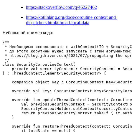
https://stackoverflow.com/q/46227462
https://kotlinlang.org/docs/coroutine-context-and-
dispatchers.html#thread-local-data
Небольшой пример кода:
/**

 * Необходимо использовать с withContext(IO + SecurityC
 * до этого корутины нужно запускать с этим аргументом:
 * https://blog.jdriven.com/2021/07/propagating-the-spr
 */

class SecurityCoroutineContext(

    private val securityContext: SecurityContext = Secu
) : ThreadContextElement<SecurityContext?> {

    companion object Key : CoroutineContext.Key<Securit
    override val key: CoroutineContext.Key<SecurityCoro
    override fun updateThreadContext(context: Coroutine
        val previousSecurityContext = SecurityContextHo
        SecurityContextHolder.setContext(securityContex
        return previousSecurityContext.takeIf { it.auth
    }

    override fun restoreThreadContext(context: Coroutin
        if (oldState == null) {
