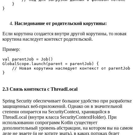
    }

}
Наследование от родительской корутины:
Если корутина создается внутри другой корутины, то новая
корутина наследует контекст родительской.
Пример:
val parentJob = Job()

GlobalScope.launch(parent = parentJob) {

    // Новая корутина наследует контекст от parentJob

}
2.3 Связь контекста с ThreadLocal
Spring Security обеспечивает большое удобство при разработке
защищенных веб-приложений. Однако он в значительной
степени опирается на SecurityContext, хранящийся в
ThreadLocal (внутри класса SecurityContextHolder). При
использовании сопрограмм Kotlin существует
дополнительный уровень абстракции, на котором вы на самом
деле не знаете (и не хотите знать), в каких потоках будет