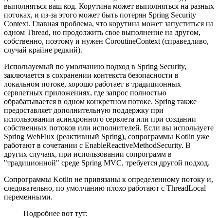
выполняться ваш код. Корутина может выполняться на разных
потоках, и из-за этого может быть потерян Spring Security
Context. Главная проблема, что корутина может запуститься на
одном Thread, но продолжить свое выполнение на другом,
собственно, поэтому и нужен CoroutineContext (справедливо,
случай крайне редкий).
Используемый по умолчанию подход в Spring Security,
заключается в сохранении контекста безопасности в
локальном потоке, хорошо работает в традиционных
сервлетных приложениях, где запрос полностью
обрабатывается в одном конкретном потоке. Spring также
предоставляет дополнительную поддержку при
использовании асинхронного сервлета или при создании
собственных потоков или исполнителей. Если вы используете
Spring WebFlux (реактивный Spring), сопрограммы Kotlin уже
работают в сочетании с EnableReactiveMethodSecurity. В
других случаях, при использовании сопрограмм в
"традиционной" среде Spring MVC, требуется другой подход.
Сопрограммы Kotlin не привязаны к определенному потоку и,
следовательно, по умолчанию плохо работают с ThreadLocal
переменными.
Подробнее вот тут: