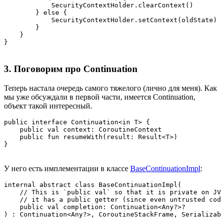
            SecurityContextHolder.clearContext()

        } else {

            SecurityContextHolder.setContext(oldState)

        }

    }

}
3. Поговорим про Continuation
Теперь настала очередь самого тяжелого (лично для меня). Как
мы уже обсуждали в первой части, имеется Continuation,
объект такой интересный.
public interface Continuation<in T> {

    public val context: CoroutineContext

    public fun resumeWith(result: Result<T>)

}
У него есть имплементации в классе
BaseContinuationImpl
:
internal abstract class BaseContinuationImpl(

    // This is `public val` so that it is private on JV
    // it has a public getter (since even untrusted cod
    public val completion: Continuation<Any?>?

) : Continuation<Any?>, CoroutineStackFrame, Serializab