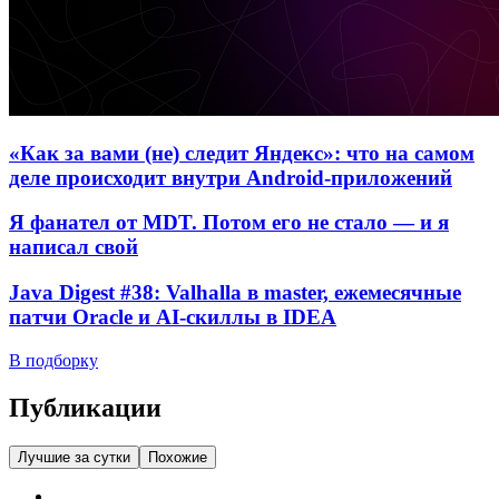
«Как за вами (не) следит Яндекс»: что на самом
деле происходит внутри Android-приложений
Я фанател от MDT. Потом его не стало — и я
написал свой
Java Digest #38: Valhalla в master, ежемесячные
патчи Oracle и AI-скиллы в IDEA
В подборку
Публикации
Лучшие за сутки
Похожие