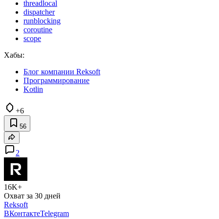
threadlocal
dispatcher
runblocking
coroutine
scope
Хабы:
Блог компании Reksoft
Программирование
Kotlin
+6
56
2
16K+
Охват за 30 дней
Reksoft
ВКонтакте
Telegram