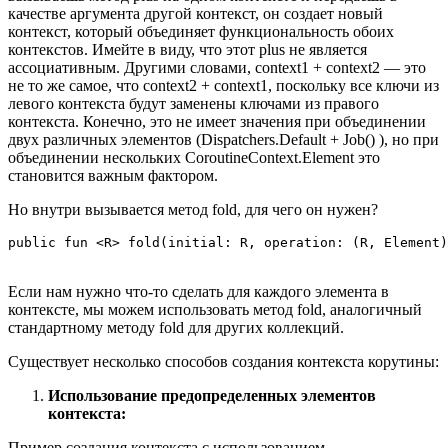
качестве аргумента другой контекст, он создает новый
контекст, который объединяет функциональность обоих
контекстов. Имейте в виду, что этот plus не является
ассоциативным. Другими словами, context1 + context2 — это
не то же самое, что context2 + context1, поскольку все ключи из
левого контекста будут заменены ключами из правого
контекста. Конечно, это не имеет значения при объединении
двух различных элементов (Dispatchers.Default + Job() ), но при
объединении нескольких CoroutineContext.Element это
становится важным фактором.
Но внутри вызывается метод fold, для чего он нужен?
public fun <R> fold(initial: R, operation: (R, Element)
Если нам нужно что-то сделать для каждого элемента в
контексте, мы можем использовать метод fold, аналогичный
стандартному методу fold для других коллекций.
Существует несколько способов создания контекста корутины:
Использование предопределенных элементов
контекста:
Пример создания контекста с использованием