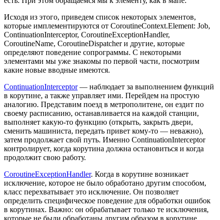
есть. При этом обращаемся мы к элементу, как в мапе.
Исходя из этого, приведем список некоторых элементов,
которые имплементируются от CoroutineContext.Element: Job,
ContinuationInterceptor, CoroutineExceptionHandler,
CoroutineName, CoroutineDispatcher и другие, которые
определяют поведение сопрограммы. С некоторыми
элементами мы уже знакомы по первой части, посмотрим
какие новые вводные имеются.
ContinuationInterceptor
— наблюдает за выполнением функций
в корутине, а также управляет ими. Перейдем на простую
аналогию. Представим поезд в метрополитене, он ездит по
своему расписанию, останавливается на каждой станции,
выполняет какую-то функцию (открыть, закрыть двери,
сменить машиниста, передать привет кому-то — неважно),
затем продолжает свой путь. Именно ContinuationInterceptor
контролирует, когда корутина должна остановиться и когда
продолжит свою работу.
CoroutineExceptionHandler
. Когда в корутине возникает
исключение, которое не было обработано другим способом,
класс перехватывает это исключение. Он позволяет
определить специфическое поведение для обработки ошибок
в корутинах. Важно: он обрабатывает только те исключения,
которые не были обработаны другим образом в корутине.