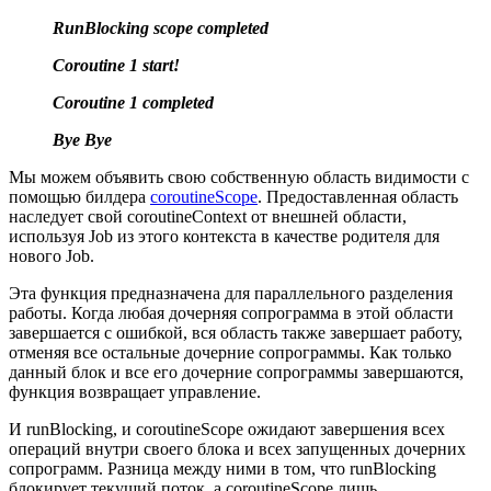
RunBlocking scope completed
Coroutine 1 start!
Coroutine 1 completed
Bye Bye
Мы можем объявить свою собственную область видимости с
помощью билдера
coroutineScope
. Предоставленная область
наследует свой coroutineContext от внешней области,
используя Job из этого контекста в качестве родителя для
нового Job.
Эта функция предназначена для параллельного разделения
работы. Когда любая дочерняя сопрограмма в этой области
завершается с ошибкой, вся область также завершает работу,
отменяя все остальные дочерние сопрограммы. Как только
данный блок и все его дочерние сопрограммы завершаются,
функция возвращает управление.
И runBlocking, и coroutineScope ожидают завершения всех
операций внутри своего блока и всех запущенных дочерних
сопрограмм. Разница между ними в том, что runBlocking
блокирует текущий поток, а coroutineScope лишь