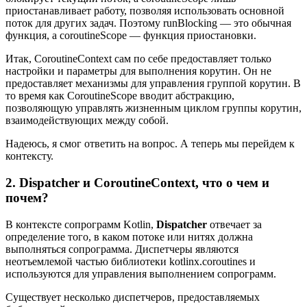
приостанавливает работу, позволяя использовать основной
поток для других задач. Поэтому runBlocking — это обычная
функция, а coroutineScope — функция приостановки.
Итак, CoroutineContext сам по себе предоставляет только
настройки и параметры для выполнения корутин. Он не
предоставляет механизмы для управления группой корутин. В
то время как CoroutineScope вводит абстракцию,
позволяющую управлять жизненным циклом группы корутин,
взаимодействующих между собой.
Надеюсь, я смог ответить на вопрос. А теперь мы перейдем к
контексту.
2. Dispatcher и CoroutineContext, что о чем и
почем?
В контексте сопрограмм Kotlin,
Dispatcher
отвечает за
определение того, в каком потоке или нитях должна
выполняться сопрограмма. Диспетчеры являются
неотъемлемой частью библиотеки kotlinx.coroutines и
используются для управления выполнением сопрограмм.
Существует несколько диспетчеров, предоставляемых