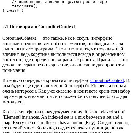
    // выполнение задачи в другом диспетчере

    fetchData()

}.await()
2.1 Поговорим о CoroutineContext
CoroutineContext — это также, как и скоуп, интерфейс,
который предоставляет набор элементов, необходимых для
выполнения сопрограмм. Стоит понимать, что это важный
элемент, ведь корутина выполняется всегда в определенном
контексте, где определены «правила» работы. Правила — это
довольно странное определение, оно введено для простоты
понимания.
В первую очередь, откроем сам интерфейс
CoroutineContext
. В
нем будет еще один вложенный интерфейс Element, а он нам
очень интересен. Как уже сказано, в контексте хранится набор
параметров, и каждый из них может быть получен благодаря
методу get.
Как гласит официальная документация: It is an indexed set of
[Element] instances. An indexed set is a mix between a set and a
map. Every element in this set has a unique [Key]. Следовательно,
это некий микс. Конечно, создается некая путаница, но как