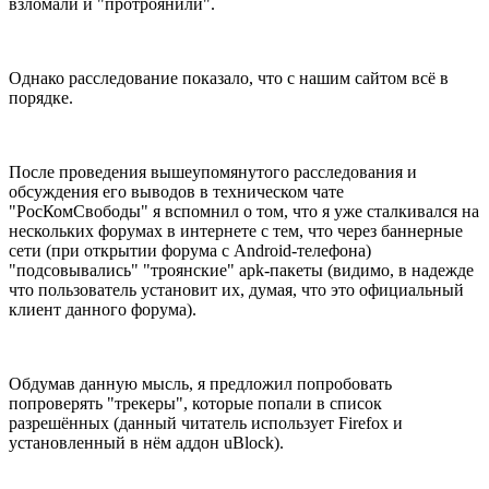
взломали и "протроянили".
Однако расследование показало, что с нашим сайтом всё в
порядке.
После проведения вышеупомянутого расследования и
обсуждения его выводов в техническом чате
"РосКомСвободы" я вспомнил о том, что я уже сталкивался на
нескольких форумах в интернете с тем, что через баннерные
сети (при открытии форума с Android-телефона)
"подсовывались" "троянские" apk-пакеты (видимо, в надежде
что пользователь установит их, думая, что это официальный
клиент данного форума).
Обдумав данную мысль, я предложил попробовать
попроверять "трекеры", которые попали в список
разрешённых (данный читатель использует Firefox и
установленный в нём аддон uBlock).