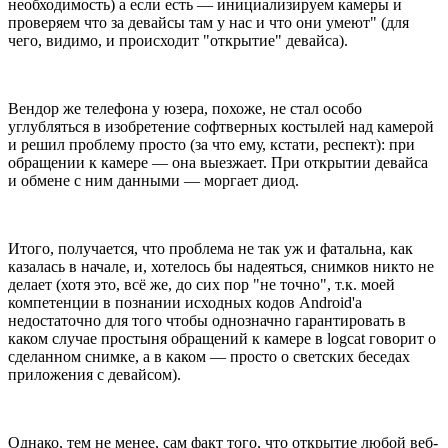
необходимость) а если есть — инициализируем камеры и
проверяем что за девайсы там у нас и что они умеют" (для
чего, видимо, и происходит "открытие" девайса).
Вендор же телефона у юзера, похоже, не стал особо
углубляться в изобретение софтверных костылей над камерой
и решил проблему просто (за что ему, кстати, респект): при
обращении к камере — она выезжает. При открытии девайса
и обмене с ним данными — моргает диод.
Итого, получается, что проблема не так уж и фатальна, как
казалась в начале, и, хотелось бы надеяться, снимков никто не
делает (хотя это, всё же, до сих пор "не точно", т.к. моей
компетенции в познании исходных кодов Android'а
недостаточно для того чтобы однозначно гарантировать в
каком случае простыня обращений к камере в logcat говорит о
сделанном снимке, а в каком — просто о светских беседах
приложения с девайсом).
Однако, тем не менее, сам факт того, что открытие любой веб-