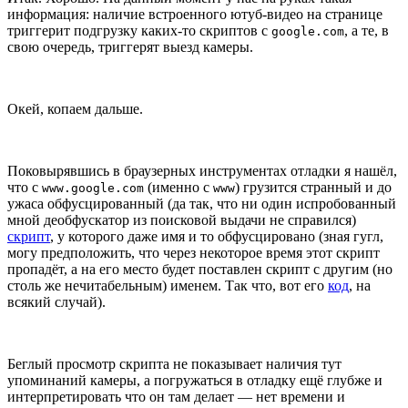
информация: наличие встроенного ютуб-видео на странице
триггерит подгрузку каких-то скриптов с
, а те, в
google.com
свою очередь, триггерят выезд камеры.
Окей, копаем дальше.
Поковырявшись в браузерных инструментах отладки я нашёл,
что с
(именно с
) грузится странный и до
www.google.com
www
ужаса обфусцированный (да так, что ни один испробованный
мной деобфускатор из поисковой выдачи не справился)
скрипт
, у которого даже имя и то обфусцировано (зная гугл,
могу предположить, что через некоторое время этот скрипт
пропадёт, а на его место будет поставлен скрипт с другим (но
столь же нечитабельным) именем. Так что, вот его
код
, на
всякий случай).
Беглый просмотр скрипта не показывает наличия тут
упоминаний камеры, а погружаться в отладку ещё глубже и
интерпретировать что он там делает — нет времени и