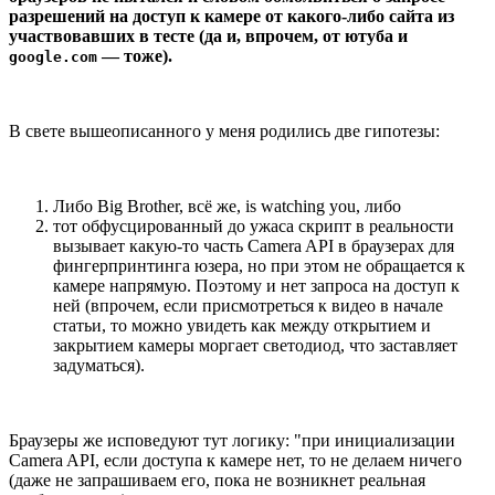
разрешений на доступ к камере от какого-либо сайта из
участвовавших в тесте (да и, впрочем, от ютуба и
— тоже).
google.com
В свете вышеописанного у меня родились две гипотезы:
Либо Big Brother, всё же, is watching you, либо
тот обфусцированный до ужаса скрипт в реальности
вызывает какую-то часть Camera API в браузерах для
фингерпринтинга юзера, но при этом не обращается к
камере напрямую. Поэтому и нет запроса на доступ к
ней (впрочем, если присмотреться к видео в начале
статьи, то можно увидеть как между открытием и
закрытием камеры моргает светодиод, что заставляет
задуматься).
Браузеры же исповедуют тут логику: "при инициализации
Camera API, если доступа к камере нет, то не делаем ничего
(даже не запрашиваем его, пока не возникнет реальная