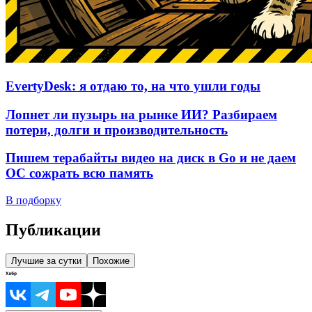
EvertyDesk: я отдаю то, на что ушли годы
Лопнет ли пузырь на рынке ИИ? Разбираем
потери, долги и производительность
Пишем терабайты видео на диск в Go и не даем
ОС сожрать всю память
В подборку
Публикации
Лучшие за сутки
Похожие