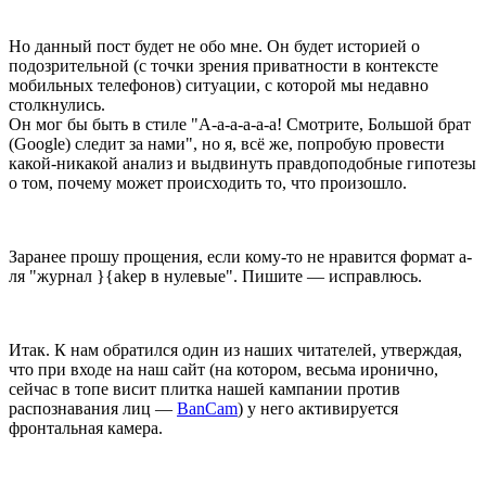
Но данный пост будет не обо мне. Он будет историей о
подозрительной (с точки зрения приватности в контексте
мобильных телефонов) ситуации, с которой мы недавно
столкнулись.
Он мог бы быть в стиле "А-а-а-а-а-а! Смотрите, Большой брат
(Google) следит за нами", но я, всё же, попробую провести
какой-никакой анализ и выдвинуть правдоподобные гипотезы
о том, почему может происходить то, что произошло.
Заранее прошу прощения, если кому-то не нравится формат а-
ля "журнал }{akep в нулевые". Пишите — исправлюсь.
Итак. К нам обратился один из наших читателей, утверждая,
что при входе на наш сайт (на котором, весьма иронично,
сейчас в топе висит плитка нашей кампании против
распознавания лиц —
BanCam
) у него активируется
фронтальная камера.