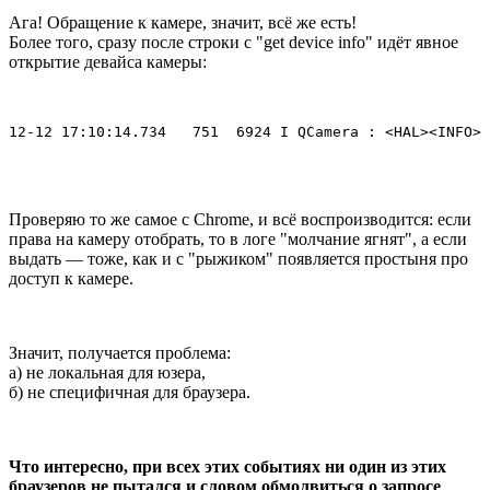
Ага! Обращение к камере, значит, всё же есть!
Более того, сразу после строки с "get device info" идёт явное
открытие девайса камеры:
12-12 17:10:14.734   751  6924 I QCamera : <HAL><INFO> 
Проверяю то же самое с Chrome, и всё воспроизводится: если
права на камеру отобрать, то в логе "молчание ягнят", а если
выдать — тоже, как и с "рыжиком" появляется простыня про
доступ к камере.
Значит, получается проблема:
а) не локальная для юзера,
б) не специфичная для браузера.
Что интересно, при всех этих событиях ни один из этих
браузеров не пытался и словом обмолвиться о запросе