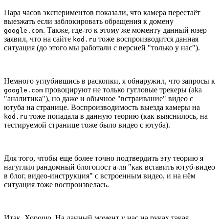
Пара часов экспериментов показали, что камера перестаёт
выезжать если заблокировать обращения к домену
. Также, где-то к этому же моменту данный юзер
google.com
заявил, что на сайте
тоже воспроизводится данная
kod.ru
ситуация (до этого мы работали с версией "только у нас").
Немного углубившись в раскопки, я обнаружил, что запросы к
провоцируют не только гугловые трекеры (aka
google.com
"аналитика"), но даже и обычное "встраивание" видео с
ютуба на странице. Воспроизводимость выезда камеры на
тоже попадала в данную теорию (как выяснилось, на
kod.ru
тестируемой странице тоже было видео с ютуба).
Для того, чтобы еще более точно подтвердить эту теорию я
нагуглил рандомный блогопост а-ля "как вставить ютуб-видео
в блог, видео-инструкция" с встроенным видео, и на нём
ситуация тоже воспроизвелась.
Итак. Хорошо. На данный момент у нас на руках такая