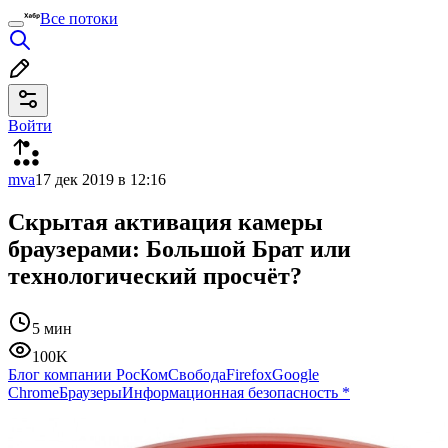
Все потоки
Войти
mva
17 дек 2019 в 12:16
Скрытая активация камеры
браузерами: Большой Брат или
технологический просчёт?
5 мин
100K
Блог компании РосКомСвобода
Firefox
Google
Chrome
Браузеры
Информационная безопасность
*